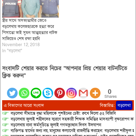
স্ত্রীর সাথে অসভ্যতামীর জেওে
বড়লেখায় কলেজছাত্রকে হত্যা করে
পিসাতো ভাই সুমন আত্মহত্যার নাটক
সাজিয়েও শেষ রক্ষা হয়নি
November 12, 2018
In "বড়লেখা"
সংবাদটি শেয়ার করতে নিচের “আপনার প্রিয় শেয়ার বাটনটিতে
ক্লিক করুন”
0
Shares
এ বিভাগের আরো সংবাদ
বিস্তারিত:
বড়লেখা
বড়লেখা সীমান্তে বৃদ্ধা মহিলাকে পুশইনের চেষ্টা: রুখে দিলো ৫২ বিজিবি
বড়লেখায় জুলাই শহীদদের স্মরণে সহকারী শিক্ষক সমিতির মাসব্যাপী বৃক্ষরোপণ কর্ম
বড়লেখায় নানা কর্মসূচিতে জুলাই গণঅভ্যুত্থান দিবস উদযাপন
ব্যক্তিগত স্বার্থের জন্য নয়, মানুষের কল্যাণেই রাজনীতি করছেন: বড়লেখায় শরীফুল হ