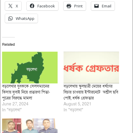
X
Facebook
Print
Email
WhatsApp
Related
বড়লেখার যুবককে সেলসম্যানের
বড়লেখায় স্কুলছাত্রী মেয়ের ধর্ষণের
ভিসায় দুবাই নিয়ে প্রতারণা পিতা-
বিচার চাওয়ায় ইন্টারনেটে অশ্লীল ছবি
পুত্রের বিরুদ্ধে মামলা
পোষ্ট, ধর্ষক গ্রেফতার
June 27, 2024
August 5, 2021
In "বড়লেখা"
In "বড়লেখা"