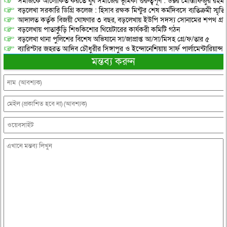
সমাজকে আলোকিত করতে যুব সমাজের ভূমিকা গুরুত্বপূর্ণ : ডক্টর মোস্তাফিজুর রহম
বড়লেখা সরকারি ডিগ্রি কলেজ : হিসাব রক্ষক মিন্টুর শেষ কর্মদিবসে ব্যতিক্রমী স্মৃ
আদালত কর্তৃক বিজয়ী ঘোষণার ৩ বছর, বড়লেখায় ইউপি সদস্য সোনামের শপথ গ্র
বড়লেখায় পাতাকুঁড়ি শিশুকিশোর থিয়েটারের কার্যকরী কমিটি গঠন
বড়লেখা থানা পুলিশের বিশেষ অভিযানে সা/জাপ্রাপ্ত আ/সা/মিসহ গ্রে/ফ/তার ৫
ব্যারিস্টার জহরত আদিব চৌধুরীর সিঙ্গাপুর ও ইন্দোনেশিয়ায় সার্ফ পার্লামেন্টারিয়ান্স স্
মন্তব্য করুন