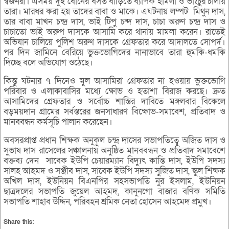
স্বজনরা। এসময় দুই বোনের বসত বাড়িতে ব্যাপক হামলা ও ভাংচুর চালায়
তারা। মারধর করা হয় তাদের বাবা ও মাকে। এঘটনায় লম্পট মিথুন দাস,
তার বাবা মাখন চন্দ্র দাস, ভাই টিপু চন্দ দাস, চাচা অরুণ চন্দ্র দাস ও
চাচাতো ভাই অরুপ দাসকে আসামি করে থানায় মামলা করেন। রাতেই
অভিযান চালিয়ে পুলিশ অরুণ দাসকে গ্রেফতার করে আদালতে সোপর্দ।
পর দিন জামিনে বেরিয়ে ভুক্তভোগিদের নানাভাবে তারা হুমকি-ধমকি
দিচ্ছে বলে অভিযোগ ওঠেছে।
কিন্তু ঘটনার ৭ দিনেও মুল আসামিরা গ্রেফতার না হওয়ায় ভুক্তভোগি
পরিবার ও এলাকাবাসির মধ্যে ক্ষোভ ও হতাশা বিরাজ করছে। দ্রুত
আসামিদের গ্রেফতার ও সর্বোচ্চ শাস্তির দাবিতে মঙ্গলবার বিকেলে
বড়ময়দান গ্রামের সর্বস্তরের জনসাধারণ বিক্ষোভ-সমাবেশ, প্রতিবাদ ও
মানববন্ধন কর্মসূচি পালান করেছেন।
অবসরপ্রাপ্ত প্রধান শিক্ষক অনুকূল চন্দ্র দাসের সভাপতিত্বে অজিত দাস ও
সুভাষ দাস রাসেলের সঞ্চালনায় অনুষ্ঠিত মানববন্ধন ও প্রতিবাদ সমাবেশে
বক্তব্য দেন সাবেক ইউপি চেয়ারম্যান বিদ্যুৎ কান্তি দাস, ইউপি সদস্য
সালহ আহমদ ও সঞ্জীব দাস, সাবেক ইউপি সদস্য সুজিত দাস, স্কুল শিক্ষক
অখিল দাস, ইউনিয়ন বিএনপির সহসভাপতি নুর ইসলাম, ইউনিয়ন
ছাত্রদলের সভাপতি জুয়েল আহমদ, কানুনগো বাজার বণিক সমিতি
সভাপতি শাহাব উদ্দিন, পরিবহন শ্রমিক নেতা হোসেন আহমেদ প্রমুখ।
Share this: