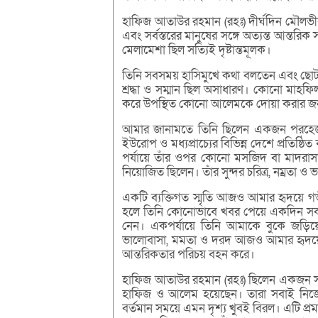
হাফিজ আতাউর রহমান (রহঃ) দীর্ঘদিন মৌলভী
এবং সর্বস্তরের মানুষের সঙ্গে অত্যন্ত আন্তর
মেলামেশা ছিল সত্যিই দৃষ্টান্তমূলক।
তিনি সবসময় হাসিমুখে কথা বলতেন এবং ছোট
শ্রদ্ধা ও সম্মান ছিল অসাধারণ। কোনো মাহ
করে উপস্থিত কোনো আলেমকে দোয়া করার জন্য অন
আমার জানামতে তিনি ছিলেন একজন পরহেজগার,
ইউরোপ ও মধ্যপ্রাচ্যের বিভিন্ন দেশে প্রতিষ
পর্যায়ে তাঁর ওপর কোনো মসজিদ বা মাদরাসার 
নিয়োজিত ছিলেন। তাঁর সুন্দর চরিত্র, নম্রতা ও 
একটি ব্যক্তিগত স্মৃতি আজও আমার হৃদয়ে গভ
হলে তিনি কোনোভাবে খবর পেয়ে একদিন সক
নেন। একপর্যায়ে তিনি আমাকে বুকে জড়িয়
ভালোবাসা, মমতা ও দরদ আজও আমার হৃদয়ে
আন্তরিকতার পরিচয় বহন করে।
হাফিজ আতাউর রহমান (রহঃ) ছিলেন একজন সফল 
হাফিজ ও আলেম হয়েছেন। তারা সবাই নিজেদে
বর্তমান সময়ে এমন দৃশ্য খুবই বিরল। এটি প্রম