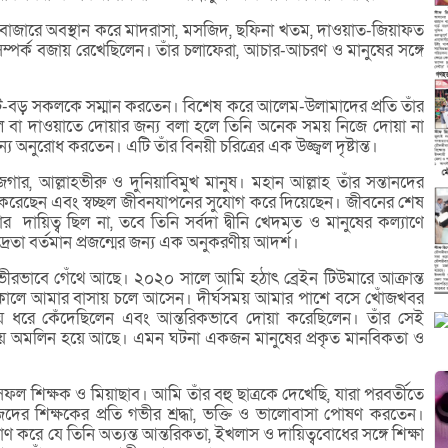
বাজারে অবস্থান করে মাদরাসা, মসজিদ, ছফিনা খতম, দাওয়াত-জিয়াফত
িক সম্পর্ক বজায় রেখেছিলেন। তাঁর চলাফেরা, আচার-আচরণ ও মানুষের সঙ্গে
-বড় সকলকে সম্মান করতেন। বিশেষ করে আলেম-উলামাদের প্রতি তাঁর
ফিল বা দাওয়াতে দোয়ার জন্য বলা হলে তিনি অনেক সময় নিজে দোয়া না
ুরোধ করতেন। এটি তাঁর বিনয়ী চরিত্রের এক উজ্জ্বল দৃষ্টান্ত।
 আল্লাহভীরু ও দুনিয়াবিমুখ মানুষ। মহান আল্লাহ তাঁর সন্তানদের
্ঠিত করেছেন এবং স্বচ্ছল জীবনযাপনের সুযোগ করে দিয়েছেন। জীবনের শেষ
দায়িত্ব ছিল না, তবে তিনি সর্বদা দ্বীনি খেদমত ও মানুষের কল্যাণে
ভদ্রতা বর্তমান প্রজন্মের জন্য এক অনুকরণীয় আদর্শ।
ীরভাবে গেঁথে আছে। ২০২০ সালে আমি হঠাৎ ব্রেইন টিউমারে আক্রান্ত
ালে আমার বাসায় চলে আসেন। দীর্ঘসময় আমার পাশে বসে খোঁজখবর
ে ধরে কেঁদেছিলেন এবং আন্তরিকভাবে দোয়া করেছিলেন। তাঁর সেই
 অমলিন হয়ে আছে। এমন ঘটনা একজন মানুষের প্রকৃত মানবিকতা ও
শিক্ষক ও মিয়াছাব। আমি তাঁর বহু ছাত্রকে দেখেছি, যারা পরবর্তীতে
র শিক্ষকের প্রতি গভীর শ্রদ্ধা, ভক্তি ও ভালোবাসা পোষণ করতেন।
াণ করে যে তিনি অত্যন্ত আন্তরিকতা, ইখলাস ও দায়িত্ববোধের সঙ্গে শিক্ষা