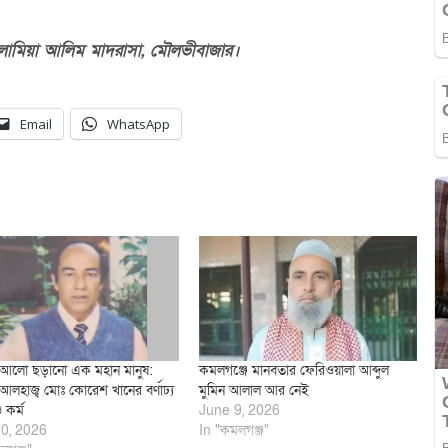
লামিয়া
আলিম
মাদরাসা,
মৌলভীবাজার।
Email
WhatsApp
র আলো ছড়ানো এক মহান মানুষ:
কমলগঞ্জে মানবতার ফেরিওয়ালা আব্দুল
 আলহাজ্ব মোঃ কোরেশ খানের বর্ণাঢ্য
মুমিন আলাল আর নেই
 কর্ম
June 9, 2026
0, 2026
In "কমলগঞ্জ"