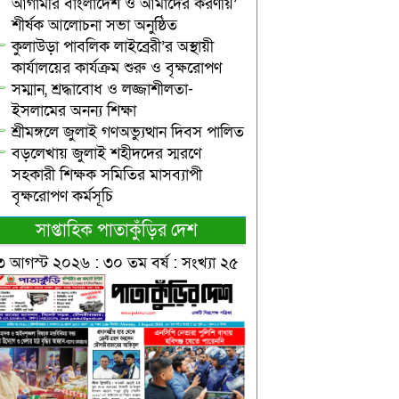
আগামীর বাংলাদেশ ও আমাদের করণীয়’
শীর্ষক আলোচনা সভা অনুষ্ঠিত
কুলাউড়া পাবলিক লাইব্রেরী’র অস্থায়ী
কার্যালয়ের কার্যক্রম শুরু ও বৃক্ষরোপণ
সম্মান, শ্রদ্ধাবোধ ও লজ্জাশীলতা-
ইসলামের অনন্য শিক্ষা
শ্রীমঙ্গলে জুলাই গণঅভ্যুত্থান দিবস পালিত
বড়লেখায় জুলাই শহীদদের স্মরণে
সহকারী শিক্ষক সমিতির মাসব্যাপী
বৃক্ষরোপণ কর্মসূচি
সাপ্তাহিক পাতাকুঁড়ির দেশ
৩ আগস্ট ২০২৬ : ৩০ তম বর্ষ : সংখ্যা ২৫