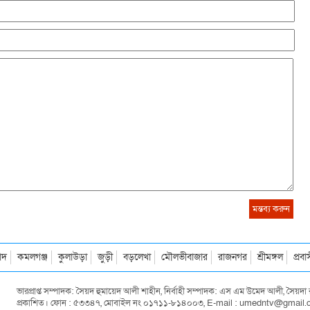
াদ
কমলগঞ্জ
কুলাউড়া
জুড়ী
বড়লেখা
মৌলভীবাজার
রাজনগর
শ্রীমঙ্গল
প্রব
ভারপ্রাপ্ত সম্পাদক: সৈয়দ হুমায়েদ আলী শাহীন, নির্বাহী সম্পাদক: এস এম উমেদ আলী, সৈয়
প্রকাশিত। ফোন : ৫৩৩৪৭, মোবাইল নং ০১৭১১-৮১৪০০৩, E-mail : umedntv@gmail