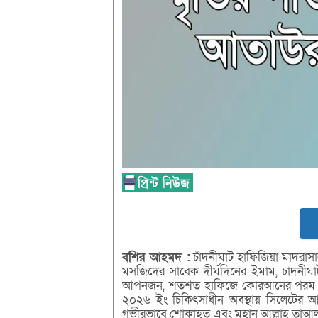
বশির
আহমদ :
চাঁদনীঘাট হাফিজিয়া মাদরাস
মসজিদের সাবেক দীর্ঘদিনের ইমাম, চাদনীঘা
আপনজন, শতশত হাফিজে কোরআনের পরম শ্রদ
২০২৬ ইং চিকিৎসাধীন অবস্থায় সিলেটের আ
গভীরভাবে শোকাহত এবং মহান আল্লাহ তাআলার