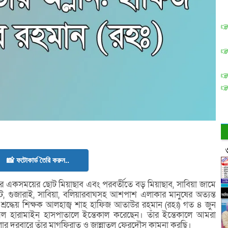
📸 ফটোকার্ড তৈরি করুন..
ার একসময়ের ছোট মিয়াছাব এবং পরবর্তীতে বড় মিয়াছাব, সাবিয়া জামে
ট, গুজারাই, সাবিয়া, বলিয়ারবাঘসহ আশপাশ এলাকার মানুষের অত্যন্ত
্ধেয় শিক্ষক আলহাজ্ব শাহ হাফিজ আতাউর রহমান (রহঃ) গত ৪ জুন
ল হারামাইন হাসপাতালে ইন্তেকাল করেছেন। তাঁর ইন্তেকালে আমরা
 দরবারে তাঁর মাগফিরাত ও জান্নাতুল ফেরদৌস কামনা করছি।