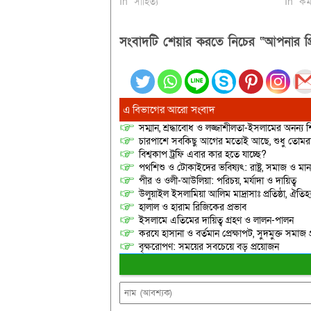
In "সাহিত্য"
In "কম
সংবাদটি শেয়ার করতে নিচের “আপনার প্র
এ বিভাগের আরো সংবাদ
সম্মান, শ্রদ্ধাবোধ ও লজ্জাশীলতা-ইসলামের অনন্য শি
চারপাশে সবকিছু আগের মতোই আছে, শুধু তোমরাই ন
বিশ্বকাপ ট্রফি এবার কার হতে যাচ্ছে?
পথশিশু ও টোকাইদের ভবিষ্যৎ: রাষ্ট্র, সমাজ ও মান
পীর ও ওলী-আউলিয়া: পরিচয়, মর্যাদা ও দায়িত্ব
উলুয়াইল ইসলামিয়া আলিম মাদ্রাসাঃ প্রতিষ্ঠা, ঐতিহ্য 
হালাল ও হারাম রিজিকের প্রভাব
ইসলামে এতিমের দায়িত্ব গ্রহণ ও লালন-পালন
করযে হাসানা ও বর্তমান প্রেক্ষাপট, সুদমুক্ত সমাজ 
বৃক্ষরোপণ: সময়ের সবচেয়ে বড় প্রয়োজন