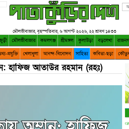
মৌলভীবাজার, বৃহস্পতিবার, ৬ আগস্ট ২০২৬, ২২ শ্রাবণ ১৪৩৩
জুড়ী
মৌলভীবাজার
কমলগঞ্জ
শ্রীমঙ্গল
কুলাউড়া
বড়লেখা
রাজন
থ্য-প্রযুক্তি
খেলাধুলা
আনন্দ-বিনোদন
সাহিত্য
কবিতা-ছড়া
কৌতু
্লান: হাফিজ আতাউর রহমান (রহঃ)