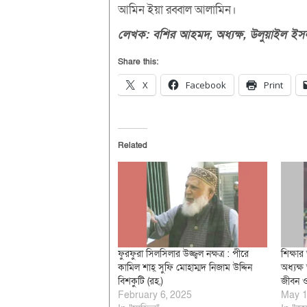
আমিন ইয়া রব্বাল আলামিন।
লেখক:
বশির
আহমদ,
অধ্যক্ষ,
উলুয়াইল
ইস
Share this:
X
Facebook
Print
Related
ফুরফুরা সিলসিলার উজ্জ্বল নক্ষত্র : পীরে
শিক্ষা
কামিল শাহ্ সুফি মোহাম্মদ নিজাম উদ্দিন
অধ্যক্ষ
বিশকুটি (রহ.)
জীবন ও
February 6, 2025
May 1