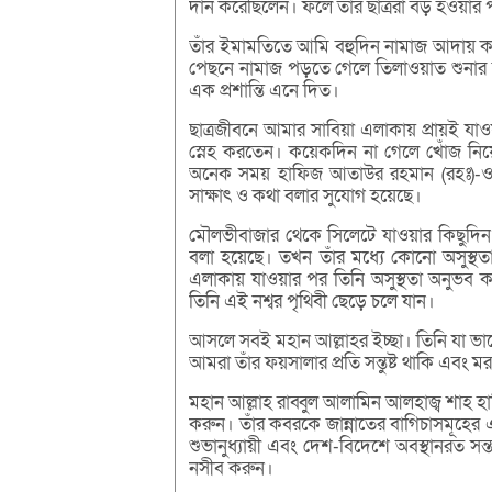
দান করেছিলেন। ফলে তাঁর ছাত্ররা বড় হওয়ার
তাঁর ইমামতিতে আমি বহুদিন নামাজ আদায় করে
পেছনে নামাজ পড়তে গেলে তিলাওয়াত শুনার 
এক প্রশান্তি এনে দিত।
ছাত্রজীবনে আমার সাবিয়া এলাকায় প্রায়ই যা
স্নেহ করতেন। কয়েকদিন না গেলে খোঁজ নি
অনেক সময় হাফিজ আতাউর রহমান (রহঃ)-ও আ
সাক্ষাৎ ও কথা বলার সুযোগ হয়েছে।
মৌলভীবাজার থেকে সিলেটে যাওয়ার কিছুদিন
বলা হয়েছে। তখন তাঁর মধ্যে কোনো অসুস্থত
এলাকায় যাওয়ার পর তিনি অসুস্থতা অনুভব কর
তিনি এই নশ্বর পৃথিবী ছেড়ে চলে যান।
আসলে সবই মহান আল্লাহর ইচ্ছা। তিনি যা ভালো
আমরা তাঁর ফয়সালার প্রতি সন্তুষ্ট থাকি এবং 
মহান আল্লাহ রাব্বুল আলামিন আলহাজ্ব শাহ হা
করুন। তাঁর কবরকে জান্নাতের বাগিচাসমূহের এ
শুভানুধ্যায়ী এবং দেশ-বিদেশে অবস্থানরত স
নসীব করুন।