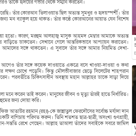
 পরও তাঁকে হৃদয়ের গভীর থেকে সম্মান করতেন।
ছি। তাঁর কোরআন তিলাওয়াত ছিল অত্যন্ত সুমধুর ও হৃদয়স্পর্শী। তাঁর
জন্য মন ব্যাকুল হয়ে থাকত। তাঁর কণ্ঠে কোরআনের আয়াত যেন বিশেষ
ওয়া হতো। কারণ, মরহুম আলহাজ্ব মাসুক আহমদ মেম্বার আমাকে অত্যন্ত
য়ে বাড়িতে ডাকতেন। সেখানে গেলে আন্তরিকভাবে আপ্যায়ন করাতেন।
মাদের সঙ্গে থাকতেন। এ সুবাদে তাঁর সঙ্গে আমার নিয়মিত দেখা-
 আগেও তাঁর সঙ্গে কয়েক দাওয়াতে একত্রে বসে খাওয়া-দাওয়া ও কথা
ার লক্ষণ চোখে পড়েনি। কিন্তু মৌলভীবাজার ছেড়ে সিলেটের শাহপরান
েন। পরবর্তীতে চিকিৎসাধীন অবস্থায় মহান আল্লাহর ডাকে সাড়া দিয়ে
 মনে করেন তাই করেন। মানুষের জীবন ও মৃত্যু তাঁরই হাতে নির্ধারিত।
মরহুমের জন্য দোয়া করি।
ফিজ আতাউর রহমান (রহঃ)-কে জান্নাতুল ফেরদৌসের সর্বোচ্চ মর্যাদা দান
কটি বাগিচায় পরিণত করুন। তিনি শতশত ছাত্র-ছাত্রী, অসংখ্য গুণগ্রাহী,
ন্তান-সন্ততি রেখে গেছেন। আল্লাহ তাআলা তাঁদের সবাইকে সবরে জামিল