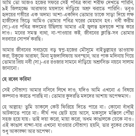
আমি তো আজও হজের সফরে সেই পবিত্র কাবা শরীফ দেখতে পারিনি,
৯ই জিলহজ্জে আরাফার ময়দানে দাঁড়িয়ে অশ্রু ঝরাতে পারিনি। তবুও
হৃদয়ের গভীরে এক অদম্য আশা-একদিন তোমার ডাকে সাড়া দিয়ে লক্ষ
হাজীদের ভিড়ে আমিও তোমার পবিত্র ঘরের মেহমান হব। নবী করীম
(সা.)-এর পবিত্র কদমের উছিলায় আমার এই জ্বলন্ত হৃদয়কে শান্ত করে
দাও। মনের সমস্ত ব্যথা, না-পাওয়ার কষ্ট, জীবনের ক্লান্তি-সব তোমার
দরবারে সোপর্দ করছি।
আমার জীবনের সবচেয়ে বড় স্বপ্ন-হজের মৌসুমে বাইতুল্লাহর তাওয়াফ
করা, উকুফে আরাফা, মিনা মুজদালিফায় অবস্হান, আর পাক মদিনায় গিয়ে
তোমার প্রিয় নবী (সা.)-এর রওজার সামনে দাঁড়িয়ে অশ্রুসিক্ত নয়নে সালাম
জানানো।
হে
রব্বে
করিম!
সেই সৌভাগ্য আমার নসিবে লিখে দাও, যদিও আমি এখনো এ বিষয়ে
কল্পনাও করতে পারছি না। তোমার কুদরতি মদদের আশায় অপেক্ষমাণ।
হে আল্লাহ! তুমি ডাকলে কেউ ফিরিয়ে দিতে পারে না। কোনো বাঁধাই
আটকাতে পারে না। দীর্ঘ পথ ছোট হয়ে আসে, মকসুদে মঞ্জিলে পৌঁছা
সহজ হয়ে যায়। তাই দয়া করো, মায়া করো, অধম কাঙালকে ডেকে নাও।
এই কাঙাল বান্দা-যার এখনো যাওয়ার সৌভাগ্য হয়নি, তার বুকের ভেতর
শুধু আকাঙ্ক্ষা আর অপেক্ষা।