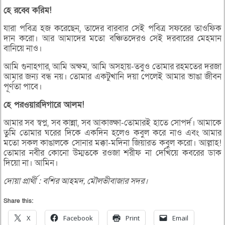
হে
রব্বে
করিম!
যারা পবিত্র হজ করেছেন, তাদের বারবার সেই পবিত্র সফরের তাওফিক
দান করো। আর আমাদের মতো বঞ্চিতদেরও সেই দরবারের মেহমান
বানিয়ে নাও।
আমি গুনাহগার, আমি অক্ষম, আমি অসহায়-তবুও তোমার রহমতের দরজা
আমার জন্য বন্ধ নয়। তোমার একটুখানি দয়া পেলেই আমার ভাঙা জীবন
পূর্ণতা পাবে।
হে
পরওয়ারদিগারে
আলম!
আমার সব স্বপ্ন, সব কান্না, সব আকাঙ্ক্ষা-তোমারই হাতে সোপর্দ। আমাকে
তুমি তোমার ঘরের দিকে একদিন হলেও কবুল করে নাও এবং আমার
মতো সকল কাঙালকে সোনার মক্কা-মদিনা জিয়ারত কবুল করো। আল্লাহ!
তোমার নবীর কোনো উম্মতকে রওজা শরীফ না দেখিয়ে কবরের ডাক
দিয়ো না। আমিন।
দোয়া
প্রার্থী
:
বশির
আহমদ
,
মৌলভীবাজার
সদর।
Share this:
X
Facebook
Print
Email