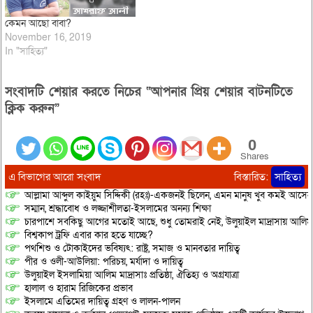
কেমন আছো বাবা?
November 16, 2019
In "সাহিত্য"
সংবাদটি শেয়ার করতে নিচের “আপনার প্রিয় শেয়ার বাটনটিতে
ক্লিক করুন”
0
Shares
এ বিভাগের আরো সংবাদ
বিস্তারিত:
সাহিত্য
আল্লামা আব্দুল কাইয়ুম সিদ্দিকী (রহঃ)-একজনই ছিলেন, এমন মানুষ খুব কমই আসেন
সম্মান, শ্রদ্ধাবোধ ও লজ্জাশীলতা-ইসলামের অনন্য শিক্ষা
চারপাশে সবকিছু আগের মতোই আছে, শুধু তোমরাই নেই, উলুয়াইল মাদ্রাসায় আলিম পরী
বিশ্বকাপ ট্রফি এবার কার হতে যাচ্ছে?
পথশিশু ও টোকাইদের ভবিষ্যৎ: রাষ্ট্র, সমাজ ও মানবতার দায়িত্ব
পীর ও ওলী-আউলিয়া: পরিচয়, মর্যাদা ও দায়িত্ব
উলুয়াইল ইসলামিয়া আলিম মাদ্রাসাঃ প্রতিষ্ঠা, ঐতিহ্য ও অগ্রযাত্রা
হালাল ও হারাম রিজিকের প্রভাব
ইসলামে এতিমের দায়িত্ব গ্রহণ ও লালন-পালন