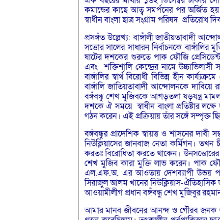
এক বছরের মাথায় ১৬ই ডিসেম্বর ঢাকায় সোহরা
কমান্ডের কাছে আত্ব সমর্পনের পর অর্জিত হয়
স্বাধীন বাংলা ছাত্র সংগ্রাম পরিষদ প্রতিরোধ দ
প্রসঙ্গঁত উল্লেখ্য: বাঙ্গাঁলী জাতীয়তাবাদী 
সত্তোর সালের সাধারন নির্বাচনকে বাঙ্গাঁলি
ষাটের দশকের শুরুতে পাক ফৌজি প্রেসিডেন্
এবং শক্তিশালি কেন্দ্রের নামে উচ্চাভিলাসী 
বাঙ্গাঁলির স্বার্থ বিরোধী বিভিন্ন হীন কার্য
বাঙ্গাঁলি জাতিয়তাবাদী আন্দোলনকে দাবিয়ে রা
বঙ্গঁবন্ধু শেখ মুজিবকে আগড়তলা ষড়যন্ত্র মাম
দশকে ঐ সময়ে স্বাধীন বাংলা প্রতিষ্টার লক্ষ
গঠন করেন। এই প্রক্রিয়ায় তাঁর সঙ্গেঁ সম্পৃক
বঙ্গঁবন্ধুর প্রাদেশিক স্বায়ত্ত ও শাসনের দাবী 
নিউক্লিয়াসের জানবাজ নেতা কর্মিগন। তখন চীন 
করতঃ বিরোধিতা করতে থাকেন। উনসত্তোরের ছাত্
শেখ মুজিব কারা মুক্তি লাভ করেন। পাক ফৌ
এল.এফ.অ. এর আওতায় দেশব্যাপী উভয় পরিষদ 
সিরাজুল আলম খানের নিউক্লিয়াস-ঐতিহাসিক ভ
আওয়ামীলীগ প্রধান বঙ্গঁবন্ধু শেখ মুজিবুর রহমা
আমার মানব জীবনের আনন্দ ও গৌরব জনক অধ্