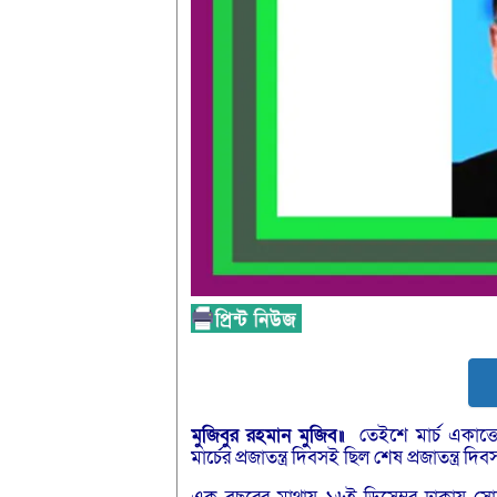
মুজিবুর
রহমান
মুজিব॥
তেইশে মার্চ একাত্তো
মার্চের প্রজাতন্ত্র দিবসই ছিল শেষ প্রজাতন্ত্র