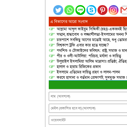
এ বিভাগের আরো সংবাদ
আল্লামা আব্দুল কাইয়ুম সিদ্দিকী (রহঃ)-একজনই 
সম্মান, শ্রদ্ধাবোধ ও লজ্জাশীলতা-ইসলামের অনন্য শি
চারপাশে সবকিছু আগের মতোই আছে, শুধু তোমরাই ন
বিশ্বকাপ ট্রফি এবার কার হতে যাচ্ছে?
পথশিশু ও টোকাইদের ভবিষ্যৎ: রাষ্ট্র, সমাজ ও মান
পীর ও ওলী-আউলিয়া: পরিচয়, মর্যাদা ও দায়িত্ব
উলুয়াইল ইসলামিয়া আলিম মাদ্রাসাঃ প্রতিষ্ঠা, ঐতিহ্য 
হালাল ও হারাম রিজিকের প্রভাব
ইসলামে এতিমের দায়িত্ব গ্রহণ ও লালন-পালন
করযে হাসানা ও বর্তমান প্রেক্ষাপট, সুদমুক্ত সমাজ 