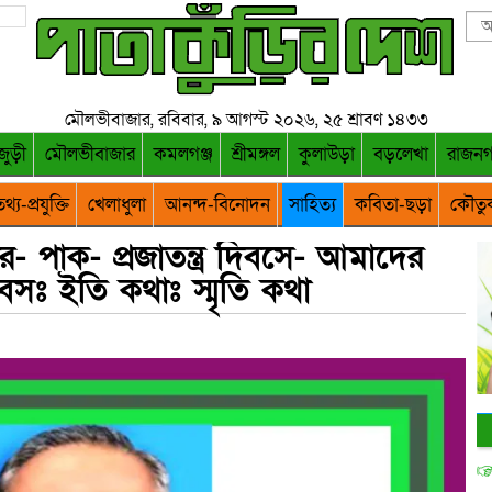
মৌলভীবাজার, রবিবার, ৯ আগস্ট ২০২৬, ২৫ শ্রাবণ ১৪৩৩
জুড়ী
মৌলভীবাজার
কমলগঞ্জ
শ্রীমঙ্গল
কুলাউড়া
বড়লেখা
রাজন
থ্য-প্রযুক্তি
খেলাধুলা
আনন্দ-বিনোদন
সাহিত্য
কবিতা-ছড়া
কৌতু
র- পাক- প্রজাতন্ত্র দিবসে- আমাদের
িবসঃ ইতি কথাঃ স্মৃতি কথা