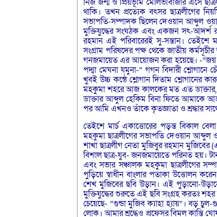
নিজ জন্ম ও প্রিয়ভূমি মৌলভীবাজার এসে ছাত
থাকি। তখন প্রত্যেক বৎসর ছাত্রলীগের নিয়ম
সভাপতি-সম্পাদক ছিলেন দেওয়ান আব্দুল ওয়াহ
মুক্তিযুদ্ধের সংঘঠক এবং একজন সৎ-আদর্শ
রহমান এই পরিবারেরই সু-সন্তান। তেইশে মার্চ
সংগ্রাম পরিষদের পক্ষ থেকে জাতীয় কর্মসূচীর 
গনজমায়েত এর আয়োজন করা হয়েছে। -“জয় বাংলা 
পদ্মা মেঘনা যমুনা-” গগন বিদারী শ্লোগানে চৌ
খুবই উচ্চ কন্ঠে শ্লোগান দিতাম শ্লোগানে
মহকুমা শহরে আজ কালকের মত এত ডাক্তার, ক
ডাক্তার আব্দুল হেকিম বিনা ফিতে আমাকে আন্ত
পর আমি এখনও তাঁকে কৃতজ্ঞাতা ও শ্রদ্ধার সাথ
তেইশে মার্চ একাত্তোরের পড়ন্ত বিকাল বেলা। 
মহকুমা ছাত্রলীগের সভাপতি দেওয়ান আব্দুল ও
শাখা ছাত্রলীগ নেতা মুজিবুর রহমান মুজিবের (
বিশাল ছাত্র-যুব- জনজমায়েতে পরিনত হয়। টান 
এবং সভার সঞ্চালক মহকুমা ছাত্রলীগের সম্
পুড়িয়ে স্বাধীন বাংলার পতাকা উত্তোলন করেন।
শেখ মুজিবের ছবি উড়ান। এই পুড়ানো-উড়ানোর ছ
মুক্তিযুদ্ধের শুরুতে এই ছবি সংগ্রহ করতঃ শ
চেয়েছে- “গুন্ডা মুজিব ক্যাহা হ্যায়”। বড় চু
লোক। আমার শ্রদ্ধেও প্রফেসর বিমল কান্তি ঘোষ