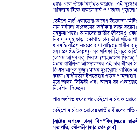
হ্যায়- বলে তাঁকে নিগৃহিত করেছে। এই দুঃসংব
পাকিস্তান টিকে থাকলে ছবি ও পতাকা পুড়ানো সং
তেইশে মার্চ একাত্তোর-আবেগ উত্তেজনা-মিটিং
মান মর্য্যাদা সংরক্ষনের অঙ্গীঁকার ব্যক্
মহকুমা শহর। আমাদের জাতীয় জীবনেও একাত্তোরে
নিবাস সমূহ ছাড়া কোথাও চান তাঁরা খচিত পাকি
ধানমন্ডি বত্রিশ নম্বরের বাসা বাড়িতে স্বাধীন 
হয়। প্রসঙ্গঁত উল্লেখ্যঃ চার খলিফা হিসাবে অভ
(আসম আব্দুর রব), সিরাজ (শাহজাহান সিরাজ), সি
মহান স্বাধীনতা আন্দোলনের এই চার বীরের সঙ্
জিএস আব্দুল কুদ্দুছ মাখন দুরারোগ্য বাধিত
করুন। স্বাধীনতার ইশতেহার পাঠক শাহজাহান সি
নূরে আলম সিদ্দিকী এবং আশম রব একাত্তো
নির্দেশনা দিচ্ছেন।
প্রায় অর্ধশত বৎসর পর তেইশে মার্চ একাত্তোরে
তেইশে মার্চ একাত্তোরের জাতীয় বীরদের প্রতি সালা
[ষাটের দশকে ঢাকা বিশ^বিদ্যালয়ের ছাত্
সভাপতি, মৌলভীবাজার প্রেসক্লাব]