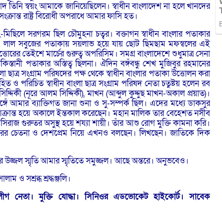
াদ তিনি স্বয়ং আমাকে জানিয়েছিলেন। স্বাধীন বাংলাদেশ না হলে খানদের
ক্রান্ত রাষ্ট্র বিরোধী অপরাধে আমার ফাসি হত।
-মিছিলে সরগরম ছিল চৌমুহনা চত্বর। বক্তাগন স্বাধীন বাংলার পতাকার
ত করেন। লাল সবুজের পতাকায় সয়লাভ হয়ে যায় ছোট ছিমছাম মফস্বলের এই
র তেইশে মার্চের গুরুত্ব অপরিসিম। সমগ্র বাংলাদেশে শুধুমাত্র সেনা
স্তানী পতাকার অস্তিত্ব ছিলনা। ঐদিন বঙ্গঁবন্ধু শেখ মুজিবুর রহমানের
বাংলা ছাত্র সংগ্রাম পরিষদের পক্ষ থেকে স্বাধীন বাংলার পতাকা উত্তোলন করা
িহিত ও পরিচিত স্বাধীন বাংলা ছাত্র সংগ্রাম পরিষদ নেতা চতুষ্টয় হলেন রব
দ্দিকী (নূরে আলম সিদ্দিকী), মাখন (আব্দুল কুদ্দুছ মাখন-অকাল প্রয়াত)।
গেঁ আমার ব্যাক্তিগত জানা শুনা ও সু-সম্পর্ক ছিল। এদের মধ্যে ডাকসুর
ে আক্রান্ত হয়ে অকালে ইন্তকাল করেছেন। মহান মালিক তার বেহেশত নসীব
রাজ গুরুতর অসুস্থ হয়ে শয্যা শায়ী। তাঁর আশু রোগ মুক্তি কামনা করি।
রের চেতনা ও দেশপ্রেম নিয়ে এখনও বলছেন। লিখছেন। জাতিকে দিক
র উজ্জল স্মৃতি আমার স্মৃতিতে সমুজ্জল। আছে অন্তরে। অনুভবেও।
ম ও সশ্রব্ধ শ্রদ্ধঞ্জলি।
রলীগ নেতা। মুক্তি যোদ্ধা। সিনিওর এডভোকেট হাইকোর্ট। সাবেক