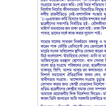
গ্রহন করেছিলাম। তৎকালীন পূর্বপাকিস্তান ছা
সংগ্রামে অংশ গ্রহন করি। সেই সময় শক্তিমান 
নির্লোভ নির্মোহ জীবনাচরনে বিমোহিত-বিমু
দলীয় রাজনীতিতে নেই-প্রশাসনিক সংস্কার ম
¯েœহভাজন কর্মি হিসাবে ষাটের দশকের শুর
ছাত্রলীগের সভাপতি নির্বাচিত হই। মৌলভীবা
মাষ্টার্স অধ্যয়নের জন ঢাকা চলে যাই। ঢাকা বিশ^ব
পাবার, তাদের সঙ্গেঁ কাজ করার সুযোগ পাই।
সত্তোর সালের সাধারন নির্ব্বাচনে বঙ্গবন্ধু 
করেন পাক ফৌজি প্রেসিডেন্ট লেঃ জেনারেল ইয়
মার্চের সংসদ অধিবেশন স্থগিত ঘোষনা করেন কায়ে
উঠে বাংলাদেশ-‘ইয়াহিয়ার ঘোষনা -মানি না মানব ন
আজিমপুরের গুরস্থান’ শ্লোগানে। খান সেনারা 
বাংলা ছাত্র সংগ্রাম পরিষদের নেতা, ছাত্রলী
ডাকসুর, ভিপি, আশম আব্দুর রব কলাভবনে স্
বিশাল সমাবেশে ঐতিহাসিক ভাষন দেন, বঙ্গঁব
স্বাধীনতার সংগ্রাম। আন্দোলন-সংগ্রাম চু
বেগবান করার জন্য কেন্দ্রী নেতাদের নির
প্রতিম-ছাত্রলীগের কেন্দ্রীয় সমাজ সেবা সম্প
আমাকে প্রয়োজনীয় দিক নির্দেশনা দিতেন। মনি
কারন তিনি জানতেন আমি সরকারি চাকরিতে যাব