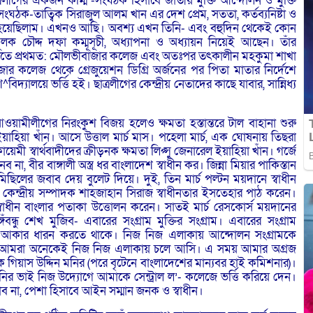
ত্রলীগের একজন কর্ম্মি -সংঘঠক হিসাবে জাতীয় মুক্তি আন্দোলন ও মুক্তি
সংঘঠক-তাত্বিক সিরাজুল আলম খান এর দেশ প্রেম, সততা, কর্তব্যনিষ্টা ও
গ্ধ হয়েছিলাম। এখনও আছি। অবশ্য এখন তিনি- এবং বহুদিন থেকেই কোন
ূলক চৌদ্দ দফা কম্মূসূচী, অধ্যাপনা ও অধ্যায়ন নিয়েই আছেন। তাঁর
ুতে প্রথমত: মৌলভীবাজার কলেজ এবং অতঃপর তৎকালীন মহকুমা শাখা
জার কলেজ থেকে গ্রেজুয়েশন ডিগ্রি অর্জনের পর পিতা মাতার নির্দেশে
িদ্যালয়ে ভর্ত্তি হই। ছাত্রলীগের কেন্দ্রীয় নেতাদের কাছে যাবার, সান্নিধ্য
ও আওয়ামীলীগের নিরংকুশ বিজয় হলেও ক্ষমতা হস্তান্তরে টাল বাহানা শুরু
াহিয়া খাঁন। আসে উত্তাল মার্চ মাস। পহেলা মার্চ, এক ঘোষনায় তিছরা
মী স্বার্থবাদীদের ক্রীড়নক ক্ষমতা লিপ্সু জেনারেল ইয়াহিয়া খাঁন। গর্জে
া, বীর বাঙ্গালী অস্ত্র ধর বাংলাদেশ স্বাধীন কর। জিন্না মিয়ার পাকিস্তান
মিছিলের জবাব দেয় বুলেট দিয়ে। দুই, তিন মার্চ পল্টন ময়দানে স্বাধীন
গের কেন্দ্রীয় সম্পাদক শাহজাহান সিরাজ স্বাধীনতার ইসতেহার পাঠ করেন।
বাধীন বাংলার পতাকা উত্তোলন করেন। সাতই মার্চ রেসকোর্স ময়দানের
ন্ধু শেখ মুজিব- এবারের সংগ্রাম মুক্তির সংগ্রাম। এবারের সংগ্রাম
ড়ান্ত আকার ধারন করতে থাকে। নিজ নিজ এলাকায় আন্দোলন সংগ্রামকে
্দেশে আমরা অনেকেই নিজ নিজ এলাকায় চলে আসি। এ সময় আমার অগ্রজ
াদক গিয়াস উদ্দিন মনির (পরে বৃটেনে বাংলাদেশের মান্যবর হাই কমিশনার)।
র ভাই নিজ উদ্যোগে আমাকে সেন্ট্রাল ল’- কলেজে ভর্ত্তি করিয়ে দেন।
 না, পেশা হিসাবে আইন সম্মান জনক ও স্বাধীন।