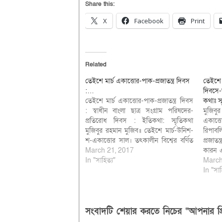
Share this:
X
Facebook
Print
Related
তেইশে মার্চ একাত্তোর-পাক-প্রজাতন্ত্র দিবস
তেইশে ম
:…
দিবসে-
তেইশে মার্চ একাত্তোর-পাক-প্রজাতন্ত্র দিবস
কথাঃ স্
: স্বাধীন বাংলা ছাত্র সংগ্রাম পরিষদের-
মুজিব
প্রতিরোধ দিবস : ইতিকথা: স্মৃতিকথা
একাত্ত
মুজিবুর রহমান মুজিব॥ তেইশে মার্চ-উনিশ-
রিপাবল
শ-একাত্তোর সাল। তৎকালীন বিশ্বের বর্ণিত
প্রজাতন
বৃহত্তম মুসলিম রাষ্ট্র কথিত-ইসলামিক
March 21, 2017
কারন এ
রিপাবলিক অব পাকিস্তানের-“রিপাবলিক ডে-
In "সাহিত্য"
বেজে ও
March
প্রজাতন্ত্র দিবস”-। পাকিস্তানের প্রজাতন্ত্র
ঢাকায় 
In "সাহ
দিবসকে প্রতিরোধ দিবস-প্রটেষ্ট ডে-হিসাবে
বাহিনীর
ঘোষনা করেন তৎকালীন “স্বাধীন বাংলা ছাত্র
কাছে আ
সংগ্রাম পরিষদ-স্বাছাপ। পরিষদ এর নেতা
চতুষ্টয়…
সংবাদটি শেয়ার করতে নিচের “আপনার প্র