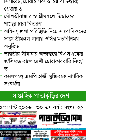
সিগারেট, চোরাই গরু ও ইয়াবা উদ্ধার;
গ্রেপ্তার ৩
মৌলভীবাজার ও শ্রীমঙ্গলে ডিডাফের
গাছের চারা বিতরণ
আইনশৃঙ্খলা পরিস্থিতি নিয়ে সাংবাদিকদের
সাথে শ্রীমঙ্গল থানায় ওসির মতবিনিময়
অনুষ্ঠিত
ভারতীয় সীমানার অভ্যন্তরে বিএসএফের
গু/লি/তে বাংলাদেশী চোরাকারবারি নি/হ/
ত
কমলগঞ্জে এমপি হাজী মুজিবকে নাগরিক
সংবর্ধনা
সাপ্তাহিক পাতাকুঁড়ির দেশ
৩ আগস্ট ২০২৬ : ৩০ তম বর্ষ : সংখ্যা ২৫