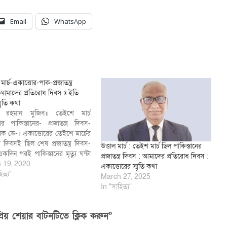
Email
WhatsApp
ার্চ-একাত্তোর-পাক-প্রজাতন্ত্র
আমাদের প্রতিরোধ দিবস ঃ ইতি
মৃতি কথা
ুর রহমান মুজিব॥ তেইশে মার্চ
োর পাকিস্তানের- প্রজাতন্ত্র দিবস-
িক ডে-। একাত্তোরের তেইশে মার্চের
্ত্র দিবসই ছিল শেষ প্রজাতন্ত্র দিবস-
উত্তাল মার্চ : তেইশ মার্চ ছিল পাকিস্তানের
কদিন পরই পাকিস্তানের মৃত্যু ঘন্টা
প্রজাতন্ত্র দিবস : আমাদের প্রতিরোধ দিবস :
ঠে। এক বছরের মাথায় ১৬ ডিসেম্বর
 19, 2020
একাত্তোরের স্মৃতি কথা
সোহরাওয়ার্দী উদ্যানে পাক হানাদার
িত্য"
March 27, 2025
 মুক্তি ও মিত্র বাহিনীর যৌথ কমান্ডের
In "সাহিত্য"
ত্ব সমর্পনের পর অর্জিত…
িয় শেয়ার বাটনটিতে ক্লিক করুন”