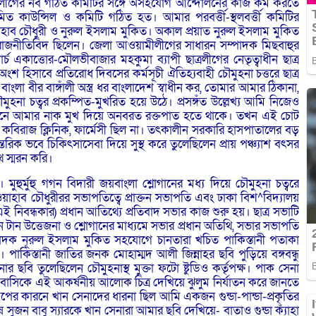
্রলীগের নব গঠিত কমিটির সঙ্গেঁ অসহযোগ আন্দোলনের কাজ কর্ম করতে
িত কাউন্সিল ও কমিটি গঠিত হত। আমার পরবর্ত্তী-স্থলবর্ত্তী কমিটির
াব চৌধুরী ও নুরুল ইসলাম মুকিত। অকাল প্রয়াত নুরুল ইসলাম মুকিত
 রাজনীতিবিদ ছিলেন। জেলা আওয়ামীলীগের সাধারন সম্পাদক মিছবাহুর
 একাত্তোর-মৌলভীবাজার মহকুমা ব্যাপী ছাত্রলীগের নেতৃত্বাধীন ছাত্র
অংশ হিসাবে প্রতিরোধ দিবসের কর্মসূচী ঐতিহ্যবাহী চৌমুহনা চত্তরে ছাত্র
বীর বাঙ্গাঁলী অস্ত্র ধর বাংলাদেশ স্বাধীন কর, তোমার আমার ঠিকানা,
মুহনা চত্বর প্রকম্পিত-মুখরিত হয়ে উঠে। প্রসঙ্গঁত উল্লেখ্য আমি নিজেও
র কারনে আমার নাক মুখ দিয়ে অনবরত রক্তপাত হতে থাকে। তখন এই চোট
বিরাজ ক্লিনিক, ফার্মেসী ছিল না। তৎকালীন সরকারি হাসপাতালের বড়
রিক ভবে চিকিৎসাসেবা দিয়ে সুস্থ করে তুলেছিলেন প্রায় পঞ্চ্যাশ বৎসর
ে স্মরন করি।
মুহুর্মুহু গগন বিদারী জয়বাংলা শ্লোগানের মধ্য দিয়ে চৌমুহনা চত্বরে
য়াহাব চৌধুরীরর সভাপতিত্বে প্রাক্তন সভাপতি এবং ঢাকা বিশ^বিদ্যালয়
এই নিবন্ধকার) প্রধান আতিথ্যে প্রতিবাদ সভার কাজ শুরু হয়। ছাত্র সভাটি
টান উত্তেজনা ও শ্লোগানের মাধ্যমে সভার প্রধান অতিথি, সভার সভাপতি
পাদক নূরুল ইসলাম মুকিত সহযোগে চানতারা খচিত পাকিস্তানী পতাকা
 পাকিস্তানী জাতির জনক মোহাম্মদ আলী জিন্নাহর ছবি পুড়িয়ে বঙ্গবন্ধু
বি তুলেছিলেন চৌমুহনাস্থ মুক্তা ফটো ষ্টুডিও কর্তৃপক্ষ। পাক সেনা
হর বাসিকে এই আকর্ষনীয় আলোক চিত্র দেখিয়ে ঝুলুম নির্যাতন করে জানতে
ল-গুপের কারনে খান সেনাদের ধারনা ছিল আমি একজন গুন্ডা-পান্ডা-প্রকৃতির
 সুজন বাবু স্যারকে খান সেনারা আমার ছবি দেখিয়ে- বাতাও গুন্ডা ক্যাঁহা