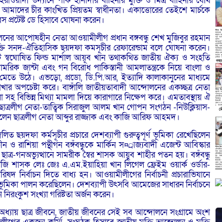
ওয়ার্দী উদ্যানে পাক হানাদার বাহিনীর মুক্তি ও মিত্র বাহিনীর যৌথ
 আমাদের চীর কাংখিত প্রিয়তম স্বাধীনতা। একাত্তোরের তেইশে মার্চকে
িবস প্রটেষ্ট ডে হিসাবে ঘোষনা করেন।
আন্দোলনের আপোষহীন নেতা আওয়ামীলীগ প্রধান বঙ্গবন্ধু শেখ মুজিবুর রহমান
র মুক্তি সনদ-ঐতিহাসিক ছয়দফা কমসূচীর রেফারেন্ডাম বলে ঘোষনা করেন।
ট স্বঘোষিত ফিল্ড মার্শাল আয়ূব খান তথাকথিত জাতীয় ঐক্য ও সংহতি
সামরিক জান্টা এবং গন বিরোধ পাকিস্তানী আমলাতন্ত্রকে নিয়ে বাংলা ও
্যক্রমে মেতে উঠে। এভড়ো, প্রডো, ডি.পি.আর, ইত্যাদি কালাকানুনের মাধ্যমে
খার অপচেষ্টা করে। বাঙ্গাঁলি জাতীয়তাবাদী আন্দোলনের একচ্ছত্র নেতা
লা সহ বিভিন্ন মিথ্যা মামলা দিয়ে কারাগারে নিক্ষেপ করে। এমতাবস্থায় ঐ
ে ছাত্রলীগ নেতা-তাত্বিক সিরাজুল আলম খান গোপন সংগঠন -নিউক্লিয়াস-
্ত ছিলেন ছাত্রলীগ নেতা আব্দুর রাজ্জাক এবং কাজি আরিফ আহমদ।
সম্বলিত ছয়দফা কর্মসূচীর প্রচারে দেশব্যাপী গুরুত্বপূর্ণ ভূমিকা রেখেছিলেন
ও রাশিয়া পন্থীগন বঙ্গঁবন্ধুকে মার্কিন স¤্রাজ্যবাদী এজেন্ট আবিস্কার
র-গনঅভ্যুত্থানে সামরীক স্বৈর শাসক আয়ুব শাহীর পতন হয়। বঙ্গঁবন্ধু
জি শাসক লেঃ জেঃ এ.এম.ইয়াহিয়া খান লিগেল ফ্রেইম ওয়ার্ক ওর্ডার-
নির্বাচন দিতে বাধ্য হন। আওয়ামীলীগের নির্বাচনী প্রচারাভিযানে
ূমিকা পালন করেছিলেন। দেশব্যাপী উৎসবি আমেজের সাধারন নির্বাচনে
ন নিরংকুশ সংখ্যা গরিষ্টতা অর্জন করেন।
যায় ছাত্র জীবনে, জাতীয় জীবনের সেই সব আন্দোলনে সংগ্রামে অংশ