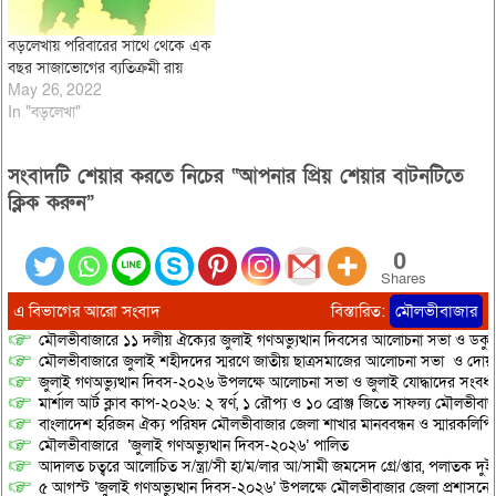
বড়লেখায় পরিবারের সাথে থেকে এক
বছর সাজাভোগের ব্যতিক্রমী রায়
May 26, 2022
In "বড়লেখা"
সংবাদটি শেয়ার করতে নিচের “আপনার প্রিয় শেয়ার বাটনটিতে
ক্লিক করুন”
0
Shares
এ বিভাগের আরো সংবাদ
বিস্তারিত:
মৌলভীবাজার
মৌলভীবাজারে ১১ দলীয় ঐক্যের জুলাই গণঅভ্যুত্থান দিবসের আলোচনা সভা ও ডকুমেন্
মৌলভীবাজারে জুলাই শহীদদের স্মরণে জাতীয় ছাত্রসমাজের আলোচনা সভা ও দোয়
জুলাই গণঅভ্যুত্থান দিবস-২০২৬ উপলক্ষে আলোচনা সভা ও জুলাই যোদ্ধাদের সংবর্ধ
মার্শাল আর্ট ক্লাব কাপ-২০২৬: ২ স্বর্ণ, ১ রৌপ্য ও ১০ ব্রোঞ্জ জিতে সাফল্য মৌলভীবাজ
বাংলাদেশ হরিজন ঐক্য পরিষদ মৌলভীবাজার জেলা শাখার মানববন্ধন ও স্মারকলিপি প
মৌলভীবাজারে ‘জুলাই গণঅভ্যুত্থান দিবস-২০২৬’ পালিত
আদালত চত্বরে আলোচিত স/ন্ত্রা/সী হা/ম/লার আ/সামী জমসেদ গ্রে/প্তার, পলাতক দুই
৫ আগস্ট ‘জুলাই গণঅভ্যুত্থান দিবস-২০২৬’ উপলক্ষে মৌলভীবাজার জেলা প্রশাসনের 