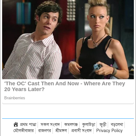
প্রথম পাতা
সকল সংবাদ
কমলগঞ্জ
কুলাউড়া
জুড়ী
বড়লেখা
মৌলভীবাজার
রাজনগর
শ্রীমঙ্গল
প্রবাসী সংবাদ
Privacy Policy