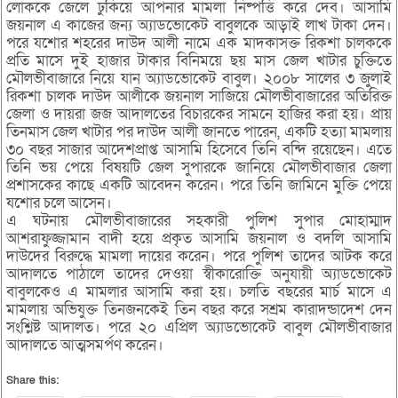
লোককে জেলে ঢুকিয়ে আপনার মামলা নিষ্পত্তি করে দেব। আসামি
জয়নাল এ কাজের জন্য অ্যাডভোকেট বাবুলকে আড়াই লাখ টাকা দেন।
পরে যশোর শহরের দাউদ আলী নামে এক মাদকাসক্ত রিকশা চালককে
প্রতি মাসে দুই হাজার টাকার বিনিময়ে ছয় মাস জেল খাটার চুক্তিতে
মৌলভীবাজারে নিয়ে যান অ্যাডভোকেট বাবুল। ২০০৮ সালের ৩ জুলাই
রিকশা চালক দাউদ আলীকে জয়নাল সাজিয়ে মৌলভীবাজারের অতিরিক্ত
জেলা ও দায়রা জজ আদালতের বিচারকের সামনে হাজির করা হয়। প্রায়
তিনমাস জেল খাটার পর দাউদ আলী জানতে পারেন, একটি হত্যা মামলায়
৩০ বছর সাজার আদেশপ্রাপ্ত আসামি হিসেবে তিনি বন্দি রয়েছেন। এতে
তিনি ভয় পেয়ে বিষয়টি জেল সুপারকে জানিয়ে মৌলভীবাজার জেলা
প্রশাসকের কাছে একটি আবেদন করেন। পরে তিনি জামিনে মুক্তি পেয়ে
যশোর চলে আসেন।
এ ঘটনায় মৌলভীবাজারের সহকারী পুলিশ সুপার মোহাম্মাদ
আশরাফুজ্জামান বাদী হয়ে প্রকৃত আসামি জয়নাল ও বদলি আসামি
দাউদের বিরুদ্ধে মামলা দায়ের করেন। পরে পুলিশ তাদের আটক করে
আদালতে পাঠালে তাদের দেওয়া স্বীকারোক্তি অনুযায়ী অ্যাডভোকেট
বাবুলকেও এ মামলার আসামি করা হয়। চলতি বছরের মার্চ মাসে এ
মামলায় অভিযুক্ত তিনজনকেই তিন বছর করে সশ্রম কারাদন্ডাদেশ দেন
সংশ্লিষ্ট আদালত। পরে ২০ এপ্রিল অ্যাডভোকেট বাবুল মৌলভীবাজার
আদালতে আত্মসমর্পণ করেন।
Share this: