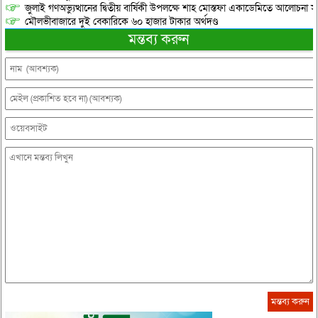
জুলাই গণঅভ্যুত্থানের দ্বিতীয় বার্ষিকী উপলক্ষে শাহ মোস্তফা একাডেমিতে আলোচনা সভ
মৌলভীবাজারে দুই বেকারিকে ৬০ হাজার টাকার অর্থদণ্ড
মন্তব্য করুন