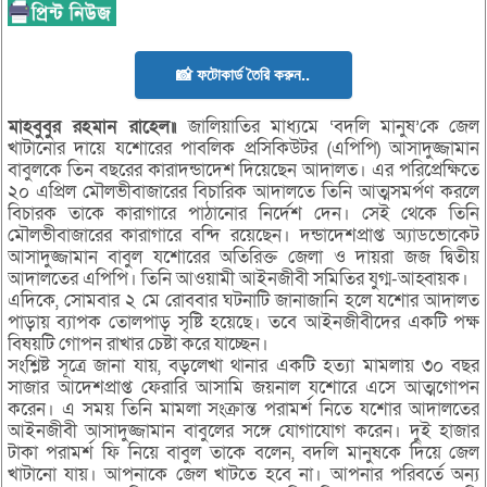
📸 ফটোকার্ড তৈরি করুন..
মাহবুবুর রহমান রাহেল॥
জালিয়াতির মাধ্যমে ‘বদলি মানুষ’কে জেল
খাটানোর দায়ে যশোরের পাবলিক প্রসিকিউটর (এপিপি) আসাদুজ্জামান
বাবুলকে তিন বছরের কারাদন্ডাদেশ দিয়েছেন আদালত। এর পরিপ্রেক্ষিতে
২০ এপ্রিল মৌলভীবাজারের বিচারিক আদালতে তিনি আত্মসমর্পণ করলে
বিচারক তাকে কারাগারে পাঠানোর নির্দেশ দেন। সেই থেকে তিনি
মৌলভীবাজারের কারাগারে বন্দি রয়েছেন। দন্ডাদেশপ্রাপ্ত অ্যাডভোকেট
আসাদুজ্জামান বাবুল যশোরের অতিরিক্ত জেলা ও দায়রা জজ দ্বিতীয়
আদালতের এপিপি। তিনি আওয়ামী আইনজীবী সমিতির যুগ্ম-আহ্বায়ক।
এদিকে, সোমবার ২ মে রোববার ঘটনাটি জানাজানি হলে যশোর আদালত
পাড়ায় ব্যাপক তোলপাড় সৃষ্টি হয়েছে। তবে আইনজীবীদের একটি পক্ষ
বিষয়টি গোপন রাখার চেষ্টা করে যাচ্ছেন।
সংশ্লিষ্ট সূত্রে জানা যায়, বড়লেখা থানার একটি হত্যা মামলায় ৩০ বছর
সাজার আদেশপ্রাপ্ত ফেরারি আসামি জয়নাল যশোরে এসে আত্মগোপন
করেন। এ সময় তিনি মামলা সংক্রান্ত পরামর্শ নিতে যশোর আদালতের
আইনজীবী আসাদুজ্জামান বাবুলের সঙ্গে যোগাযোগ করেন। দুই হাজার
টাকা পরামর্শ ফি নিয়ে বাবুল তাকে বলেন, বদলি মানুষকে দিয়ে জেল
খাটানো যায়। আপনাকে জেল খাটতে হবে না। আপনার পরিবর্তে অন্য