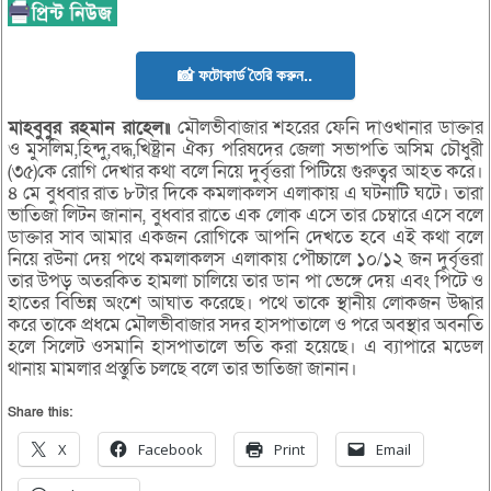
📸 ফটোকার্ড তৈরি করুন..
মাহবুবুর রহমান রাহেল॥
মৌলভীবাজার শহরের ফেনি দাওখানার ডাক্তার
ও মুসলিম,হিন্দু,বদ্ধ,খিষ্ট্রান ঐক্য পরিষদের জেলা সভাপতি অসিম চৌধুরী
(৩৫)কে রোগি দেখার কথা বলে নিয়ে দুর্বৃত্তরা পিটিয়ে গুরুত্বর আহত করে।
৪ মে বুধবার রাত ৮টার দিকে কমলাকলস এলাকায় এ ঘটনাটি ঘটে। তারা
ভাতিজা লিটন জানান, বুধবার রাতে এক লোক এসে তার চেম্বারে এসে বলে
ডাক্তার সাব আমার একজন রোগিকে আপনি দেখতে হবে এই কথা বলে
নিয়ে রউনা দেয় পথে কমলাকলস এলাকায় পৌচ্চালে ১০/১২ জন দুর্বৃত্তরা
তার উপড় অতরকিত হামলা চালিয়ে তার ডান পা ভেঙ্গে দেয় এবং পিটে ও
হাতের বিভিন্ন অংশে আঘাত করেছে। পথে তাকে স্থানীয় লোকজন উদ্ধার
করে তাকে প্রধমে মৌলভীবাজার সদর হাসপাতালে ও পরে অবস্থার অবনতি
হলে সিলেট ওসমানি হাসপাতালে ভতি করা হয়েছে। এ ব্যাপারে মডেল
থানায় মামলার প্রস্তুতি চলছে বলে তার ভাতিজা জানান।
Share this:
X
Facebook
Print
Email