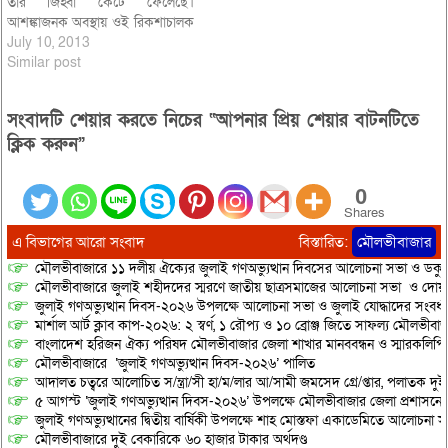
তার জিহ্বা কেটে ফেলেছে।
আশঙ্কাজনক অবস্থায় ওই রিকশাচালক
বর্তমানে কুলাউড়া উপজেলা স্বাস্থ্য
July 10, 2013
কমপ্লেক্সে চিকিৎসাধীন। জানা যায়,
Similar post
গত ৩ জুলাই রাতে কাদিপুর
ইউনিয়নের ঢুলিপাড়া বাসা থেকে
সংবাদটি শেয়ার করতে নিচের “আপনার প্রিয় শেয়ার বাটনটিতে
রিকশাচালক আব্দুল কাদির বের হলে
কে বা কারা তাকে ডেকে নিয়ে যায়।
ক্লিক করুন”
অজ্ঞাত…
0
Shares
এ বিভাগের আরো সংবাদ
বিস্তারিত:
মৌলভীবাজার
মৌলভীবাজারে ১১ দলীয় ঐক্যের জুলাই গণঅভ্যুত্থান দিবসের আলোচনা সভা ও ডকুমেন্
মৌলভীবাজারে জুলাই শহীদদের স্মরণে জাতীয় ছাত্রসমাজের আলোচনা সভা ও দোয়
জুলাই গণঅভ্যুত্থান দিবস-২০২৬ উপলক্ষে আলোচনা সভা ও জুলাই যোদ্ধাদের সংবর্ধ
মার্শাল আর্ট ক্লাব কাপ-২০২৬: ২ স্বর্ণ, ১ রৌপ্য ও ১০ ব্রোঞ্জ জিতে সাফল্য মৌলভীবাজ
বাংলাদেশ হরিজন ঐক্য পরিষদ মৌলভীবাজার জেলা শাখার মানববন্ধন ও স্মারকলিপি প
মৌলভীবাজারে ‘জুলাই গণঅভ্যুত্থান দিবস-২০২৬’ পালিত
আদালত চত্বরে আলোচিত স/ন্ত্রা/সী হা/ম/লার আ/সামী জমসেদ গ্রে/প্তার, পলাতক দুই
৫ আগস্ট ‘জুলাই গণঅভ্যুত্থান দিবস-২০২৬’ উপলক্ষে মৌলভীবাজার জেলা প্রশাসনের 
জুলাই গণঅভ্যুত্থানের দ্বিতীয় বার্ষিকী উপলক্ষে শাহ মোস্তফা একাডেমিতে আলোচনা সভ
মৌলভীবাজারে দুই বেকারিকে ৬০ হাজার টাকার অর্থদণ্ড