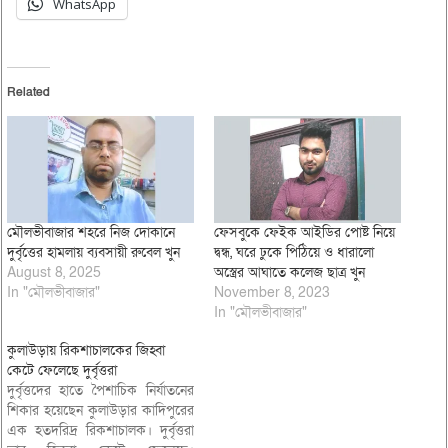
WhatsApp
Related
মৌলভীবাজার শহরে নিজ দোকানে
ফেসবুকে ফেইক আইডির পোষ্ট নিয়ে
দুর্বৃত্তের হামলায় ব্যবসায়ী রুবেল খুন
দ্বন্ধ, ঘরে ঢুকে পিঠিয়ে ও ধারালো
August 8, 2025
অস্ত্রের আঘাতে কলেজ ছাত্র খুন
In "মৌলভীবাজার"
November 8, 2023
In "মৌলভীবাজার"
কুলাউড়ায় রিকশাচালকের জিহ্বা
কেটে ফেলেছে দুর্বৃত্তরা
দুর্বৃত্তদের হাতে পৈশাচিক নির্যাতনের
শিকার হয়েছেন কুলাউড়ার কাদিপুরের
এক হতদরিদ্র রিকশাচালক। দুর্বৃত্তরা