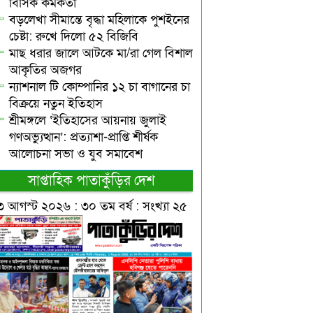
বিসিক কর্মকর্তা
বড়লেখা সীমান্তে বৃদ্ধা মহিলাকে পুশইনের
চেষ্টা: রুখে দিলো ৫২ বিজিবি
মাছ ধরার জালে আটকে মা/রা গেল বিশাল
আকৃতির অজগর
ন্যাশনাল টি কোম্পানির ১২ চা বাগানের চা
বিক্রয়ে নতুন ইতিহাস
শ্রীমঙ্গলে ‘ইতিহাসের আয়নায় জুলাই
গণঅভ্যুত্থান’: প্রত্যাশা-প্রাপ্তি শীর্ষক
আলোচনা সভা ও যুব সমাবেশ
সাপ্তাহিক পাতাকুঁড়ির দেশ
৩ আগস্ট ২০২৬ : ৩০ তম বর্ষ : সংখ্যা ২৫