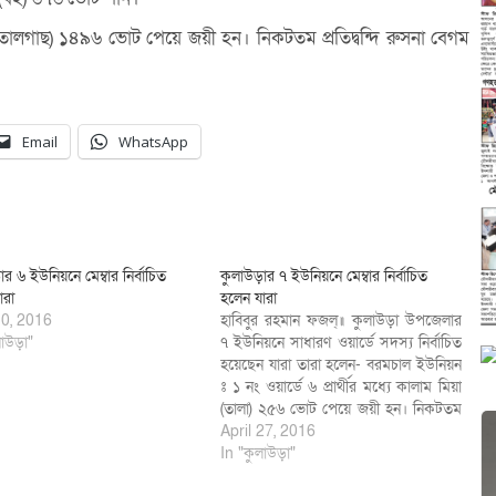
স (তালগাছ) ১৪৯৬ ভোট পেয়ে জয়ী হন। নিকটতম প্রতিদ্বন্দি রুসনা বেগম
Email
WhatsApp
র ৬ ইউনিয়নে মেম্বার নির্বাচিত
কুলাউড়ার ৭ ইউনিয়নে মেম্বার নির্বাচিত
ারা
হলেন যারা
0, 2016
হাবিবুর রহমান ফজল্॥ কুলাউড়া উপজেলার
াউড়া"
৭ ইউনিয়নে সাধারণ ওয়ার্ডে সদস্য নির্বাচিত
হয়েছেন যারা তারা হলেন- বরমচাল ইউনিয়ন
ঃ ১ নং ওয়ার্ডে ৬ প্রার্থীর মধ্যে কালাম মিয়া
(তালা) ২৫৬ ভোট পেয়ে জয়ী হন। নিকটতম
প্রতিদ্বন্দি পাখি মিয়া (টিউবওয়েল) ২৪৮ ভোট
April 27, 2016
পান। ২ নং ওয়ার্ডে ৫ প্রার্থীর মধ্যে শিশু
In "কুলাউড়া"
উদ্দিন (ফুটবল) ৪৭০…