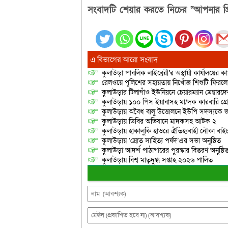
সংবাদটি শেয়ার করতে নিচের “আপনার প্র
এ বিভাগের আরো সংবাদ
কুলাউড়া পাবলিক লাইব্রেরী’র অস্থায়ী কার্যালয়ের কার
রেলওয়ে পুলিশের সহায়তায় নিখোঁজ শিশুটি ফিরল
কুলাউড়ার টিলাগাঁও ইউনিয়নে চেয়ারম্যান মেম্বারদের দ্
কুলাউড়ায় ১০০ পিস ইয়াবাসহ মা/দক কারবারি গ্র
কুলাউড়ায় অবৈধ বালু উত্তোলনে ইউপি সদস্যকে জ
কুলাউড়ায় ডিবির অভিযানে মাদকসহ আটক ২
কুলাউড়ায় হাকালুকি হাওরে ঐতিহ্যবাহী নৌকা বাইচ
কুলাউড়ায় ‘স্রোত সাহিত্য পর্ষদ’এর সভা অনুষ্ঠিত
কুলাউড়া আদর্শ পাঠাগারের পুরস্কার বিতরণ অনুষ্ঠি
কুলাউড়ায় বিশ্ব মাতৃদুগ্ধ সপ্তাহ ২০২৬ পালিত