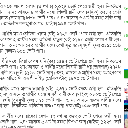
র্থীর মধ্যে লায়লা বেগম (তালগাছ) ২,০২৫ ভোট পেয়ে জয়ী হন। নিকটতম
ান। ২ নং আসনে ৪ প্রার্থীর মধ্যে শিল্পী রানী দেব (মাইক) ৩২৮২ ভোট
ন্নাত (তালগাছ) ৮৮৯ ভোট পান। ৩ নং আসনে ৬ প্রার্থীর মধ্যে লক্ষি রানী
প্রতিদ্বন্দি কলছুমা বেগম (মাইক) ৯৯৪ ভোট পান।
রার্থীর মধ্যে রেজিয়া খানম (বই) ২৭২৭ ভোট পেয়ে জয়ী হন। প্রতিদ্বন্দি
সনে ২ প্রার্থীর মধ্যে আমিনা খাতুন (বই) ২১৮০ ভোট পেয়ে জয়ী হন।
। ৩ নং আসনে ২ প্রার্থীর মধ্যে রেখা সূত্র ধর (সূর্যমুখী ফুল) ৩১১১ ভোট
য়েছেন (কলম) ৬০০ ভোট পান।
ার্থীর মধ্যে প্রিয়া বেগম মনি (বই) ১৫৪৭ ভোট পেয়ে জয়ী হন। নিকটতম
 ১৩০১ ভোট পান। ২নং আসনে ৩ প্রার্থীর মধ্যে শিবানী রানী ধর (তালগাছ) ২৭২৮
 রানী দত্ত (বই) ১১৬০ ভোট পান। ৩নং আসনে ৩ প্রার্থীর মধ্যে মেহেরজান
্রতিদ্বন্দি অঞ্জলী নাইডু (হেলিকপ্টার) ১৮৭৩ ভোট পান।
্থীর মধ্যে প্রনতি আচার্য্য (বই) ২৩৭০ ভোট পেয়ে জয়ী হন। প্রতিদ্বন্দি
 নং আসনে ৩ প্রার্থীর মধ্যে মাধবী রানী দেব (মাইক) ২৮২৩ ভোট পেয়ে
রুবি (সুর্যমুখী ফুল) ৮৬১ ভোট পান। ৩ নং আসনে ৬জন প্রার্থীর মধ্যে
 হন। নিকটতম প্রতিদ্বন্দি রতœা রানী পাল (বই) ৬৬৮ভোট পান।
্রার্থীর মধ্যে রাবেয়া বেগম (তালগাছ) ৩৫২৩ ভোট পেয়ে জয়ী হন।
০ ভোট পান। ২নং আসনে ৫ প্রার্থীর মধ্যে বিশখা কানু (মাইক) ১২২৭ ভোট
ায় (বই) ৬৭৬ ভোট পান।