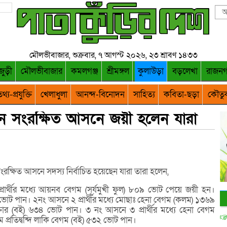
মৌলভীবাজার, শুক্রবার, ৭ আগস্ট ২০২৬, ২৩ শ্রাবণ ১৪৩৩
জুড়ী
মৌলভীবাজার
কমলগঞ্জ
শ্রীমঙ্গল
কুলাউড়া
বড়লেখা
রাজন
থ্য-প্রযুক্তি
খেলাধুলা
আনন্দ-বিনোদন
সাহিত্য
কবিতা-ছড়া
কৌতু
ে সংরক্ষিত আসনে জয়ী হলেন যারা
রক্ষিত আসনে সদস্য নির্বাচিত হয়েছেন যারা তারা হলেন,
রার্থীর মধ্যে আয়নব বেগম (সূর্যমুখী ফুল) ৮০৯ ভোট পেয়ে জয়ী হন।
 ভোট পান। ২নং আসনে ২ প্রার্থীর মধ্যে মোছাঃ হেনা বেগম (কলম) ১৩৬৯
্তার (বই) ৬৩৪ ভোট পান। ৩ নং আসনে ৩ প্রার্থীর মধ্যে হেনা বেগম
্রতিদ্বন্দি লাকি বেগম (বই) ৫৩২ ভোট পান।