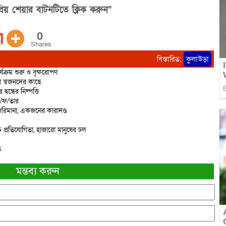
িয় শেয়ার বাটনটিতে ক্লিক করুন”
0
Shares
বিস্তারিত:
কুলাউড়া
্যক্রম শুরু ও বৃক্ষরোপণ
ো স্বজনদের কাছে
বন্ধের নিষ্পত্তি
ে/ফ/তার
রিমানা, একজনের কারাদণ্ড
 প্রতিযোগিতা, হাজারো মানুষের ঢল
ত
মন্তব্য করুন