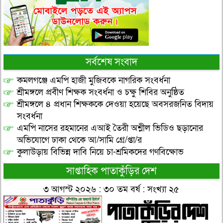
সর্বশেষ সংবাদ
কমলগঞ্জে এমপি হাজী মুজিবকে নাগরিক সংবর্ধনা
শ্রীমঙ্গলে প্রবীণ শিক্ষক সংবর্ধনা ও চক্ষু শিবির অনুষ্ঠিত
শ্রীমঙ্গলে ৪ প্রধান শিক্ষককে দেওয়া হয়েছে অবসরজনিত বিদায়
সংবর্ধনা
এমপি নাসের রহমানের এআই তৈরী অশ্লীল ভিডিও ছড়ানোর
অভিযোগে ঢাকা থেকে আ/সামি গ্রে/প্তা/র
কুলাউড়ায় বিভিন্ন দাবি নিয়ে চা-শ্রমিকদের গণবিক্ষোভ
সাপ্তাহিক পাতাকুঁড়ির দেশ
৩ আগস্ট ২০২৬ : ৩০ তম বর্ষ : সংখ্যা ২৫