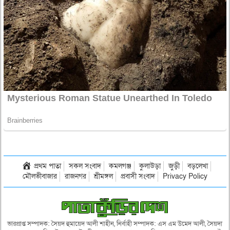
প্রথম পাতা
সকল সংবাদ
কমলগঞ্জ
কুলাউড়া
জুড়ী
বড়লেখা
মৌলভীবাজার
রাজনগর
শ্রীমঙ্গল
প্রবাসী সংবাদ
Privacy Policy
ভারপ্রাপ্ত সম্পাদক: সৈয়দ হুমায়েদ আলী শাহীন, নির্বাহী সম্পাদক: এস এম উমেদ আলী, সৈয়দা