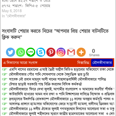
মধ্যে ছেলে ৪২.২৭ শতাংশ ও মেয়ে
৫৭.৭২ শতাংশ। জিপিএ-৫ পেয়েছে
৬শত ৭২ জন। জিপিএ-৫ শিক্ষার্থীদের
May 6, 2018
মধ্যে ছেলে ৩৫৩ জন ও মেয়ে ৩১৯
In "মৌলভীবাজার"
জন। সিলেট শিক্ষা বোর্ডের জেলা
ভিত্তিক তালিকা থেকে জানা যায়, চলতি
সংবাদটি শেয়ার করতে নিচের “আপনার প্রিয় শেয়ার বাটনটিতে
বছর মৌলভীবাজার থেকে
এসএসসি…
ক্লিক করুন”
0
Shares
এ বিভাগের আরো সংবাদ
বিস্তারিত:
মৌলভীবাজার
এমপি নাসের রহমানের এআই তৈরী অশ্লীল ভিডিও ছড়ানোর অভিযোগে ঢাকা থেকে আ/সা
মৌলভীবাজার পৌর পানি শোধনাগার থেকে বৈদ্যুতিক তার চু/রি
সাবেক নৌ প্রধান মাহবুব আলী খানের শাহাদাতবার্ষিকী মৌলভীবাজারে পালিত
টেন্ডার ছাড়াই সরকারি গাছ বিক্রি করলেন বিসিক কর্মকর্তা
মৌলভীবাজারে ‘ফিরে দেখা জুলাই, আগামীর বাংলাদেশ ও আমাদের করণীয়’ শীর্ষক আ
কাউয়াদিঘি হাওরের আমন ধান রক্ষা ও পানি নিষ্কাশনের দাবিতে বিক্ষোভ ও প্রতিবাদ
দ্রব্যমূল্যের ঊর্ধ্বগতি রোধকল্পে মৌলভীবাজারে ১১ দলের অবস্থান কর্মসূচি পালন ও স
আদালত প্রাঙ্গণে হা/ম/লার অভিযোগের জেরে স/ন্ত্রা/সী মা/মলা, বাদীসহ তিনজন আ/হ
মৌলভীবাজারে ১১ দলীয় ঐক্যের জুলাই গণঅভ্যুত্থান দিবসের আলোচনা সভা ও ডকুমেন্
মৌলভীবাজারে জুলাই শহীদদের স্মরণে জাতীয় ছাত্রসমাজের আলোচনা সভা ও দোয়