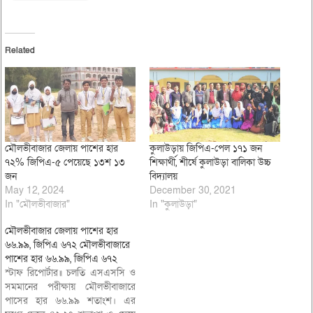
Related
মৌলভীবাজার জেলায় পাশের হার
কুলাউড়ায় জিপিএ-পেল ১৭১ জন
৭২% জিপিএ-৫ পেয়েছে ১৩শ ১৩
শিক্ষার্থী, শীর্ষে কুলাউড়া বালিকা উচ্চ
জন
বিদ্যালয়
May 12, 2024
December 30, 2021
In "মৌলভীবাজার"
In "কুলাউড়া"
মৌলভীবাজার জেলায় পাশের হার
৬৬.৯৯, জিপিএ ৬৭২ মৌলভীবাজারে
পাশের হার ৬৬.৯৯, জিপিএ ৬৭২
স্টাফ রিপোর্টার॥ চলতি এসএসসি ও
সমমানের পরীক্ষায় মৌলভীবাজারে
পাসের হার ৬৬.৯৯ শতাংশ। এর