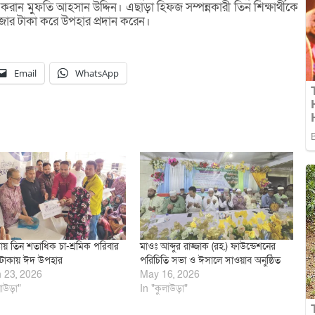
রান মুফতি আহসান উদ্দিন। এছাড়া হিফজ সম্পন্নকারী তিন শিক্ষার্থীকে
হাজার টাকা করে উপহার প্রদান করেন।
Email
WhatsApp
ায় তিন শতাধিক চা-শ্রমিক পরিবার
মাওঃ আব্দুর রাজ্জাক (রহ.) ফাউন্ডেশনের
টাকায় ঈদ উপহার
পরিচিতি সভা ও ঈসালে সাওয়াব অনুষ্ঠিত
 23, 2026
May 16, 2026
াউড়া"
In "কুলাউড়া"