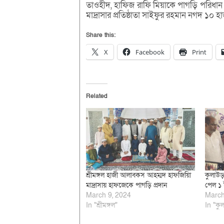
তাওহীদ, হাফিজ রাফি মিয়াকে পাগড়ি পরিধান ক
মাদ্রাসার প্রতিষ্ঠাতা সাইফুর রহমান নগদ ১০ 
Share this:
X
Facebook
Print
Related
শ্রীমঙ্গল হাজী আলাবকস আহম্মদ হাফজিয়িা
কুলাউড়
মাদ্রাসায় হাফজেকে পাগড়ি প্রদান
পেল ১ 
March 9, 2024
March
In "শ্রীমঙ্গল"
In "কুল