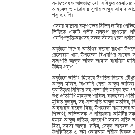
সমাজসেবক আলহাজ্ব মো: সাইফুর রহমানের স
আহমেদ ও মাদ্রাসার সুপার আব্দুস সামাদ কা
শকু এমপি।
এসময় মাদ্রাসা কর্তৃপক্ষের বিভিন্ন দাবির প্রেক্
ভিত্তিতে একটি গভীর নলকূপ স্থাপনের প্রতিশ
এমপিওভুক্তিকরণসহ সকল সমস্যাগুলো পর্যায়
অনুষ্ঠানে বিশেষ অতিথির বক্তব্য রাখেন 
রেদোয়ান খান, উপজেলা বিএনপির সাবেক সা
সভাপতি আব্দুল জলিল জামাল, বাবনিয়া হাস
উদ্দিন প্রমুখ।
অনুষ্ঠানে অতিথি হিসেবে উপস্থিত ছিলেন চৌধু
আব্দুল মজিদ, বিএনপি নেতা আব্দুল আজিজ
কুলাউড়ার সিনিয়র সহ-সভাপতি ময়নুল হক পবন,
কণ্ঠ প্রতিনিধি মাহফুজ শাকিল, কালবেলা প্রত
মুকিত বুলবুল, সহ-সভাপতি আব্দুল মতলি
আহবায়ক রাহেল মিয়া, উপজেলা ছাত্রদলের আ
শিক্ষার্থী, অভিভাবক ও পরিচালনা কমিটির সক
ইমাম আব্দুল লতিফ, সহযোগী সদস্য সচিব 
মিয়া, সদস্য আব্দুর রহিম, সেবুল আহমদ ও 
উপস্থিতিতে ৩ জন কোরআন শরীফ হিফজ সম্পন্