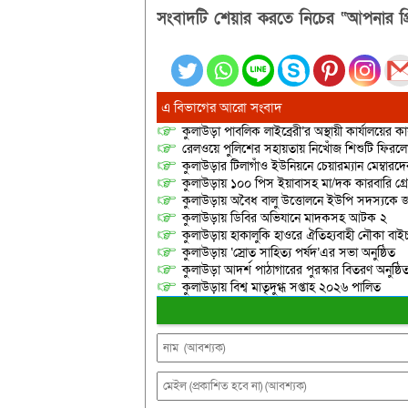
সংবাদটি শেয়ার করতে নিচের “আপনার প্র
এ বিভাগের আরো সংবাদ
কুলাউড়া পাবলিক লাইব্রেরী’র অস্থায়ী কার্যালয়ের কার
রেলওয়ে পুলিশের সহায়তায় নিখোঁজ শিশুটি ফিরল
কুলাউড়ার টিলাগাঁও ইউনিয়নে চেয়ারম্যান মেম্বারদের দ্
কুলাউড়ায় ১০০ পিস ইয়াবাসহ মা/দক কারবারি গ্র
কুলাউড়ায় অবৈধ বালু উত্তোলনে ইউপি সদস্যকে জ
কুলাউড়ায় ডিবির অভিযানে মাদকসহ আটক ২
কুলাউড়ায় হাকালুকি হাওরে ঐতিহ্যবাহী নৌকা বাইচ
কুলাউড়ায় ‘স্রোত সাহিত্য পর্ষদ’এর সভা অনুষ্ঠিত
কুলাউড়া আদর্শ পাঠাগারের পুরস্কার বিতরণ অনুষ্ঠি
কুলাউড়ায় বিশ্ব মাতৃদুগ্ধ সপ্তাহ ২০২৬ পালিত