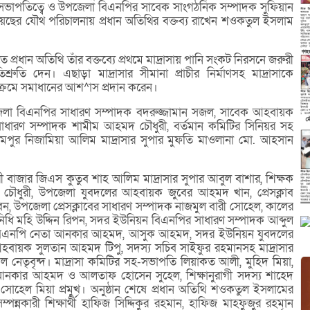
ভাপতিত্বে ও উপজেলা বিএনপির সাবেক সাংগঠনিক সম্পাদক সুফিয়ান
য়েছের যৌথ পরিচালনায় প্রধান অতিথির বক্তব্য রাখেন শওকতুল ইসলাম
ষিতে প্রধান অতিথি তাঁর বক্তব্যে প্রথমে মাদ্রাসায় পানি সংকট নিরসনে জরুরী
্রুতি দেন। এছাড়া মাদ্রাসার সীমানা প্রাচীর নির্মাণসহ মাদ্রাসাকে
ক্রমে সমাধানের আশ^াস প্রদান করেন।
উপজেলা বিএনপির সাধারণ সম্পাদক বদরুজ্জামান সজল, সাবেক আহবায়ক
ধারণ সম্পাদক শামীম আহমদ চৌধুরী, বর্তমান কমিটির সিনিয়র সহ
িমপুর নিজামিয়া আলিম মাদ্রাসার সুপার মুফতি মাওলানা মো. আহসান
রী বাজার জিএস কুতুব শাহ আলিম মাদ্রাসার সুপার আবুল বাশার, শিক্ষক
 চৌধুরী, উপজেলা যুবদলের আহবায়ক জুবের আহমদ খান, প্রেসক্লাব
 উপজেলা প্রেসক্লাবের সাধারণ সম্পাদক নাজমুল বারী সোহেল, কালের
িনিধি মহি উদ্দিন রিপন, সদর ইউনিয়ন বিএনপির সাধারণ সম্পাদক আব্দুল
ব, বিএনপি নেতা আনকার আহমদ, আসুক আহমদ, সদর ইউনিয়ন যুবদলের
হবায়ক সুলতান আহমদ টিপু, সদস্য সচিব সাইফুর রহমানসহ মাদ্রাসার
ল নেতৃবৃন্দ। মাদ্রাসা কমিটির সহ-সভাপতি লিয়াকত আলী, মুহিদ মিয়া,
আনকার আহমদ ও আলতাফ হোসেন সুহেল, শিক্ষানুরাগী সদস্য শাহেদ
সোহেল মিয়া প্রমুখ। অনুষ্ঠান শেষে প্রধান অতিথি শওকতুল ইসলামের
নকারী শিক্ষার্থী হাফিজ সিদ্দিকুর রহমান, হাফিজ মাহফুজুর রহমান