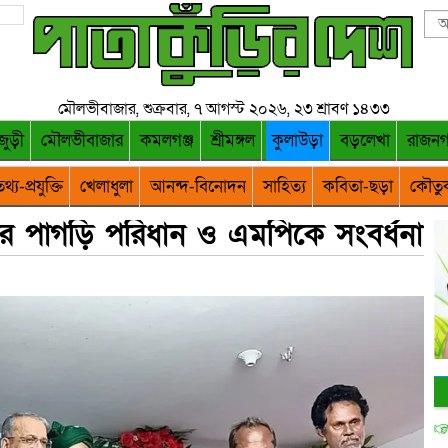
মৌলভীবাজার, শুক্রবার, ৭ আগস্ট ২০২৬, ২৩ শ্রাবণ ১৪৩৩
জুড়ী
মৌলভীবাজার
কমলগঞ্জ
শ্রীমঙ্গল
কুলাউড়া
বড়লেখা
রাজন
থ্য-প্রযুক্তি
খেলাধুলা
আনন্দ-বিনোদন
সাহিত্য
কবিতা-ছড়া
কৌতু
ের পাগড়ি পরিধান ও এমপিকে সংবর্ধনা