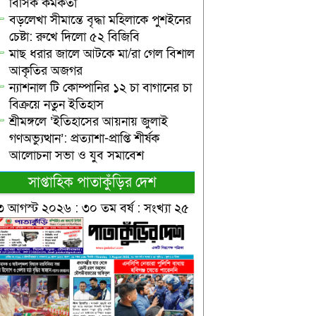
বিসিক কর্মকর্তা
বড়লেখা সীমান্তে বৃদ্ধা মহিলাকে পুশইনের
চেষ্টা: রুখে দিলো ৫২ বিজিবি
মাছ ধরার জালে আটকে মা/রা গেল বিশাল
আকৃতির অজগর
ন্যাশনাল টি কোম্পানির ১২ চা বাগানের চা
বিক্রয়ে নতুন ইতিহাস
শ্রীমঙ্গলে ‘ইতিহাসের আয়নায় জুলাই
গণঅভ্যুত্থান’: প্রত্যাশা-প্রাপ্তি শীর্ষক
আলোচনা সভা ও যুব সমাবেশ
সাপ্তাহিক পাতাকুঁড়ির দেশ
৩ আগস্ট ২০২৬ : ৩০ তম বর্ষ : সংখ্যা ২৫