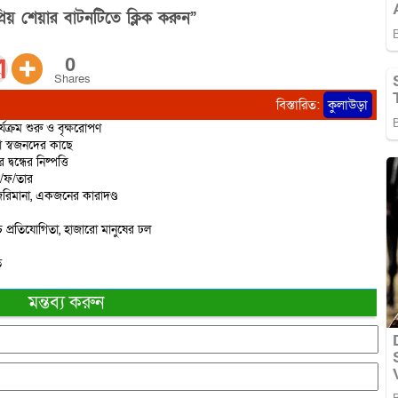
িয় শেয়ার বাটনটিতে ক্লিক করুন”
0
Shares
বিস্তারিত:
কুলাউড়া
্যক্রম শুরু ও বৃক্ষরোপণ
ো স্বজনদের কাছে
বন্ধের নিষ্পত্তি
ে/ফ/তার
রিমানা, একজনের কারাদণ্ড
 প্রতিযোগিতা, হাজারো মানুষের ঢল
ত
মন্তব্য করুন