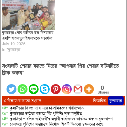
কুলাউড়া পৌর বালিকা উচ্চ বিদ্যালয়ে
এমপি শওকতুল ইসলামকে সংবর্ধনা
July 19, 2026
In "কুলাউড়া"
সংবাদটি শেয়ার করতে নিচের “আপনার প্রিয় শেয়ার বাটনটিতে
ক্লিক করুন”
0
Shares
এ বিভাগের আরো সংবাদ
বিস্তারিত:
কুলাউড়া
কুলাউড়ায় বিভিন্ন দাবি নিয়ে চা-শ্রমিকদের গণবিক্ষোভ
কুলাউড়ার ভাটেরা বাজারে বিট পুলিশিং সভা অনুষ্ঠিত
কুলাউড়া পাবলিক লাইব্রেরী’র অস্থায়ী কার্যালয়ের কার্যক্রম শুরু ও বৃক্ষরোপণ
রেলওয়ে পুলিশের সহায়তায় নিখোঁজ শিশুটি ফিরলো স্বজনদের কাছে