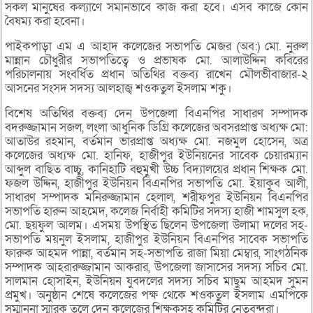
সকল মানুষের কল্যাণে সমানভাবে কাজ করা হবে। এসব কাজে কোন
বৈষম্য করা হবেনা।
পাইকপাড়া এম এ আহাদ কলেজের সভাপতি মেজর (অব:) মো. নুরুল
মান্নান চৌধুরীর সভাপতিত্বে ও প্রভাষক মো. আলাউদ্দিন কবিরের
পরিচালনায় সংবর্ধিত প্রধান অতিথির বক্তব্য রাখেন মৌলভীবাজার-২
আসনের সংসদ সদস্য আলহাজ্ব শওকতুল ইসলাম শকু।
বিশেষ অতিথির বক্তব্য দেন উপজেলা বিএনপির সাধারণ সম্পাদক
বদরুজ্জামান সজল, লংলা আধুনিক ডিগ্রি কলেজের অবসরপ্রাপ্ত অধ্যক্ষ মো:
আতাউর রহমান, বর্তমান ভারপ্রাপ্ত অধ্যক্ষ মো. নজমুল হোসেন, অত্র
কলেজের অধ্যক্ষ মো. হানিফ, হাজীপুর ইউনিয়নের সাবেক চেয়ারম্যান
আব্দুল বাছিত বাচ্চু, কানিহাটি বহুমুখী উচ্চ বিদ্যালয়ের প্রধান শিক্ষক মো.
ফজল উদ্দিন, হাজীপুর ইউনিয়ন বিএনপির সভাপতি মো. ইয়াকুব আলী,
সাধারণ সম্পাদক মনিরুজ্জামান হেলাল, শরীফপুর ইউনিয়ন বিএনপির
সভাপতি হারুন আহমেদ, কলেজ নির্বাহী কমিটির সদস্য হাজী শামসুল হক,
মো. ছয়ফুল আলম। এসময় উপস্থিত ছিলেন উপজেলা উলামা দলের সহ-
সভাপতি ময়নুল ইসলাম, হাজীপুর ইউনিয়ন বিএনপির সাবেক সভাপতি
ফারুক আহমদ পান্না, বর্তমান সহ-সভাপতি রাজা মিয়া মেম্বার, সাংগঠনিক
সম্পাদক আহরারুজ্জামান আকরার, উপজেলা জাসাসের সদস্য সচিব মো.
সালমান হোসাইন, ইউনিয়ন যুবদলের সদস্য সচিব মাছুম আহমদ সুমন
প্রমুখ। অনুষ্ঠান শেষে কলেজের পক্ষ থেকে শওকতুল ইসলাম এমপিকে
সম্মাননা স্মারক তুলে দেন কলেজের শিক্ষকসহ কমিটির নেতৃবৃন্দরা।