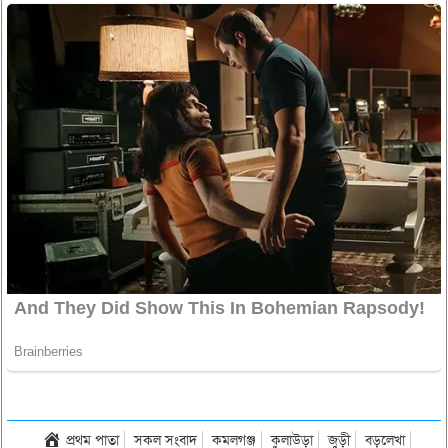
প্রথম পাতা
সকল সংবাদ
কমলগঞ্জ
কুলাউড়া
জুড়ী
বড়লেখা