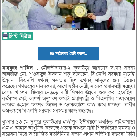
📸 ফটোকার্ড তৈরি করুন..
মাহফুজ
শাকিল :
মৌলভীবাজার-২ কুলাউড়া আসনের সংসদ সদস্য
আলহাজ্ব মো. শওকতুল ইসলাম শকু বলেছেন, বিএনপি সরকার মানেই
উন্নয়ন। বিএনপি যখনই ক্ষমতায় ছিল তখনই মানুষের জন্য উন্নয়ন
করেছে। গণতন্ত্রের মানসকন্যা, আপোষহীন নেত্রী, সাবেক প্রধানমন্ত্রী মরহুমা
বেগম খালেদা জিয়ার নেতৃত্বে নারী শিক্ষার উন্নয়ন শুরু করা হয়েছিল।
বর্তমানে সেই আদর্শ অনুসরণ করেই প্রধানমন্ত্রী ও বিএনপির চেয়ারম্যান
তারেক রহমান দেশের উন্নয়ন ও জনকল্যাণে কাজ করে যাচ্ছেন। নারীর
ক্ষমতায়নে বিএনপি সরকার সবসময় কাজ করেছে।
বুধবার ১৩ মে দুপুরে কুলাউড়ার হাজীপুর ইউনিয়নে অবস্থিত পাইকপাড়া
এম এ আহাদ আধুনিক কলেজে প্রত্যন্ত অঞ্চলে নারী শিক্ষার্থীদের সমস্যা ও
সম্ভাবনা নিয়ে আয়োজিত মতবিনিময় সভায় প্রধান অতিথির বক্তব্যে তিনি