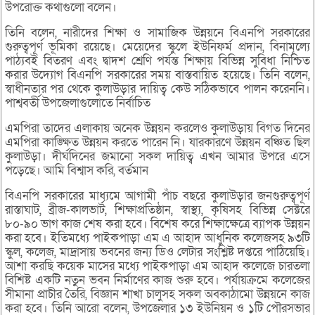
উপরোক্ত কথাগুলো বলেন।
তিনি বলেন, নারীদের শিক্ষা ও সামাজিক উন্নয়নে বিএনপি সরকারের
গুরুত্বপূর্ণ ভূমিকা রয়েছে। মেয়েদের স্কুলে ইউনিফর্ম প্রদান, বিনামূল্যে
পাঠ্যবই বিতরণ এবং দ্বাদশ শ্রেণি পর্যন্ত শিক্ষায় বিভিন্ন সুবিধা নিশ্চিত
করার উদ্যোগ বিএনপি সরকারের সময় বাস্তবায়িত হয়েছে। তিনি বলেন,
স্বাধীনতার পর থেকে কুলাউড়ার দায়িত্ব কেউ সঠিকভাবে পালন করেননি।
পাশ্ববর্তী উপজেলাগুলোতে নির্বাচিত
এমপিরা তাদের এলাকায় অনেক উন্নয়ন করলেও কুলাউড়ায় বিগত দিনের
এমপিরা কাঙ্ক্ষিত উন্নয়ন করতে পারেন নি। যারকারণে উন্নয়ন বঞ্চিত ছিল
কুলাউড়া। দীর্ঘদিনের জমানো সকল দায়িত্ব এখন আমার উপরে এসে
পড়েছে। আমি বিশ্বাস করি, বর্তমান
বিএনপি সরকারের মাধ্যমে আগামী পাঁচ বছরে কুলাউড়ার জনগুরুত্বপূর্ণ
রাস্তাঘাট, ব্রীজ-কালভার্ট, শিক্ষাপ্রতিষ্ঠান, স্বাস্থ্য, কৃষিসহ বিভিন্ন সেক্টরে
৮০-৯০ ভাগ কাজ শেষ করা হবে। বিশেষ করে শিক্ষাক্ষেত্রে ব্যাপক উন্নয়ন
করা হবে। ইতিমধ্যে পাইকপাড়া এম এ আহাদ আধুনিক কলেজসহ ৯৩টি
স্কুল, কলেজ, মাদ্রাসায় ভবনের জন্য ডিও লেটার সংশ্লিষ্ট দপ্তরে পাঠিয়েছি।
আশা করছি কয়েক মাসের মধ্যে পাইকপাড়া এম আহাদ কলেজে চারতলা
বিশিষ্ট একটি নতুন ভবন নির্মাণের কাজ শুরু হবে। পর্যায়ক্রমে কলেজের
সীমানা প্রাচীর তৈরি, বিজ্ঞান শাখা চালুসহ সকল অবকাঠামো উন্নয়নে কাজ
করা হবে। তিনি আরো বলেন, উপজেলার ১৩ ইউনিয়ন ও ১টি পৌরসভার