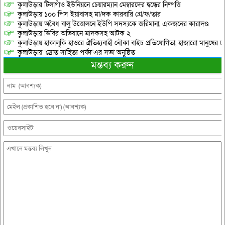
কুলাউড়ার টিলাগাঁও ইউনিয়নে চেয়ারম্যান মেম্বারদের দ্বন্ধের নিষ্পত্তি
কুলাউড়ায় ১০০ পিস ইয়াবাসহ মা/দক কারবারি গ্রে/ফ/তার
কুলাউড়ায় অবৈধ বালু উত্তোলনে ইউপি সদস্যকে জরিমানা, একজনের কারাদণ্ড
কুলাউড়ায় ডিবির অভিযানে মাদকসহ আটক ২
কুলাউড়ায় হাকালুকি হাওরে ঐতিহ্যবাহী নৌকা বাইচ প্রতিযোগিতা, হাজারো মানুষের ঢ
কুলাউড়ায় ‘স্রোত সাহিত্য পর্ষদ’এর সভা অনুষ্ঠিত
মন্তব্য করুন