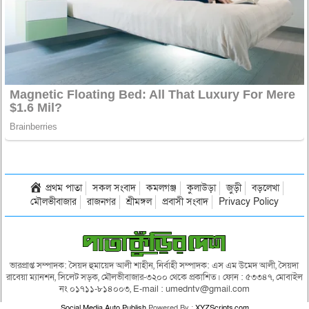
প্রথম পাতা
সকল সংবাদ
কমলগঞ্জ
কুলাউড়া
জুড়ী
বড়লেখা
মৌলভীবাজার
রাজনগর
শ্রীমঙ্গল
প্রবাসী সংবাদ
Privacy Policy
ভারপ্রাপ্ত সম্পাদক: সৈয়দ হুমায়েদ আলী শাহীন, নির্বাহী সম্পাদক: এস এম উমেদ আলী, সৈয়দা
রাবেয়া ম্যানশন, সিলেট সড়ক, মৌলভীবাজার-৩২০০ থেকে প্রকাশিত। ফোন : ৫৩৩৪৭, মোবাইল
নং ০১৭১১-৮১৪০০৩, E-mail : umedntv@gmail.com
Social Media Auto Publish
Powered By :
XYZScripts.com