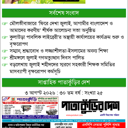
সর্বশেষ সংবাদ
মৌলভীবাজারে ‘ফিরে দেখা জুলাই, আগামীর বাংলাদেশ ও
আমাদের করণীয়’ শীর্ষক আলোচনা সভা অনুষ্ঠিত
কুলাউড়া পাবলিক লাইব্রেরী’র অস্থায়ী কার্যালয়ের কার্যক্রম শুরু ও
বৃক্ষরোপণ
সম্মান, শ্রদ্ধাবোধ ও লজ্জাশীলতা-ইসলামের অনন্য শিক্ষা
শ্রীমঙ্গলে জুলাই গণঅভ্যুত্থান দিবস পালিত
বড়লেখায় জুলাই শহীদদের স্মরণে সহকারী শিক্ষক সমিতির
মাসব্যাপী বৃক্ষরোপণ কর্মসূচি
সাপ্তাহিক পাতাকুঁড়ির দেশ
৩ আগস্ট ২০২৬ : ৩০ তম বর্ষ : সংখ্যা ২৫