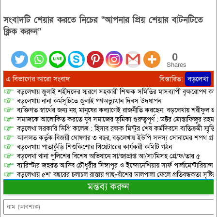
সংবাদটি শেয়ার করতে নিচের “আপনার প্রিয় শেয়ার বাটনটিতে
ক্লিক করুন”
0
Shares
এ বিভাগের আরো সংবাদ
বিস্তারিত:
বড়লেখা
বড়লেখায় জুলাই শহীদদের স্মরণে সহকারী শিক্ষক সমিতির মাসব্যাপী বৃক্ষরোপণ কর্ম
বড়লেখায় নানা কর্মসূচিতে জুলাই গণঅভ্যুত্থান দিবস উদযাপন
ব্যক্তিগত স্বার্থের জন্য নয়, মানুষের কল্যাণেই রাজনীতি করছেন: বড়লেখায় শরীফুল হ
সমাজকে আলোকিত করতে যুব সমাজের ভূমিকা গুরুত্বপূর্ণ : ডক্টর মোস্তাফিজুর রহম
বড়লেখা সরকারি ডিগ্রি কলেজ : হিসাব রক্ষক মিন্টুর শেষ কর্মদিবসে ব্যতিক্রমী স্মৃ
আদালত কর্তৃক বিজয়ী ঘোষণার ৩ বছর, বড়লেখায় ইউপি সদস্য সোনামের শপথ গ্র
বড়লেখায় পাতাকুঁড়ি শিশুকিশোর থিয়েটারের কার্যকরী কমিটি গঠন
বড়লেখা থানা পুলিশের বিশেষ অভিযানে সা/জাপ্রাপ্ত আ/সা/মিসহ গ্রে/ফ/তার ৫
ব্যারিস্টার জহরত আদিব চৌধুরীর সিঙ্গাপুর ও ইন্দোনেশিয়ায় সার্ফ পার্লামেন্টারিয়ান্স স্
বড়লেখায় ৫শ’ বছরের চলাচল রাস্তায় গাছ-বাঁশের ডালপালা ফেলে প্রতিবন্ধকতা সৃষ্ট
মন্তব্য করুন