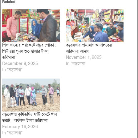
Related
শিশু খাদ্যের প্যাকেটে প্রচুর পোকা :
বড়লেখায় ভ্রাম্যমাণ আদালতের
পিউরিয়া গূনল ৩০ হাজার টাকা
জরিমানা আদায়
জরিমানা
November 1, 2025
December 8, 2025
In "বড়লেখা"
In "বড়লেখা"
বড়লেখায় কৃষিজমির মাটি কেটে খাল
ভরাট : অর্ধলক্ষ টাকা জরিমানা
February 16, 2026
In "বড়লেখা"