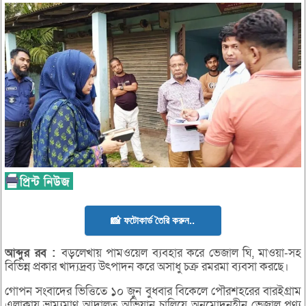
📸 ফটোকার্ড তৈরি করুন..
আব্দুর রব :
বড়লেখায় পামওয়েল ব্যবহার করে ভেজাল ঘি, মাওয়া-সহ
বিভিন্ন প্রকার খাদ্যদ্রব্য উৎপাদন করে অসাধু চক্র রমরমা ব্যবসা করছে।
গোপন সংবাদের ভিত্তিতে ১০ জুন বুধবার বিকেলে পৌরশহরের বারইগ্রাম
এলাকায় ভ্রাম্যমাণ আদালত অভিযান চালিয়ে অনুমোদনহীন ভেজাল পণ্য