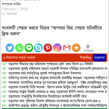
সম্পাদক শামীম
February 7, 2026
In "বড়লেখা"
সংবাদটি শেয়ার করতে নিচের “আপনার প্রিয় শেয়ার বাটনটিতে
ক্লিক করুন”
0
Shares
এ বিভাগের আরো সংবাদ
বিস্তারিত:
বড়লেখা
বড়লেখা সীমান্তে বৃদ্ধা মহিলাকে পুশইনের চেষ্টা: রুখে দিলো ৫২ বিজিবি
বড়লেখায় জুলাই শহীদদের স্মরণে সহকারী শিক্ষক সমিতির মাসব্যাপী বৃক্ষরোপণ কর্ম
বড়লেখায় নানা কর্মসূচিতে জুলাই গণঅভ্যুত্থান দিবস উদযাপন
ব্যক্তিগত স্বার্থের জন্য নয়, মানুষের কল্যাণেই রাজনীতি করছেন: বড়লেখায় শরীফুল হ
সমাজকে আলোকিত করতে যুব সমাজের ভূমিকা গুরুত্বপূর্ণ : ডক্টর মোস্তাফিজুর রহম
বড়লেখা সরকারি ডিগ্রি কলেজ : হিসাব রক্ষক মিন্টুর শেষ কর্মদিবসে ব্যতিক্রমী স্মৃ
আদালত কর্তৃক বিজয়ী ঘোষণার ৩ বছর, বড়লেখায় ইউপি সদস্য সোনামের শপথ গ্র
বড়লেখায় পাতাকুঁড়ি শিশুকিশোর থিয়েটারের কার্যকরী কমিটি গঠন
বড়লেখা থানা পুলিশের বিশেষ অভিযানে সা/জাপ্রাপ্ত আ/সা/মিসহ গ্রে/ফ/তার ৫
ব্যারিস্টার জহরত আদিব চৌধুরীর সিঙ্গাপুর ও ইন্দোনেশিয়ায় সার্ফ পার্লামেন্টারিয়ান্স স্