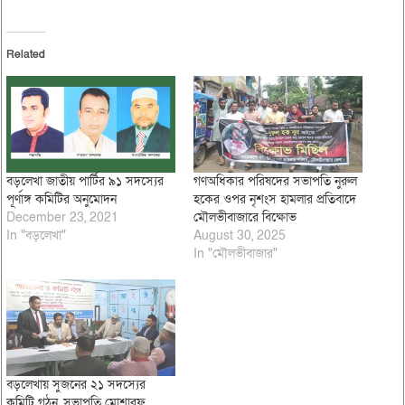
Related
বড়লেখা জাতীয় পার্টির ৯১ সদস্যের
গণঅধিকার পরিষদের সভাপতি নুরুল
পূর্ণাঙ্গ কমিটির অনুমোদন
হকের ওপর নৃশংস হামলার প্রতিবাদে
December 23, 2021
মৌলভীবাজারে বিক্ষোভ
In "বড়লেখা"
August 30, 2025
In "মৌলভীবাজার"
বড়লেখায় সুজনের ২১ সদস্যের
কমিটি গঠন, সভাপতি মোশারফ,