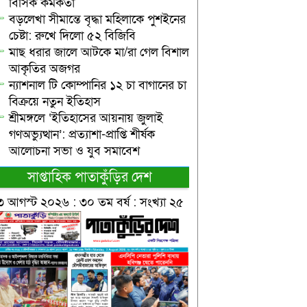
বিসিক কর্মকর্তা
বড়লেখা সীমান্তে বৃদ্ধা মহিলাকে পুশইনের
চেষ্টা: রুখে দিলো ৫২ বিজিবি
মাছ ধরার জালে আটকে মা/রা গেল বিশাল
আকৃতির অজগর
ন্যাশনাল টি কোম্পানির ১২ চা বাগানের চা
বিক্রয়ে নতুন ইতিহাস
শ্রীমঙ্গলে ‘ইতিহাসের আয়নায় জুলাই
গণঅভ্যুত্থান’: প্রত্যাশা-প্রাপ্তি শীর্ষক
আলোচনা সভা ও যুব সমাবেশ
সাপ্তাহিক পাতাকুঁড়ির দেশ
৩ আগস্ট ২০২৬ : ৩০ তম বর্ষ : সংখ্যা ২৫