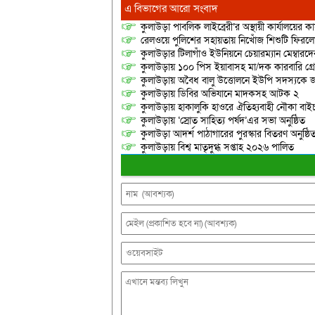
এ বিভাগের আরো সংবাদ
কুলাউড়া পাবলিক লাইব্রেরী’র অস্থায়ী কার্যালয়ের কার
রেলওয়ে পুলিশের সহায়তায় নিখোঁজ শিশুটি ফিরল
কুলাউড়ার টিলাগাঁও ইউনিয়নে চেয়ারম্যান মেম্বারদের দ্
কুলাউড়ায় ১০০ পিস ইয়াবাসহ মা/দক কারবারি গ্র
কুলাউড়ায় অবৈধ বালু উত্তোলনে ইউপি সদস্যকে জ
কুলাউড়ায় ডিবির অভিযানে মাদকসহ আটক ২
কুলাউড়ায় হাকালুকি হাওরে ঐতিহ্যবাহী নৌকা বাইচ
কুলাউড়ায় ‘স্রোত সাহিত্য পর্ষদ’এর সভা অনুষ্ঠিত
কুলাউড়া আদর্শ পাঠাগারের পুরস্কার বিতরণ অনুষ্ঠি
কুলাউড়ায় বিশ্ব মাতৃদুগ্ধ সপ্তাহ ২০২৬ পালিত