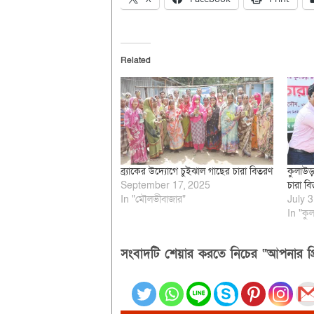
Related
ব্র্যাকের উদ্যোগে চুইঝাল গাছের চারা বিতরণ
কুলাউড়া
September 17, 2025
চারা ব
In "মৌলভীবাজার"
July 3
In "কুল
সংবাদটি শেয়ার করতে নিচের “আপনার প্র