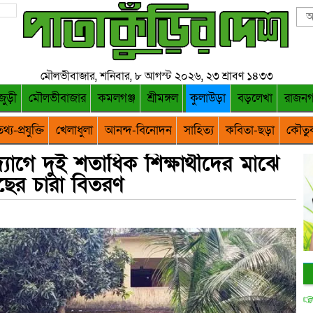
মৌলভীবাজার, শনিবার, ৮ আগস্ট ২০২৬, ২৩ শ্রাবণ ১৪৩৩
জুড়ী
মৌলভীবাজার
কমলগঞ্জ
শ্রীমঙ্গল
কুলাউড়া
বড়লেখা
রাজন
থ্য-প্রযুক্তি
খেলাধুলা
আনন্দ-বিনোদন
সাহিত্য
কবিতা-ছড়া
কৌতু
্যোগে দুই শতাধিক শিক্ষার্থীদের মাঝে
ছের চারা বিতরণ