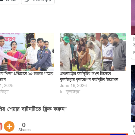
য় শিক্ষা প্রতিষ্ঠানে ১৫ হাজার গাছের
প্রধানমন্ত্রীর কর্মসূচির অংশ হিসেবে
িতরণ
কুলাউড়ায় বৃক্ষরোপণ কর্মসূচির উদ্বোধন
1, 2025
June 16, 2026
াউড়া"
In "কুলাউড়া"
িয় শেয়ার বাটনটিতে ক্লিক করুন”
0
Shares