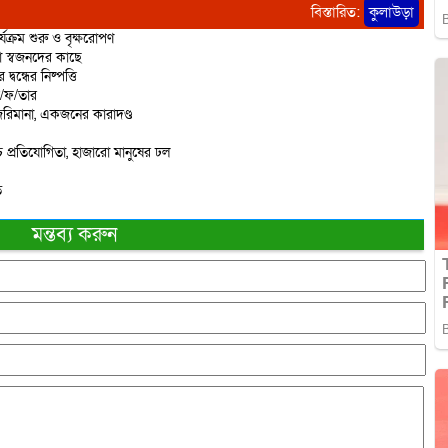
বিস্তারিত:
কুলাউড়া
্যক্রম শুরু ও বৃক্ষরোপণ
ো স্বজনদের কাছে
বন্ধের নিষ্পত্তি
ে/ফ/তার
রিমানা, একজনের কারাদণ্ড
 প্রতিযোগিতা, হাজারো মানুষের ঢল
ত
মন্তব্য করুন