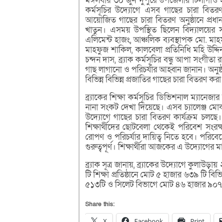
মঙ্গলবার ৩০ জুন দুপুরে উপজেলার টিলাগাঁও ইউ
কর্মসূচির উদ্যোগে এসব গাছের চারা বিতর
আয়োজিত গাছের চারা বিতরণ অনুষ্ঠানে প্রধান 
খাতুন। এসময় উপস্থিত ছিলেন বিদ্যালয়ের সহকা
এলিমেন্ট হাজং, আঞ্চলিক ব্যবস্থাপক মো. মাহম
মাহফুজ শাকিল, কালবেলা প্রতিনিধি মহি উদ্দি
চন্দন দাস, ব্র্যাক কর্মসূচির বন্ধু আপা সংগীতা র
গাছ লাগানো ও পরিচর্যার আহ্বান জানান। অনুষ্ঠ
বিভিন্ন বিভিন্ন প্রজাতির গাছের চারা বিতরণ কর
ব্র্যাকের শিক্ষা কর্মসূচির ডিভিশনাল ম্যানে
নানা সংকট দেখা দিয়েছে। এসব চ্যালেঞ্জ মোকা
উদ্যোগে গাছের চারা বিতরণ কার্যক্রম চলছে
শিক্ষার্থীদের ছোটবেলা থেকেই পরিবেশ সংর
রোপণ ও পরিচর্যার দায়িত্ব নিতে হবে। পরিবেশ
গুরুত্বপূর্ণ। শিক্ষার্থীরা আজকের এ উদ্যোগে
ব্র্যাক সূত্র জানায়, ব্র্যাকের উদ্যোগে কুলাউড়ায় 
টি শিক্ষা প্রতিষ্ঠানে মোট ৫ হাজার ৬৩৯ টি 
৫১৩টি ও সিলেট বিভাগে মোট ৪৬ হাজার ৯০৭ 
Share this:
X
Facebook
Print