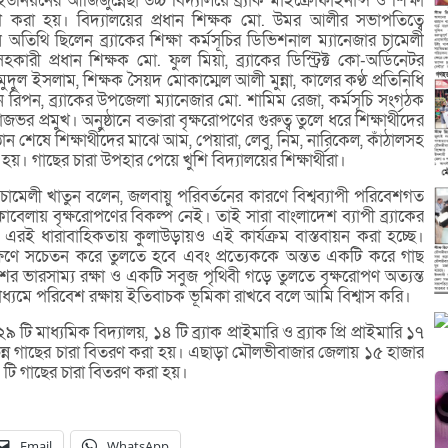
নিয়নের আজিজুন্নেছা উচ্চ বিদ্যালয়ে ব্র্যাক মাইক্রোফাইনান্স ও শিক্ষা
ণ করা হয়। বিদ্যালয়ের প্রধান শিক্ষক মো. উমর আলীর সভাপতিত্বে
অতিথি ছিলেন ব্র্যাকের শিক্ষা কর্মসূচির ডিভিশনাল ম্যানেজার চামেলী
রী প্রধান শিক্ষক মো. ফুল মিয়া, ব্র্যাকের ডিস্ট্রিক্ট কো-অর্ডিনেটর
ুদুল ইসলাম, শিক্ষক সৈয়দ মোকাম্মেল আলী মুন্না, কালের কণ্ঠ প্রতিনিধি
ন রিপন, ব্র্যাকের উপজেলা ম্যানেজার মো. শামিম রেজা, কর্মসূচি সংগঠক
াজভর প্রমুখ। অনুষ্ঠানে বক্তারা বৃক্ষরোপণের গুরুত্ব তুলে ধরে শিক্ষার্থীদের
ান শেষে শিক্ষার্থীদের মাঝে আম, পেয়ারা, লেবু, নিম, নারিকেল, কাঁঠালসহ
া হয়। গাছের চারা উপহার পেয়ে খুশি বিদ্যালয়ের শিক্ষার্থীরা।
জার চামেলী খাতুন বলেন, জলবায়ু পরিবর্তনের কারণে বিশ্বব্যাপী পরিবেশগত
বেলায় বৃক্ষরোপণের বিকল্প নেই। তাই সারা বাংলাদেশ ব্যাপী ব্র্যাকের
। এরই ধারাবাহিকতায় কুলাউড়ায়ও এই কার্যক্রম বাস্তবায়ন করা হচ্ছে।
ক্ষণে সচেতন করে তুলতে হবে এবং প্রত্যেককে অন্তত একটি করে গাছ
ের ভারসাম্য রক্ষা ও একটি সবুজ পৃথিবী গড়ে তুলতে বৃক্ষরোপণ অত্যন্ত
র মাধ্যমে পরিবেশ রক্ষায় ইতিবাচক ভূমিকা রাখবে বলে আমি বিশ্বাস করি।
২৯ টি মাধ্যমিক বিদ্যালয়, ১৪ টি ব্র্যাক প্রাইমারি ও ব্র্যাক প্রি প্রাইমারি ১৭
বিভিন্ন গাছের চারা বিতরণ করা হয়। এছাড়া মৌলভীবাজার জেলায় ১৫ হাজার
টি গাছের চারা বিতরণ করা হয়।
Email
WhatsApp