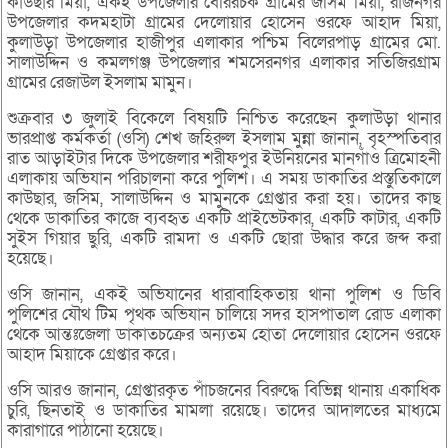
কাউছার মিয়া, একই উপজেলার বেরিরচক গ্রামের জসিম মিয়া, রাজনগর
উপজেলার কদমহাটা গ্রামের দেলোয়ার হোসেন ওরফে আহাদ মিয়া,
কুলাউড়া উপজেলার হাজীপুর এলাকার পশ্চিম বিলেরপাড় গ্রামের মো.
সালাউদ্দিন ও কমলগঞ্জ উপজেলার শমসেরনগর এলাকার সতিজিরগ্রাম
গ্রামের রেজাউল ইসলাম মামুন।
শুক্রবার ৩ জুলাই বিকেলে বিষয়টি নিশ্চিত করেছেন কুলাউড়া থানার
ভারপ্রাপ্ত কর্মকর্তা (ওসি) শেখ জহিরুল ইসলাম মুন্না জানান, বৃহস্পতিবার
রাত আড়াইটার দিকে উপজেলার শরীফপুর ইউনিয়নের মানগাঁও ত্রিমোহনী
এলাকায় অভিযান পরিচালনা করে পুলিশ। এ সময় ডাকাতির প্রস্তুতিকালে
কাউছার, জসিম, সালাউদ্দিন ও মামুনকে গ্রেপ্তার করা হয়। তাদের কাছ
থেকে ডাকাতির কাজে ব্যবহৃত একটি প্রাইভেটকার, একটি কাটার, একটি
সুইস গিয়ার ছুরি, একটি রামদা ও একটি ছোরা উদ্ধার করে জব্দ করা
হয়েছে।
ওসি জানান, একই অভিযানের ধারাবাহিকতায় থানা পুলিশ ও ডিবি
পুলিশের যৌথ টিম পৃথক অভিযান চালিয়ে সদর হাসপাতাল রোড এলাকা
থেকে আন্তঃজেলা ডাকাতচক্রের অন্যতম হোতা দেলোয়ার হোসেন ওরফে
আহাদ মিয়াকে গ্রেপ্তার করে।
ওসি আরও জানান, গ্রেপ্তারকৃত পাঁচজনের বিরুদ্ধে বিভিন্ন থানায় একাধিক
চুরি, ছিনতাই ও ডাকাতির মামলা রয়েছে। তাদের আদালতের মাধ্যমে
কারাগারে পাঠানো হয়েছে।