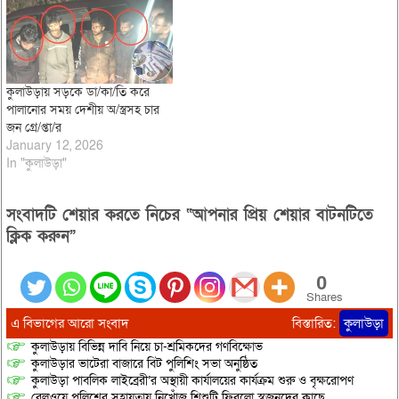
কুলাউড়ায় সড়কে ডা/কা/তি করে
পালানোর সময় দেশীয় অ/স্ত্রসহ চার
জন গ্রে/প্তা/র
January 12, 2026
In "কুলাউড়া"
সংবাদটি শেয়ার করতে নিচের “আপনার প্রিয় শেয়ার বাটনটিতে
ক্লিক করুন”
0
Shares
এ বিভাগের আরো সংবাদ
বিস্তারিত:
কুলাউড়া
কুলাউড়ায় বিভিন্ন দাবি নিয়ে চা-শ্রমিকদের গণবিক্ষোভ
কুলাউড়ার ভাটেরা বাজারে বিট পুলিশিং সভা অনুষ্ঠিত
কুলাউড়া পাবলিক লাইব্রেরী’র অস্থায়ী কার্যালয়ের কার্যক্রম শুরু ও বৃক্ষরোপণ
রেলওয়ে পুলিশের সহায়তায় নিখোঁজ শিশুটি ফিরলো স্বজনদের কাছে