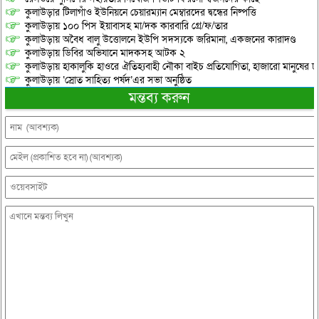
কুলাউড়ার টিলাগাঁও ইউনিয়নে চেয়ারম্যান মেম্বারদের দ্বন্ধের নিষ্পত্তি
কুলাউড়ায় ১০০ পিস ইয়াবাসহ মা/দক কারবারি গ্রে/ফ/তার
কুলাউড়ায় অবৈধ বালু উত্তোলনে ইউপি সদস্যকে জরিমানা, একজনের কারাদণ্ড
কুলাউড়ায় ডিবির অভিযানে মাদকসহ আটক ২
কুলাউড়ায় হাকালুকি হাওরে ঐতিহ্যবাহী নৌকা বাইচ প্রতিযোগিতা, হাজারো মানুষের ঢ
কুলাউড়ায় ‘স্রোত সাহিত্য পর্ষদ’এর সভা অনুষ্ঠিত
মন্তব্য করুন