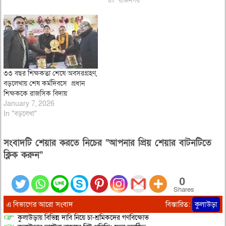
In "রাজনগর"
৩৩ বছর শিক্ষকতা শেষে অবসরগ্রহণ,
বড়লেখায় শেষ কর্মদিবসে প্রধান
শিক্ষককে রাজসিক বিদায়
January 7, 2026
In "বড়লেখা"
সংবাদটি শেয়ার করতে নিচের “আপনার প্রিয় শেয়ার বাটনটিতে
ক্লিক করুন”
0
Shares
এ বিভাগের আরো সংবাদ
বিস্তারিত:
কুলাউড়া
কুলাউড়ায় বিভিন্ন দাবি নিয়ে চা-শ্রমিকদের গণবিক্ষোভ