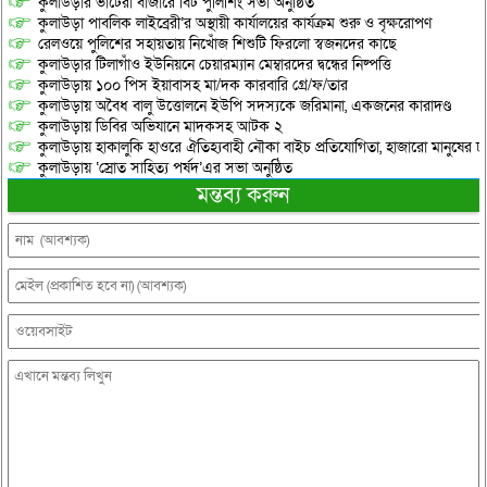
কুলাউড়ার ভাটেরা বাজারে বিট পুলিশিং সভা অনুষ্ঠিত
কুলাউড়া পাবলিক লাইব্রেরী’র অস্থায়ী কার্যালয়ের কার্যক্রম শুরু ও বৃক্ষরোপণ
রেলওয়ে পুলিশের সহায়তায় নিখোঁজ শিশুটি ফিরলো স্বজনদের কাছে
কুলাউড়ার টিলাগাঁও ইউনিয়নে চেয়ারম্যান মেম্বারদের দ্বন্ধের নিষ্পত্তি
কুলাউড়ায় ১০০ পিস ইয়াবাসহ মা/দক কারবারি গ্রে/ফ/তার
কুলাউড়ায় অবৈধ বালু উত্তোলনে ইউপি সদস্যকে জরিমানা, একজনের কারাদণ্ড
কুলাউড়ায় ডিবির অভিযানে মাদকসহ আটক ২
কুলাউড়ায় হাকালুকি হাওরে ঐতিহ্যবাহী নৌকা বাইচ প্রতিযোগিতা, হাজারো মানুষের ঢ
কুলাউড়ায় ‘স্রোত সাহিত্য পর্ষদ’এর সভা অনুষ্ঠিত
মন্তব্য করুন