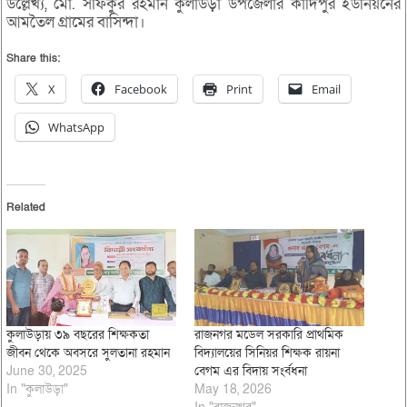
উল্লেখ্য, মো. সফিকুর রহমান কুলাউড়া উপজেলার কাদিপুর ইউনিয়নের
আমতৈল গ্রামের বাসিন্দা।
Share this:
X
Facebook
Print
Email
WhatsApp
Related
কুলাউড়ায় ৩৯ বছরের শিক্ষকতা
রাজনগর মডেল সরকারি প্রাথমিক
জীবন থেকে অবসরে সুলতানা রহমান
বিদ্যালয়ের সিনিয়র শিক্ষক রায়না
June 30, 2025
বেগম এর বিদায় সংর্বধনা
In "কুলাউড়া"
May 18, 2026