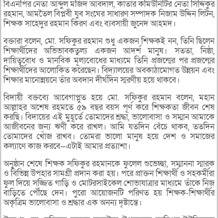
বিএনপির নেতা আব্দুল মজিদ আবদাল, কাতার কমিউনিটির নেতা সিদ্দিকুর
রহমান, আমতৈল বিপ্লবী যুব সংঘের সাধারণ সম্পাদক নিজাম উদ্দিন লিটন,
শিক্ষক সাহেদুর রহমান কিরণ এবং ব্যবসায়ী জুনেদ আহমদ।
বক্তারা বলেন, মো. সফিকুর রহমান শুধু একজন শিক্ষকই নন, তিনি ছিলেন
শিক্ষার্থীদের অভিভাবকতুল্য একজন আদর্শ মানুষ। সততা, নিষ্ঠা,
দায়িত্ববোধ ও মানবিক মূল্যবোধের মাধ্যমে তিনি প্রজন্মের পর প্রজন্মের
শিক্ষার্থীদের আলোকিত করেছেন। বিদ্যালয়ের অবকাঠামোগত উন্নয়ন এবং
শিক্ষার মানোন্নয়নে তাঁর অবদান দীর্ঘদিন স্মরণীয় হয়ে থাকবে।
বিদায়ী বক্তব্যে আবেগাপ্লুত হয়ে মো. সফিকুর রহমান বলেন, মহান
আল্লাহর অশেষ রহমতে ৫৯ বছর বয়স পূর্ণ করে শিক্ষকতা জীবন শেষ
করছি। বিদায়ের এই মুহূর্তে তোমাদের শ্রদ্ধা, ভালোবাসা ও সম্মান আমাকে
আজীবনের জন্য ঋণী করে রাখল। আমি যতদিন বেঁচে থাকব, ততদিন
তোমাদের খোঁজ রাখব। তোমরা ভালো মানুষ হয়ে দেশ ও সমাজের
কল্যাণে কাজ করবে—এটাই আমার প্রত্যাশা।
অনুষ্ঠান শেষে শিক্ষক সফিকুর রহমানকে ফুলেল শুভেচ্ছা, সম্মাননা স্মারক
ও বিভিন্ন উপহার সামগ্রী প্রদান করা হয়। পরে প্রাক্তন শিক্ষার্থী ও সহকর্মীরা
ফুল দিয়ে সজ্জিত গাড়ি ও মোটরসাইকেল শোভাযাত্রার মাধ্যমে তাঁকে নিজ
বাড়িতে পৌঁছে দেন। পুরো আয়োজনটি পরিণত হয় শিক্ষক-শিক্ষার্থীর
অকৃত্রিম ভালোবাসা ও শ্রদ্ধার এক অনন্য দৃষ্টান্তে।