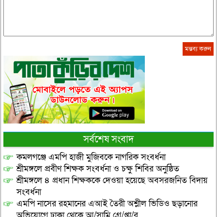
সর্বশেষ সংবাদ
কমলগঞ্জে এমপি হাজী মুজিবকে নাগরিক সংবর্ধনা
শ্রীমঙ্গলে প্রবীণ শিক্ষক সংবর্ধনা ও চক্ষু শিবির অনুষ্ঠিত
শ্রীমঙ্গলে ৪ প্রধান শিক্ষককে দেওয়া হয়েছে অবসরজনিত বিদায়
সংবর্ধনা
এমপি নাসের রহমানের এআই তৈরী অশ্লীল ভিডিও ছড়ানোর
অভিযোগে ঢাকা থেকে আ/সামি গ্রে/প্তা/র