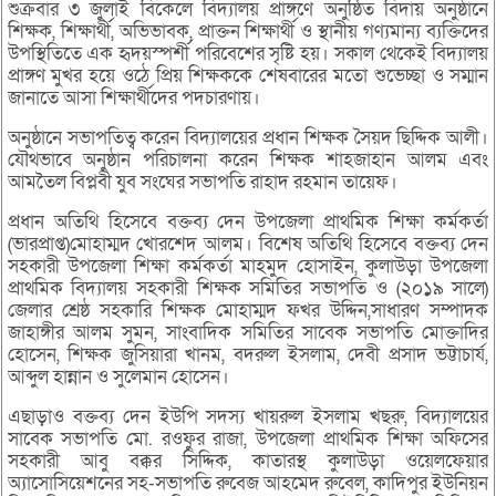
শুক্রবার ৩ জুলাই বিকেলে বিদ্যালয় প্রাঙ্গণে অনুষ্ঠিত বিদায় অনুষ্ঠানে
শিক্ষক, শিক্ষার্থী, অভিভাবক, প্রাক্তন শিক্ষার্থী ও স্থানীয় গণ্যমান্য ব্যক্তিদের
উপস্থিতিতে এক হৃদয়স্পর্শী পরিবেশের সৃষ্টি হয়। সকাল থেকেই বিদ্যালয়
প্রাঙ্গণ মুখর হয়ে ওঠে প্রিয় শিক্ষককে শেষবারের মতো শুভেচ্ছা ও সম্মান
জানাতে আসা শিক্ষার্থীদের পদচারণায়।
অনুষ্ঠানে সভাপতিত্ব করেন বিদ্যালয়ের প্রধান শিক্ষক সৈয়দ ছিদ্দিক আলী।
যৌথভাবে অনুষ্ঠান পরিচালনা করেন শিক্ষক শাহজাহান আলম এবং
আমতৈল বিপ্লবী যুব সংঘের সভাপতি রাহাদ রহমান তায়েফ।
প্রধান অতিথি হিসেবে বক্তব্য দেন উপজেলা প্রাথমিক শিক্ষা কর্মকর্তা
(ভারপ্রাপ্ত)মোহাম্মদ খোরশেদ আলম। বিশেষ অতিথি হিসেবে বক্তব্য দেন
সহকারী উপজেলা শিক্ষা কর্মকর্তা মাহমুদ হোসাইন, কুলাউড়া উপজেলা
প্রাথমিক বিদ্যালয় সহকারী শিক্ষক সমিতির সভাপতি ও (২০১৯ সালে)
জেলার শ্রেষ্ঠ সহকারি শিক্ষক মোহাম্মদ ফখর উদ্দিন,সাধারণ সম্পাদক
জাহাঙ্গীর আলম সুমন, সাংবাদিক সমিতির সাবেক সভাপতি মোক্তাদির
হোসেন, শিক্ষক জুসিয়ারা খানম, বদরুল ইসলাম, দেবী প্রসাদ ভট্টাচার্য,
আব্দুল হান্নান ও সুলেমান হোসেন।
এছাড়াও বক্তব্য দেন ইউপি সদস্য খায়রুল ইসলাম খছরু, বিদ্যালয়ের
সাবেক সভাপতি মো. রওফুর রাজা, উপজেলা প্রাথমিক শিক্ষা অফিসের
সহকারী আবু বক্কর সিদ্দিক, কাতারস্থ কুলাউড়া ওয়েলফেয়ার
অ্যাসোসিয়েশনের সহ-সভাপতি রুবেজ আহমেদ রুবেল, কাদিপুর ইউনিয়ন