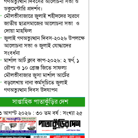
গণঅভ্যুত্থান দিবসের আলোচনা সভা ও
ডকুমেন্টারি প্রদর্শন।
মৌলভীবাজারে জুলাই শহীদদের স্মরণে
জাতীয় ছাত্রসমাজের আলোচনা সভা ও
দোয়া মাহফিল
জুলাই গণঅভ্যুত্থান দিবস-২০২৬ উপলক্ষে
আলোচনা সভা ও জুলাই যোদ্ধাদের
সংবর্ধনা
মার্শাল আর্ট ক্লাব কাপ-২০২৬: ২ স্বর্ণ, ১
রৌপ্য ও ১০ ব্রোঞ্জ জিতে সাফল্য
মৌলভীবাজার জুসা মার্শাল আর্টের
বড়লেখায় নানা কর্মসূচিতে জুলাই
গণঅভ্যুত্থান দিবস উদযাপন
সাপ্তাহিক পাতাকুঁড়ির দেশ
৩ আগস্ট ২০২৬ : ৩০ তম বর্ষ : সংখ্যা ২৫