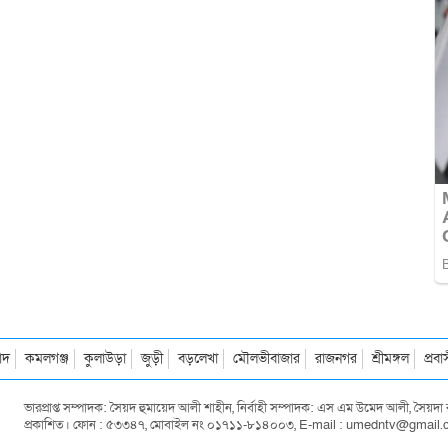
াদ
কমলগঞ্জ
কুলাউড়া
জুড়ী
বড়লেখা
মৌলভীবাজার
রাজনগর
শ্রীমঙ্গল
প্রব
ভারপ্রাপ্ত সম্পাদক: সৈয়দ হুমায়েদ আলী শাহীন, নির্বাহী সম্পাদক: এস এম উমেদ আলী, সৈয়
প্রকাশিত। ফোন : ৫৩৩৪৭, মোবাইল নং ০১৭১১-৮১৪০০৩, E-mail : umedntv@gmail