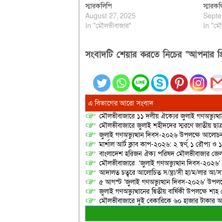
স্মারকলিপি
স্মারকল
August 27, 2025
Septe
In "মৌলভীবাজার"
In "মৌ
সংবাদটি শেয়ার করতে নিচের “আপনার প্র
এ বিভাগের আরো সংবাদ
মৌলভীবাজারে ১১ দলীয় ঐক্যের জুলাই গণঅভ্যুত্থ
মৌলভীবাজারে জুলাই শহীদদের স্মরণে জাতীয় ছ
জুলাই গণঅভ্যুত্থান দিবস-২০২৬ উপলক্ষে আলোচনা
মার্শাল আর্ট ক্লাব কাপ-২০২৬: ২ স্বর্ণ, ১ রৌপ্য ও
বাংলাদেশ হরিজন ঐক্য পরিষদ মৌলভীবাজার জেলা শ
মৌলভীবাজারে ‘জুলাই গণঅভ্যুত্থান দিবস-২০২৬’
আদালত চত্বরে আলোচিত স/ন্ত্রা/সী হা/ম/লার আ/সা
৫ আগস্ট ‘জুলাই গণঅভ্যুত্থান দিবস-২০২৬’ উপলক্
জুলাই গণঅভ্যুত্থানের দ্বিতীয় বার্ষিকী উপলক্ষে 
মৌলভীবাজারে দুই বেকারিকে ৬০ হাজার টাকার অর্