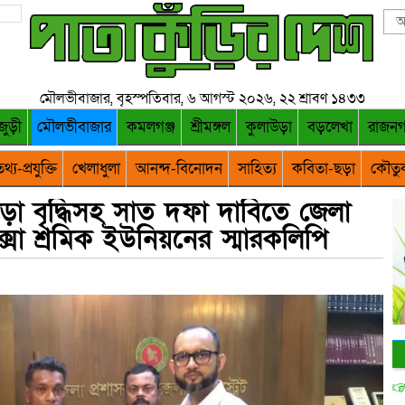
মৌলভীবাজার, বৃহস্পতিবার, ৬ আগস্ট ২০২৬, ২২ শ্রাবণ ১৪৩৩
জুড়ী
মৌলভীবাজার
কমলগঞ্জ
শ্রীমঙ্গল
কুলাউড়া
বড়লেখা
রাজন
থ্য-প্রযুক্তি
খেলাধুলা
আনন্দ-বিনোদন
সাহিত্য
কবিতা-ছড়া
কৌতু
ভাড়া বৃদ্ধিসহ সাত দফা দাবিতে জেলা
ক্সা শ্রমিক ইউনিয়নের স্মারকলিপি