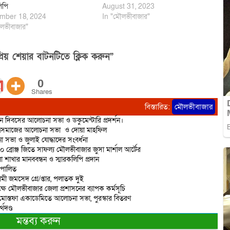
িপি
August 31, 2023
mber 18, 2024
In "মৌলভীবাজার"
লভীবাজার"
িয় শেয়ার বাটনটিতে ক্লিক করুন”
0
Shares
বিস্তারিত:
মৌলভীবাজার
ান দিবসের আলোচনা সভা ও ডকুমেন্টারি প্রদর্শন।
াত্রসমাজের আলোচনা সভা ও দোয়া মাহফিল
 সভা ও জুলাই যোদ্ধাদের সংবর্ধনা
 ১০ ব্রোঞ্জ জিতে সাফল্য মৌলভীবাজার জুসা মার্শাল আর্টের
াখার মানববন্ধন ও স্মারকলিপি প্রদান
 পালিত
মী জমসেদ গ্রে/প্তার, পলাতক দুই
ষে মৌলভীবাজার জেলা প্রশাসনের ব্যাপক কর্মসূচি
শাহ মোস্তফা একাডেমিতে আলোচনা সভা, পুরস্কার বিতরণ
থদণ্ড
মন্তব্য করুন