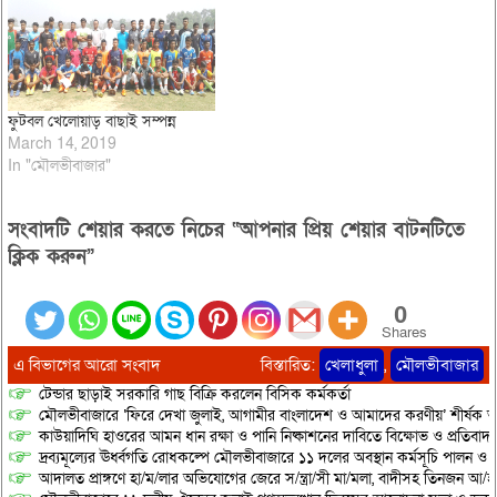
ফুটবল খেলোয়াড় বাছাই সম্পন্ন
March 14, 2019
In "মৌলভীবাজার"
সংবাদটি শেয়ার করতে নিচের “আপনার প্রিয় শেয়ার বাটনটিতে
ক্লিক করুন”
0
Shares
এ বিভাগের আরো সংবাদ
বিস্তারিত:
খেলাধুলা
,
মৌলভীবাজার
টেন্ডার ছাড়াই সরকারি গাছ বিক্রি করলেন বিসিক কর্মকর্তা
মৌলভীবাজারে ‘ফিরে দেখা জুলাই, আগামীর বাংলাদেশ ও আমাদের করণীয়’ শীর্ষক আ
কাউয়াদিঘি হাওরের আমন ধান রক্ষা ও পানি নিষ্কাশনের দাবিতে বিক্ষোভ ও প্রতিবাদ
দ্রব্যমূল্যের ঊর্ধ্বগতি রোধকল্পে মৌলভীবাজারে ১১ দলের অবস্থান কর্মসূচি পালন ও স
আদালত প্রাঙ্গণে হা/ম/লার অভিযোগের জেরে স/ন্ত্রা/সী মা/মলা, বাদীসহ তিনজন আ/হ