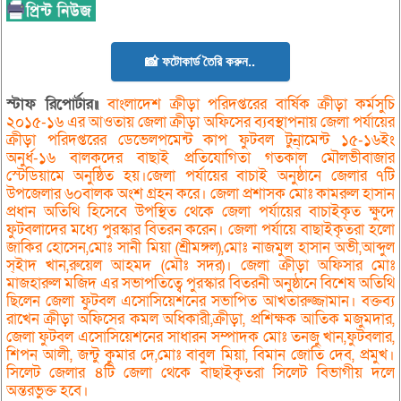
📸 ফটোকার্ড তৈরি করুন..
স্টাফ রিপোর্টার॥
বাংলাদেশ ক্রীড়া পরিদপ্তরের বার্ষিক ক্রীড়া কর্মসুচি
২০১৫-১৬ এর আওতায় জেলা ক্রীড়া অফিসের ব্যবস্থাপনায় জেলা পর্যায়ের
ক্রীড়া পরিদপ্তরের ডেভেলপমেন্ট কাপ ফুটবল টুন্র্ামেন্ট ১৫-১৬ইং
অনুর্ধ-১৬ বালকদের বাছাই প্রতিযোগিতা গতকাল মৌলভীবাজার
স্টেডিয়ামে অনুষ্ঠিত হয়।জেলা পর্যায়ের বাচাই অনুষ্ঠানে জেলার ৭টি
উপজেলার ৬০বালক অংশ গ্রহন করে।
জেলা প্রশাসক মোঃ কামরুল হাসান
প্রধান অতিথি হিসেবে উপস্থিত থেকে জেলা পর্যায়ের বাচাইকৃত ক্ষুদে
ফুটবলাদের মধ্যে পুরস্কার বিতরন করেন। জেলা পর্যায়ে বাছাইকৃতরা হলো
জাকির হোসেন,মোঃ সানী মিয়া (শ্রীমঙ্গল),মোঃ নাজমুল হাসান অভী,আব্দুল
স্ইাদ খান,রুয়েল আহমদ (মৌঃ সদর)। জেলা ক্রীড়া অফিসার মোঃ
মাজহারুল মজিদ এর সভাপতিত্বে পুরস্কার বিতরনী অনুষ্ঠানে বিশেষ অতিথি
ছিলেন জেলা ফুটবল এসোসিয়েশনের সভাপিত আখতারুজ্জামান। বক্তব্য
রাখেন ক্রীড়া অফিসের কমল অধিকারী,ক্রীড়া, প্রশিক্ষক আতিক মজুমদার,
জেলা ফুটবল এসোসিয়েশনের সাধারন সম্পাদক মোঃ তনজু খান,ফুটবলার,
শিপন আলী, জন্টু কুমার দে,মোঃ বাবুল মিয়া, বিমান জোতি দেব, প্রমুখ।
সিলেট জেলার ৪টি জেলা থেকে বাছাইকৃতরা সিলেট বিভাগীয় দলে
অন্তরভুক্ত হবে।