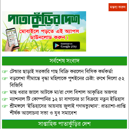
সর্বশেষ সংবাদ
টেন্ডার ছাড়াই সরকারি গাছ বিক্রি করলেন বিসিক কর্মকর্তা
বড়লেখা সীমান্তে বৃদ্ধা মহিলাকে পুশইনের চেষ্টা: রুখে দিলো ৫২
বিজিবি
মাছ ধরার জালে আটকে মা/রা গেল বিশাল আকৃতির অজগর
ন্যাশনাল টি কোম্পানির ১২ চা বাগানের চা বিক্রয়ে নতুন ইতিহাস
শ্রীমঙ্গলে ‘ইতিহাসের আয়নায় জুলাই গণঅভ্যুত্থান’: প্রত্যাশা-প্রাপ্তি
শীর্ষক আলোচনা সভা ও যুব সমাবেশ
সাপ্তাহিক পাতাকুঁড়ির দেশ