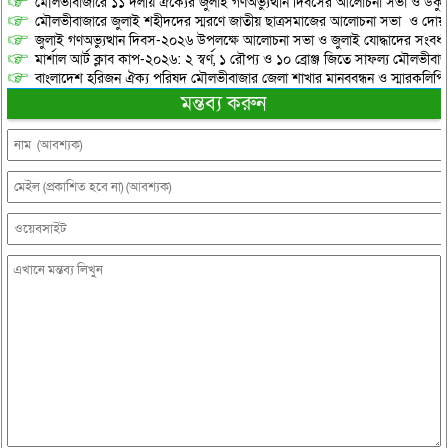
মৌলভীবাজারে ১১ দলীয় ঐক্যের জুলাই গণঅভ্যুত্থান দিবসের আলোচনা সভা ও ডকুমেন্
মৌলভীবাজারে জুলাই শহীদদের স্মরণে জাতীয় ছাত্রসমাজের আলোচনা সভা ও দোয়
জুলাই গণঅভ্যুত্থান দিবস-২০২৬ উপলক্ষে আলোচনা সভা ও জুলাই যোদ্ধাদের সংবর্ধ
মার্শাল আর্ট ক্লাব কাপ-২০২৬: ২ স্বর্ণ, ১ রৌপ্য ও ১০ ব্রোঞ্জ জিতে সাফল্য মৌলভীবাজ
বাংলাদেশ হরিজন ঐক্য পরিষদ মৌলভীবাজার জেলা শাখার মানববন্ধন ও স্মারকলিপি প
মন্তব্য করুন