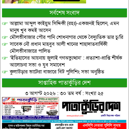
সর্বশেষ সংবাদ
আল্লামা আব্দুল কাইয়ুম সিদ্দিকী (রহঃ)-একজনই ছিলেন, এমন
মানুষ খুব কমই আসেন
মৌলভীবাজার পৌর পানি শোধনাগার থেকে বৈদ্যুতিক তার চু/রি
সাবেক নৌ প্রধান মাহবুব আলী খানের শাহাদাতবার্ষিকী
মৌলভীবাজারে পালিত
‘ইতিহাসের আয়নায় জুলাই গণঅভ্যুত্থান’ : প্রত্যাশা-প্রাপ্তি শীর্ষক
আলোচনা সভা ও যুব সমাবেশ
কুলাউড়ার ভাটেরা বাজারে বিট পুলিশিং সভা অনুষ্ঠিত
সাপ্তাহিক পাতাকুঁড়ির দেশ
৩ আগস্ট ২০২৬ : ৩০ তম বর্ষ : সংখ্যা ২৫