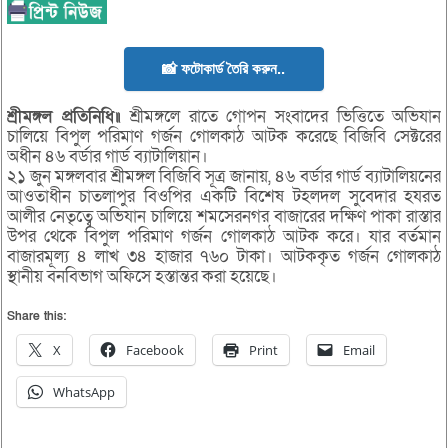
📸 ফটোকার্ড তৈরি করুন..
শ্রীমঙ্গল প্রতিনিধি॥
শ্রীমঙ্গলে রাতে গোপন সংবাদের ভিত্তিতে অভিযান
চালিয়ে বিপুল পরিমাণ গর্জন গোলকাঠ আটক করেছে বিজিবি সেক্টরের
অধীন ৪৬ বর্ডার গার্ড ব্যাটালিয়ান।
২১ জুন মঙ্গলবার শ্রীমঙ্গল বিজিবি সূত্র জানায়, ৪৬ বর্ডার গার্ড ব্যাটালিয়নের
আওতাধীন চাতলাপুর বিওপির একটি বিশেষ টহলদল সুবেদার হযরত
আলীর নেতৃত্বে অভিযান চালিয়ে শমসেরনগর বাজারের দক্ষিণ পাকা রাস্তার
উপর থেকে বিপুল পরিমাণ গর্জন গোলকাঠ আটক করে। যার বর্তমান
বাজারমূল্য ৪ লাখ ৩৪ হাজার ৭৬০ টাকা। আটককৃত গর্জন গোলকাঠ
স্থানীয় বনবিভাগ অফিসে হস্তান্তর করা হয়েছে।
Share this:
X
Facebook
Print
Email
WhatsApp