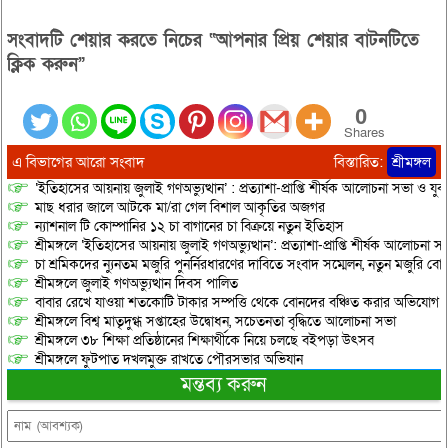
দিলকুশ চা-বাগান নামক স্থানে ০১টি
(পিকআপ মৌলভীবাজার ১১-০২৯৯)
সংবাদটি শেয়ার করতে নিচের “আপনার প্রিয় শেয়ার বাটনটিতে
সহ ৮৪ ঘনফুট গোলকাঠ আটক করে।
যার সিজার মূল্য ১৬,৮৪,০০০/- টাকা
ক্লিক করুন”
এবং জুড়ী…
0
Shares
এ বিভাগের আরো সংবাদ
বিস্তারিত:
শ্রীমঙ্গল
‘ইতিহাসের আয়নায় জুলাই গণঅভ্যুত্থান’ : প্রত্যাশা-প্রাপ্তি শীর্ষক আলোচনা সভা ও যু
মাছ ধরার জালে আটকে মা/রা গেল বিশাল আকৃতির অজগর
ন্যাশনাল টি কোম্পানির ১২ চা বাগানের চা বিক্রয়ে নতুন ইতিহাস
শ্রীমঙ্গলে ‘ইতিহাসের আয়নায় জুলাই গণঅভ্যুত্থান’: প্রত্যাশা-প্রাপ্তি শীর্ষক আলোচনা
চা শ্রমিকদের ন্যুনতম মজুরি পুনর্নিরধারণের দাবিতে সংবাদ সম্মেলন, নতুন মজুরি বো
শ্রীমঙ্গলে জুলাই গণঅভ্যুত্থান দিবস পালিত
বাবার রেখে যাওয়া শতকোটি টাকার সম্পত্তি থেকে বোনদের বঞ্চিত করার অভিযোগ
শ্রীমঙ্গলে বিশ্ব মাতৃদুগ্ধ সপ্তাহের উদ্বোধন, সচেতনতা বৃদ্ধিতে আলোচনা সভা
শ্রীমঙ্গলে ৩৮ শিক্ষা প্রতিষ্ঠানের শিক্ষার্থীকে নিয়ে চলছে বইপড়া উৎসব
শ্রীমঙ্গলে ফুটপাত দখলমুক্ত রাখতে পৌরসভার অভিযান
মন্তব্য করুন