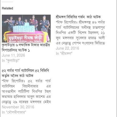
Related
শ্রীমঙ্গল বিজিবির গর্জন কাঠ আটক
স্টাফ রিপোর্টার॥ শ্রীমঙ্গলস্থ ৪৬ বর্ডার
গার্ড ব্যাটালিয়নের অধীনস্থ চাতলাপুর
বিওপির একটি বিশেষ টহলদল, ২১
জুন মঙ্গলবার সুবেদার হযরত আলী
এর নেতৃত্বে গোপন সংবাদের ভিত্তিতে
কুলাউড়ায় ৬ লক্ষাধিক টাকার ভারতীয়
অভিযান চালিয়ে কুলাউড়া উপজেলার
June 22, 2016
সিগারেটসহ আ/টক ১
অর্ন্তগত শমসেরনগর বাজারের দক্ষিনে
In "শ্রীমঙ্গল"
June 11, 2026
পাকা রাস্তার উপর নামক স্থান হতে
In "কুলাউড়া"
গর্জন গোল কাঠ আটক করেছে।
আটককৃত কাঠের সিজার মূল্য
৫২ বর্ডার গার্ড ব্যাটালিয়ন ৫২ বিজিবি
৪,৩৪,৭৬০/- (চার লক্ষ…
কর্তৃক অবৈধ কাঠ আটক
স্টাফ রিপোর্টার॥ ৫২ বর্ডার গার্ড
ব্যাটালিয়ন বিয়ানীবাজার এর
আওতাধীন লাঠিটিলা বিওপির টহল
কমান্ডার হাবিলদার আবুল কাশেম এর
নেতৃত্বে ২৯ নভেম্বর মঙ্গলবার মেইন
পিলার ১৪০০/বি-আরবি হতে ৩
November 30, 2016
কিলোমিটার বাংলাদেশের অভ্যন্তরে
In "মৌলভীবাজার"