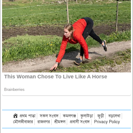
প্রথম পাতা
সকল সংবাদ
কমলগঞ্জ
কুলাউড়া
জুড়ী
বড়লেখা
মৌলভীবাজার
রাজনগর
শ্রীমঙ্গল
প্রবাসী সংবাদ
Privacy Policy