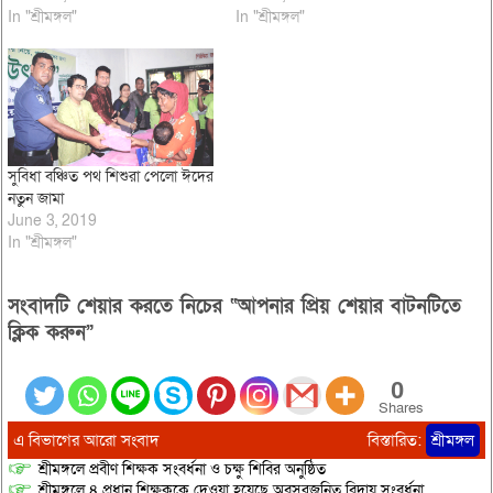
In "শ্রীমঙ্গল"
In "শ্রীমঙ্গল"
সুবিধা বঞ্চিত পথ শিশুরা পেলো ঈদের
নতুন জামা
June 3, 2019
In "শ্রীমঙ্গল"
সংবাদটি শেয়ার করতে নিচের “আপনার প্রিয় শেয়ার বাটনটিতে
ক্লিক করুন”
0
Shares
এ বিভাগের আরো সংবাদ
বিস্তারিত:
শ্রীমঙ্গল
শ্রীমঙ্গলে প্রবীণ শিক্ষক সংবর্ধনা ও চক্ষু শিবির অনুষ্ঠিত
শ্রীমঙ্গলে ৪ প্রধান শিক্ষককে দেওয়া হয়েছে অবসরজনিত বিদায় সংবর্ধনা