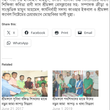
শিক্ষিকা কবিতা রাণী দাস শ্রীমঙ্গল প্রেসক্লাবের সহ- সম্পাদক ক্রীড়া ও
সাংস্কৃতিক মামুুন আহমেদ, কার্যনির্বাহী সদস্য কাওছার ইকবাল ও শ্রীমঙ্গল
ক্যাবল সিষ্টেমের চেয়ারম্যান মোছাব্বির আলী মুন্না।
Share this:
X
Facebook
Print
Email
WhatsApp
Related
শ্রীমঙ্গলে সুবিধা বঞ্চিত শিশুদের মাঝে
শ্রীমঙ্গলে পথশিশুদের মাঝে ঈদের
নতুন জামা-কাপড় বিতরণ
নতুন জামা কাপড় ও খাদ্য বিতরণ
June 21, 2017
June 1, 2019