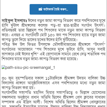
📸 ফটোকার্ড তৈরি করুন..
সাইফুল ইসলাম॥
ঈদের নতুন জামা কাপড় বিতরণ করে পথশিশুদের মূখে
হাঁসি ফুঁটাল শ্রীমঙ্গলের কলেজ পড়–য়া ছাত্র-ছাত্রীর সংগঠন উৎসর্গ।
প্রতিবছরই তারা ছিন্নমূল পথ শিশুদের মাঝে নতুন জামা কাপড় বিতরণ
করে। এবছর এ সংগঠনটি মোট ১৫০ জন পথ শিশুদের হাতে নতুন জামা
কাপড় তুলে দিয়ে তাদের মূখের ঈদের হাঁসি ফুঁিটয়েছে।
পবিত্র ঈদ উল ফিতর উপলক্ষে মৌলভীবাজারের শ্রীমঙ্গলে “উৎসর্গ”
সংগঠনের আয়োজনে “পথ শিশুদের মুখে ফুটবে হাঁসি, আসুন সবাই
ভাগকরে নেই ঈদের খুশি” এই স্লোগানকে সামনে রেখে দেড় শতাধিক পথ
শিশুদের মাঝে নতুন জামা-কাপড় বিতরণ করা হয়েছে।
৩০ জুন বৃহস্পতিবার সকাল ১১টারদিকে শ্রীমঙ্গল উদয়ন বালিকা উচ্চ
বিদ্যালয় প্রাঙ্গণে আনুষ্ঠানিকভাবে এসব পথশিশুদের মধ্যে নতুন জামা
কাপড় বিতরণ করা হয়।
সংগঠনটির সভাপতি মহসিন মিয়ার সভাপতিত্বে ও মিল্লাদ হোসেনের
সঞ্চালনায় অনুষ্ঠানে প্রধান অতিথি ছিলেন শ্রীমঙ্গল প্রেস ক্লাবের সাধারণ
সম্পাদক এম ইদ্রিস আলী। বিশেষ অথিতি ছিলেন শ্রীমঙ্গল প্রেসক্লাবের
সহ- সভাপতি ইসমাইল মাহমুদ, উদয়ন বালিকা উচ্চ বিদ্যালয়ের প্রধান