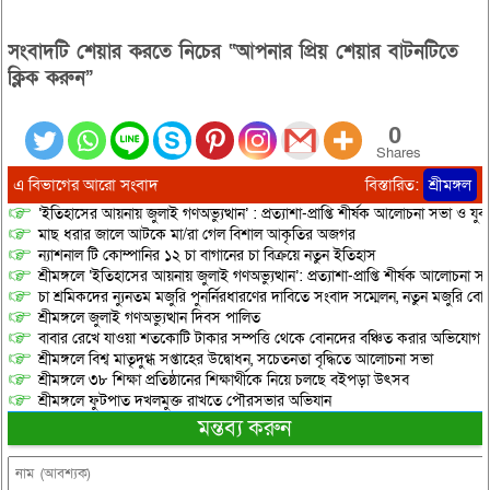
সংবাদটি শেয়ার করতে নিচের “আপনার প্রিয় শেয়ার বাটনটিতে
ক্লিক করুন”
0
Shares
এ বিভাগের আরো সংবাদ
বিস্তারিত:
শ্রীমঙ্গল
‘ইতিহাসের আয়নায় জুলাই গণঅভ্যুত্থান’ : প্রত্যাশা-প্রাপ্তি শীর্ষক আলোচনা সভা ও যু
মাছ ধরার জালে আটকে মা/রা গেল বিশাল আকৃতির অজগর
ন্যাশনাল টি কোম্পানির ১২ চা বাগানের চা বিক্রয়ে নতুন ইতিহাস
শ্রীমঙ্গলে ‘ইতিহাসের আয়নায় জুলাই গণঅভ্যুত্থান’: প্রত্যাশা-প্রাপ্তি শীর্ষক আলোচনা
চা শ্রমিকদের ন্যুনতম মজুরি পুনর্নিরধারণের দাবিতে সংবাদ সম্মেলন, নতুন মজুরি বো
শ্রীমঙ্গলে জুলাই গণঅভ্যুত্থান দিবস পালিত
বাবার রেখে যাওয়া শতকোটি টাকার সম্পত্তি থেকে বোনদের বঞ্চিত করার অভিযোগ
শ্রীমঙ্গলে বিশ্ব মাতৃদুগ্ধ সপ্তাহের উদ্বোধন, সচেতনতা বৃদ্ধিতে আলোচনা সভা
শ্রীমঙ্গলে ৩৮ শিক্ষা প্রতিষ্ঠানের শিক্ষার্থীকে নিয়ে চলছে বইপড়া উৎসব
শ্রীমঙ্গলে ফুটপাত দখলমুক্ত রাখতে পৌরসভার অভিযান
মন্তব্য করুন