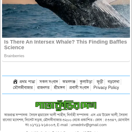
প্রথম পাতা
সকল সংবাদ
কমলগঞ্জ
কুলাউড়া
জুড়ী
বড়লেখা
মৌলভীবাজার
রাজনগর
শ্রীমঙ্গল
প্রবাসী সংবাদ
Privacy Policy
ভারপ্রাপ্ত সম্পাদক: সৈয়দ হুমায়েদ আলী শাহীন, নির্বাহী সম্পাদক: এস এম উমেদ আলী, সৈয়দা
রাবেয়া ম্যানশন, সিলেট সড়ক, মৌলভীবাজার-৩২০০ থেকে প্রকাশিত। ফোন : ৫৩৩৪৭, মোবাইল
নং ০১৭১১-৮১৪০০৩, E-mail : umedntv@gmail.com