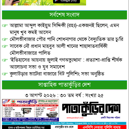
সর্বশেষ সংবাদ
আল্লামা আব্দুল কাইয়ুম সিদ্দিকী (রহঃ)-একজনই ছিলেন, এমন
মানুষ খুব কমই আসেন
মৌলভীবাজার পৌর পানি শোধনাগার থেকে বৈদ্যুতিক তার চু/রি
সাবেক নৌ প্রধান মাহবুব আলী খানের শাহাদাতবার্ষিকী
মৌলভীবাজারে পালিত
‘ইতিহাসের আয়নায় জুলাই গণঅভ্যুত্থান’ : প্রত্যাশা-প্রাপ্তি শীর্ষক
আলোচনা সভা ও যুব সমাবেশ
কুলাউড়ার ভাটেরা বাজারে বিট পুলিশিং সভা অনুষ্ঠিত
সাপ্তাহিক পাতাকুঁড়ির দেশ
৩ আগস্ট ২০২৬ : ৩০ তম বর্ষ : সংখ্যা ২৫