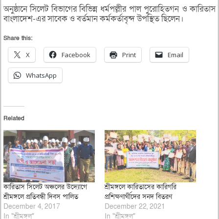
অনুষ্ঠানে সিলেট বিভাগের বিভিন্ন ধর্মপল্লীর পাল পুরোহিতগন ও কারিতাস
বাংলাদেশ-এর সাবেক ও বর্তমান কর্মকর্তাবৃন্দ উপস্থিত ছিলেন।
Share this:
X
Facebook
Print
Email
WhatsApp
Related
কারিতাস সিলেট অঞ্চলের উদ্যোগে
শ্রীমঙ্গলে কারিতাসের কারিগরি
শ্রীমঙ্গলে প্রতিবন্ধী দিবস পালিত
প্রশিক্ষণার্থীদের সনদ বিতরণ
December 4, 2017
December 22, 2021
In "শ্রীমঙ্গল"
In "শ্রীমঙ্গল"