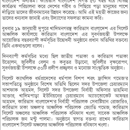
বাংলাদেশ অন্যতম। কারিতাস বাংলাদেশ বিগত ৫০ বছর ধরে বিভিন্ন
কার্যক্রম পরিচালনা করে দেশের গরীব ও পিছিয়ে পড়া মানুষের পাশে
দাঁড়িয়ে তাদের জীবনমানের উন্নয়ন করেছে। আমি এই মহতী কাজের জন্য
তাদের ধন্যবাদ জানাই এবং উদ্যাগের সফলতা কামনা করি।
বুধবার ১৯ জানুয়ারী দুপুরে খাদিমনগরস্থ কারিতাস বাংলাদেশ এর সিলেট
আঞ্চলিক কার্যালয়ে কারিতাস বাংলাদেশ এর সুবর্ণজয়ন্তী উপলক্ষে
আয়োজিত বছরব্যাপী কর্মসূচির উদ্বোধনী অনুষ্ঠানে প্রধান অতিথির বক্তব্যে
তিনি একথাগুলো বলেন।
দিনব্যাপী কর্মসূচির মধ্যে ছিল জাতীয় পতাকা ও কারিতাস পতাকা
উত্তোলন, জুবিলীর বেলুন ও কবুতর উড়ানো, জুবিলীর বৃক্ষরোপণ,
সুবর্ণজয়ন্তী উপলক্ষে ৫০টি প্রদীপ প্রজ্জ্বলন ও মনোজ্ঞ সাংস্কৃতিক অনুষ্ঠান।
সিলেট ক্যাথলিক ধর্মপ্রদেশের ধর্মপাল বিশপ শরৎ ফ্রান্সিস গমেজ’র
সভাপতিত্বে অনুষ্ঠানে বিশেষ অতিথি ছিলেন সদর উপজেলা চেয়ারম্যান
আশফাক আহমদ, সিলেট সদর উপজেলা নির্বাহী অফিসার তাহমিনা
আক্তার, খাদিমপাড়া ইউনিয়নের চেয়ারম্যান অ্যাডভোকেট আফছর
আহমদ, কারিতাস বাংলাদেশ’র নির্বাহী পরিচালক সেবাষ্টিয়ান রোজারিও,
কারিতাস ঢাকা অঞ্চল’র আঞ্চলিক পরিচালক জ্যোতি গমেজ, কারিতাস
সিলেট অঞ্চলের আঞ্চলিক পরিচালক বনিফাস খংলা, সাবেক আঞ্চলিক
পরিচালক জন মন্টু পালমা। অনুষ্ঠানে স্বাগত বক্তব্য রাখেন কারিতাস
বাংলাদেশ সিলেট অঞ্চলের আঞ্চলিক পরিচালক বনিফাস খংলা।