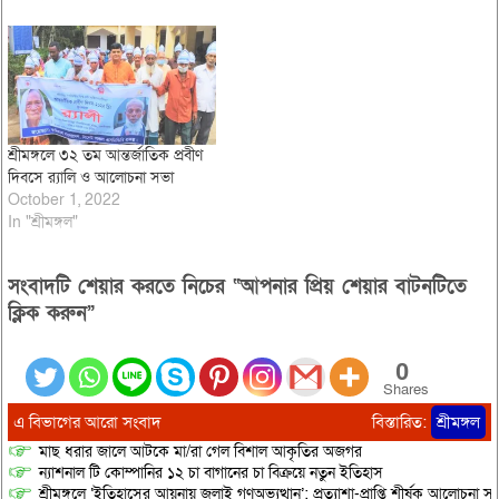
শ্রীমঙ্গলে ৩২ তম আন্তর্জাতিক প্রবীণ
দিবসে র‌্যালি ও আলোচনা সভা
October 1, 2022
In "শ্রীমঙ্গল"
সংবাদটি শেয়ার করতে নিচের “আপনার প্রিয় শেয়ার বাটনটিতে
ক্লিক করুন”
0
Shares
এ বিভাগের আরো সংবাদ
বিস্তারিত:
শ্রীমঙ্গল
মাছ ধরার জালে আটকে মা/রা গেল বিশাল আকৃতির অজগর
ন্যাশনাল টি কোম্পানির ১২ চা বাগানের চা বিক্রয়ে নতুন ইতিহাস
শ্রীমঙ্গলে ‘ইতিহাসের আয়নায় জুলাই গণঅভ্যুত্থান’: প্রত্যাশা-প্রাপ্তি শীর্ষক আলোচনা