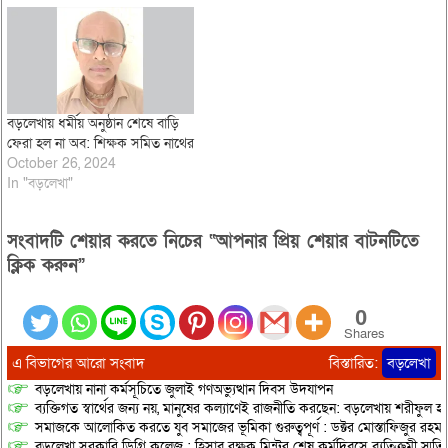
মোটরসাইকেল যোগে তিনি বাড়ি
ফিরছিলেন। কিন্তু, এর আগেই ঘাতক
পিকআপ কেড়ে নিল তার প্রাণ।…
বড়লেখায় ধর্মীয় অনুষ্ঠান শেষে বাড়ি
ফেরা হল না অব: শিক্ষক সমিত নাথের
October 26, 2024
In "বড়লেখা"
সংবাদটি শেয়ার করতে নিচের “আপনার প্রিয় শেয়ার বাটনটিতে
ক্লিক করুন”
0
Shares
এ বিভাগের আরো সংবাদ
বিস্তারিত:
বড়লেখা
বড়লেখায় নানা কর্মসূচিতে জুলাই গণঅভ্যুত্থান দিবস উদযাপন
ব্যক্তিগত স্বার্থের জন্য নয়, মানুষের কল্যাণেই রাজনীতি করছেন: বড়লেখায় শরীফুল হ
সমাজকে আলোকিত করতে যুব সমাজের ভূমিকা গুরুত্বপূর্ণ : ডক্টর মোস্তাফিজুর রহম
বড়লেখা সরকারি ডিগ্রি কলেজ : হিসাব রক্ষক মিন্টুর শেষ কর্মদিবসে ব্যতিক্রমী স্মৃ