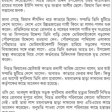
রওয়ানা দিয়েছিলেন। নিহত জিয়াব উদ্দিন উপজেলার উত্তর কাঠালতলী
গ্রামের সাবেক ইউপি সদস্য মৃত আপ্তাব আলীর ছেলে। জিয়াব তিন কন্যা
সন্তানের জনক।
জানা গেছে, জিয়াব দীর্ঘদিন ধরে কাতারে ছিলেন। সম্প্রতি তিনি ছুটিতে
দেশে আসেন। দেশে এসে উন্নতজাতের গাভী কিনে তা লালন-পালন শুরু
করেন। প্রতিদিনের মতো রোববার ৩ নভেম্বর সকালে গাভীর দুধ সংগ্রহের
পর তা বিপণনের উদ্দেশ্য তিনি বাড়ি থেকে মোটরসাইকেলে বড়লেখা
পৌরশহরের উদ্দেশ্যে রওয়ানা দেন। পৌরশহরের পাখিয়ালা এলাকায়
পৌঁছামাত্র তার মোটরসাইকেলটি নিয়ন্ত্রণ হারিয়ে সড়কের পাশের
বিভাজকের সঙ্গে ধাক্কা লাগে। এতে তিনি গুরুতর আহত হন। উপজেলা
স্বাস্থ্য কমপ্লেক্সে নিয়ে গেলে কর্তব্যরত চিকিৎসক জিয়াবকে মৃত ঘোষণা
করেন।
নিহত জিয়াবের ছোটভাই কাতার প্রবাসী আরিফ হোসেন বলেন, তার ভাই
সম্প্রতি ছুটিতে দেশে আসেন। আবারও কাতারে ফেরার কথা ছিল। কিন্তু
এর আগেই দুর্ঘটনায় তিনি প্রাণ হারালেন। ময়নাতদন্ত ছাড়া দাফনের জন্য
কর্তৃপক্ষের কাছে আবেদন করা হয়েছে।
ওসি মো. আবদুল কাইয়ূম সড়ক দুর্ঘটনায় প্রবাসীর মৃত্যুর বিষয়টি নিশ্চিত
করে রোববার দুপুরে বলেন, নিহত প্রবাসীর পরিবারের কোনো অভিযোগ
নেই। তাই তারা লাশ ময়নাতদন্ত ছাড়া দাফনের জন্য এডিএমের কাছে
আবেদন করেছেন। অনুমতি পাওয়া গেলে লাশ পরিবারের কাছে হস্তান্তর