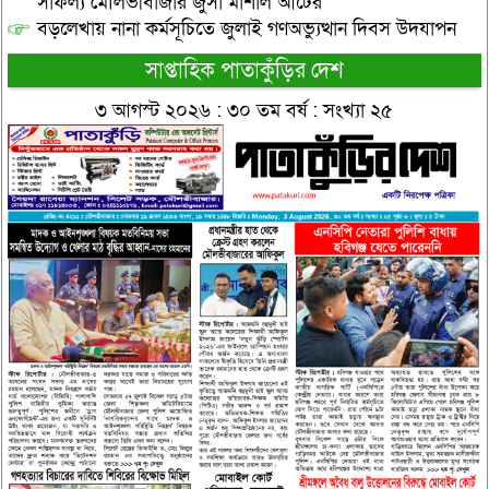
সাফল্য মৌলভীবাজার জুসা মার্শাল আর্টের
বড়লেখায় নানা কর্মসূচিতে জুলাই গণঅভ্যুত্থান দিবস উদযাপন
সাপ্তাহিক পাতাকুঁড়ির দেশ
৩ আগস্ট ২০২৬ : ৩০ তম বর্ষ : সংখ্যা ২৫