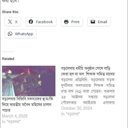
করা হবে।
Share this:
X
Facebook
Print
Email
WhatsApp
Related
বড়লেখায় ধর্মীয় অনুষ্ঠান শেষে বাড়ি
ফেরা হল না অব: শিক্ষক সমিত নাথের
বড়লেখা প্রতিনিধি: বড়লেখায় সড়ক
দুর্ঘটনায় অবসরপ্রাপ্ত শিক্ষক সমিত
চন্দ্র নাথ (৬১) মারা গেছেন। শুক্রবার
২৫ অক্টোবর সন্ধ্যায় বড়লেখা
বড়লেখায় বিজিবি সদস্যদের হু/ম/কি
পৌরসভার বরাইগ্রাম এলাকায়
দিয়ে ভারতীয় অবৈধ মহিষের চালান
সওজের চান্দগ্রাম-মৌলভীবাজার
October 30, 2024
পাচার
আঞ্চলিক মহাসড়কে এই দুর্ঘটনাটি
In "বড়লেখা"
March 4, 2026
ঘটে। বড়লেখা পৌরসভার বারইগ্রাম
In "বড়লেখা"
এলাকায় একটি ধর্মীয় অনুষ্ঠান শেষে