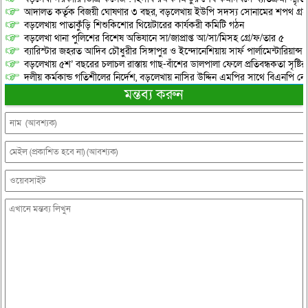
আদালত কর্তৃক বিজয়ী ঘোষণার ৩ বছর, বড়লেখায় ইউপি সদস্য সোনামের শপথ গ্র
বড়লেখায় পাতাকুঁড়ি শিশুকিশোর থিয়েটারের কার্যকরী কমিটি গঠন
বড়লেখা থানা পুলিশের বিশেষ অভিযানে সা/জাপ্রাপ্ত আ/সা/মিসহ গ্রে/ফ/তার ৫
ব্যারিস্টার জহরত আদিব চৌধুরীর সিঙ্গাপুর ও ইন্দোনেশিয়ায় সার্ফ পার্লামেন্টারিয়ান্স স্
বড়লেখায় ৫শ’ বছরের চলাচল রাস্তায় গাছ-বাঁশের ডালপালা ফেলে প্রতিবন্ধকতা সৃষ্ট
দলীয় কর্মকান্ড গতিশীলের নির্দেশ, বড়লেখায় নাসির উদ্দিন এমপির সাথে বিএনপি নেত
মন্তব্য করুন