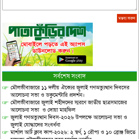
সর্বশেষ সংবাদ
মৌলভীবাজারে ১১ দলীয় ঐক্যের জুলাই গণঅভ্যুত্থান দিবসের
আলোচনা সভা ও ডকুমেন্টারি প্রদর্শন।
মৌলভীবাজারে জুলাই শহীদদের স্মরণে জাতীয় ছাত্রসমাজের
আলোচনা সভা ও দোয়া মাহফিল
জুলাই গণঅভ্যুত্থান দিবস-২০২৬ উপলক্ষে আলোচনা সভা ও
জুলাই যোদ্ধাদের সংবর্ধনা
মার্শাল আর্ট ক্লাব কাপ-২০২৬: ২ স্বর্ণ, ১ রৌপ্য ও ১০ ব্রোঞ্জ জিতে