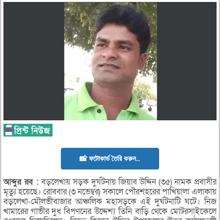
📸 ফটোকার্ড তৈরি করুন..
আব্দুর
রব :
বড়লেখায় সড়ক দুর্ঘটনায় জিয়াব উদ্দিন (৩৫) নামক প্রবাসীর
মৃত্যু হয়েছে। রোববার (৩ নভেম্বর) সকালে পৌরশহরের পাখিয়ালা এলাকায়
বড়লেখা-মৌলভীবাজার আঞ্চলিক মহাসড়কে এই দুর্ঘটনাটি ঘটে। নিজ
খামারের গাভীর দুধ বিপণনের উদ্দেশ্য তিনি বাড়ি থেকে মোটরসাইকেলে