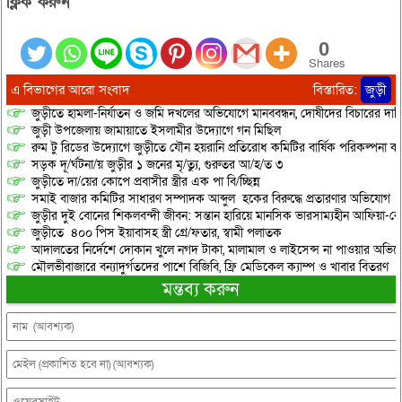
ক্লিক করুন”
0
Shares
এ বিভাগের আরো সংবাদ
বিস্তারিত:
জুড়ী
জুড়ীতে হামলা-নির্যাতন ও জমি দখলের অভিযোগে মানববন্ধন, দোষীদের বিচারের দাব
জুড়ী উপজেলায় জামায়াতে ইসলামীর উদ্যোগে গন মিছিল
রুম টু রিডের উদ্যোগে জুড়ীতে যৌন হয়রানি প্রতিরোধ কমিটির বার্ষিক পরিকল্পনা কর
সড়ক দূ/র্ঘটনা/য় জুড়ীর ১ জনের মৃ/ত্যু, গুরুতর আ/হ/ত ৩
জুড়ীতে দা/য়ের কোপে প্রবাসীর স্ত্রীর এক পা বি/চ্ছিন্ন
সমাই বাজার কমিটির সাধারণ সম্পাদক আব্দুল হকের বিরুদ্ধে প্রতারণার অভিযোগ
জুড়ীর দুই বোনের শিকলবন্দী জীবন: সন্তান হারিয়ে মানসিক ভারসাম্যহীন আফিয়া-র
জুড়ীতে ৪০০ পিস ইয়াবাসহ স্ত্রী গ্রে/ফতার, স্বামী পলাতক
আদালতের নির্দেশে দোকান খুলে নগদ টাকা, মালামাল ও লাইসেন্স না পাওয়ার অভিযোগ, 
মৌলভীবাজারে বন্যাদুর্গতদের পাশে বিজিবি, ফ্রি মেডিকেল ক্যাম্প ও খাবার বিতরণ
মন্তব্য করুন