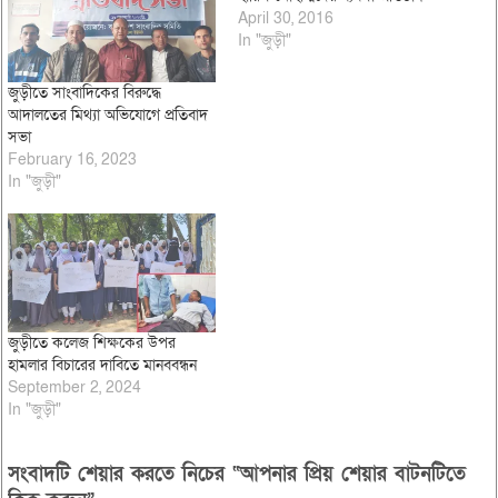
April 30, 2016
In "জুড়ী"
জুড়ীতে সাংবাদিকের বিরুদ্ধে
আদালতের মিথ্যা অভিযোগে প্রতিবাদ
সভা
February 16, 2023
In "জুড়ী"
জুড়ীতে কলেজ শিক্ষকের উপর
হামলার বিচারের দাবিতে মানববন্ধন
September 2, 2024
In "জুড়ী"
সংবাদটি শেয়ার করতে নিচের “আপনার প্রিয় শেয়ার বাটনটিতে