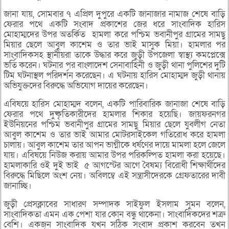
জানা যায়, সোমবার ৭ এপ্রিল দুপুরে একটি জানাজার নামাজ শেষে বাড়ি
ফেরার পথে একটি সংবাদ প্রকাশের জের ধরে সাংবাদিক হারিস
মোহাম্মদের উপর অতর্কিত হামলা করে পশ্চিম ভবানীপুর গ্রামের সামছু
মিয়ার ছেলে আবুল কাশেম ও তার ভাই মাসুক মিয়া। হামলার পর
সাংবাদিকসহ স্থানীয়রা তাকে উদ্ধার করে জুড়ী উপজেলা স্বাস্থ্য কমপ্লেক্সে
ভর্তি করেন। ঘটনার পর বাংলাদেশ সেনাবাহিনী ও জুড়ী থানা পুলিশের দুটি
টিম ঘটনাস্থল পরিদর্শন করেছেন। এ ঘটনায় হারিস মোহাম্মদ জুড়ী থানায়
অভিযুক্তদের বিরুদ্ধে অভিযোগ দায়ের করেছেন।
এবিষয়ে হারিস মোহাম্মদ বলেন, একটি পারিবারিক জানাজা শেষে বাড়ি
ফেরার পথে দুষ্কৃতিকারীদের হামলার শিকার হয়েছি। জায়ফরনগর
ইউনিয়নের পশ্চিম ভবানীপুর গ্রামের সামছু মিয়ার ছেলে যুবলীগ নেতা
আবুল কাশেম ও তার ভাই আমার মোটরসাইকেল গতিরোধ করে হামলা
চালায়। আবুল কাশেম তার আপন ভাগ্নীকে ধর্ষণের দায়ে মামলা হলে জেলে
যায়। এবিষয়ে নিউজ করায় আমার উপর পরিকল্পিত হামলা করা হয়েছে।
হামলাকারি ওই দুই ভাই ৫ আগস্টের আগে বৈষম্য বিরোধী শিক্ষার্থীদের
বিরুদ্ধে মিছিলে অংশ নেয়। অবিলম্বে এই সন্ত্রাসীদেরকে গ্রেফতারের দাবী
জানাচ্ছি।
জুড়ী প্রেসক্লাবের সাধারণ সম্পাদক সাইফুল ইসলাম সুমন বলেন,
সাংবাদিকতা এমন এক পেশা যার কোন বন্ধু থাকেনা। সাংবাদিকদের শত্রু
বেশি। একজন সাংবাদিক যখন সঠিক সংবাদ প্রকাশ করবেন তখন