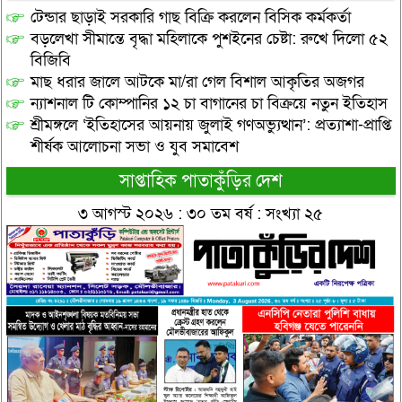
টেন্ডার ছাড়াই সরকারি গাছ বিক্রি করলেন বিসিক কর্মকর্তা
বড়লেখা সীমান্তে বৃদ্ধা মহিলাকে পুশইনের চেষ্টা: রুখে দিলো ৫২
বিজিবি
মাছ ধরার জালে আটকে মা/রা গেল বিশাল আকৃতির অজগর
ন্যাশনাল টি কোম্পানির ১২ চা বাগানের চা বিক্রয়ে নতুন ইতিহাস
শ্রীমঙ্গলে ‘ইতিহাসের আয়নায় জুলাই গণঅভ্যুত্থান’: প্রত্যাশা-প্রাপ্তি
শীর্ষক আলোচনা সভা ও যুব সমাবেশ
সাপ্তাহিক পাতাকুঁড়ির দেশ
৩ আগস্ট ২০২৬ : ৩০ তম বর্ষ : সংখ্যা ২৫