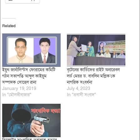
Related
ইয়ুথ জার্নালিস্টস ফোরামের কমিটি
বৃটেনের কার্ডিফের রাইট অনারেবল
গঠন সভাপতি আব্দুল কাইয়ুম
লর্ড মেয়র ড. বাবলিন মল্লিক’কে
সম্পাদক সোহেল রানা
নাগরিক সংবর্ধনা
January 19, 2019
July 4, 2023
In "মৌলভীবাজার"
In "প্রবাসী সংবাদ"