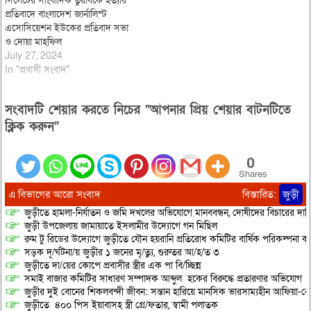
সিলেটের সাংবাদিক তুরাবকে হত্যার
প্রতিবাদে বাংলাদেশ জার্নালিস্ট
এসোসিয়েশন ইউকের প্রতিবাদ সভা
ও দোয়া মাহফিল
July 27, 2024
In "প্রবাসী সংবাদ"
সংবাদটি শেয়ার করতে নিচের “আপনার প্রিয় শেয়ার বাটনটিতে
ক্লিক করুন”
0
Shares
এ বিভাগের আরো সংবাদ
বিস্তারিত:
জুড়ী
জুড়ীতে হামলা-নির্যাতন ও জমি দখলের অভিযোগে মানববন্ধন, দোষীদের বিচারের দাব
জুড়ী উপজেলায় জামায়াতে ইসলামীর উদ্যোগে গন মিছিল
রুম টু রিডের উদ্যোগে জুড়ীতে যৌন হয়রানি প্রতিরোধ কমিটির বার্ষিক পরিকল্পনা কর
সড়ক দূ/র্ঘটনা/য় জুড়ীর ১ জনের মৃ/ত্যু, গুরুতর আ/হ/ত ৩
জুড়ীতে দা/য়ের কোপে প্রবাসীর স্ত্রীর এক পা বি/চ্ছিন্ন
সমাই বাজার কমিটির সাধারণ সম্পাদক আব্দুল হকের বিরুদ্ধে প্রতারণার অভিযোগ
জুড়ীর দুই বোনের শিকলবন্দী জীবন: সন্তান হারিয়ে মানসিক ভারসাম্যহীন আফিয়া-র
জুড়ীতে ৪০০ পিস ইয়াবাসহ স্ত্রী গ্রে/ফতার, স্বামী পলাতক