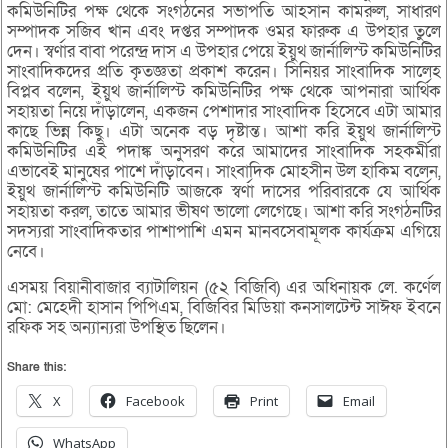
কমিউনিটির পক্ষ থেকে সংগঠনের সভাপতি আহসান কামরুল, সাধারণ
সম্পাদক সজিব খান এবং দপ্তর সম্পাদক ওমর ফারুক এ উপহার তুলে
দেন। স্বর্ণার বাবা পরেন্দ্র দাস এ উপহার পেয়ে ইয়ুথ জার্নালিস্ট কমিউনিটির
সাংবাদিকদের প্রতি কৃতজ্ঞতা প্রকাশ করেন। সিনিয়র সাংবাদিক সালেহ
বিপ্লব বলেন, ইয়ুথ জার্নালিস্ট কমিউনিটির পক্ষ থেকে আপনারা আর্থিক
সহায়তা নিয়ে দাঁড়ালেন, একজন পেশাদার সাংবাদিক হিসেবে এটা আমার
কাছে ভিন্ন কিছু। এটা অনেক বড় দৃষ্টান্ত। আশা করি ইয়ুথ জার্নালিস্ট
কমিউনিটির এই পদাঙ্ক অনুসরণ করে আমাদের সাংবাদিক সহকর্মীরা
এভাবেই মানুষের পাশে দাঁড়াবেন। সাংবাদিক মোহসীন উল হাকিম বলেন,
ইয়ুথ জার্নালিস্ট কমিউনিটি আজকে স্বর্ণা দাসের পরিবারকে যে আর্থিক
সহায়তা করল, তাতে আমার ভীষণ ভালো লেগেছে। আশা করি সংগঠনটির
সদস্যরা সাংবাদিকতার পাশাপাশি এমন মানবসেবামূলক কার্যক্রম এগিয়ে
নেবে।
এসময় বিয়ানীবাজার ব্যাটালিয়ন (৫২ বিজিবি) এর অধিনায়ক লে. কর্ণেল
মো: মেহেদী হাসান পিপিএম, বিজিবির মিডিয়া কনসালটেন্ট সাঈফ ইবনে
রফিক সহ অন্যান্যরা উপস্থিত ছিলেন।
Share this:
X
Facebook
Print
Email
WhatsApp