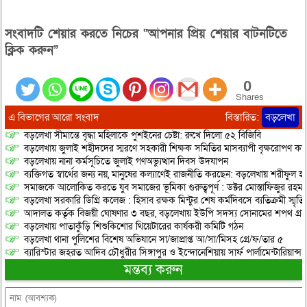
সংবাদটি শেয়ার করতে নিচের “আপনার প্রিয় শেয়ার বাটনটিতে
ক্লিক করুন”
0
Shares
এ বিভাগের আরো সংবাদ
বিস্তারিত:
বড়লেখা
বড়লেখা সীমান্তে বৃদ্ধা মহিলাকে পুশইনের চেষ্টা: রুখে দিলো ৫২ বিজিবি
বড়লেখায় জুলাই শহীদদের স্মরণে সহকারী শিক্ষক সমিতির মাসব্যাপী বৃক্ষরোপণ কর্ম
বড়লেখায় নানা কর্মসূচিতে জুলাই গণঅভ্যুত্থান দিবস উদযাপন
ব্যক্তিগত স্বার্থের জন্য নয়, মানুষের কল্যাণেই রাজনীতি করছেন: বড়লেখায় শরীফুল হ
সমাজকে আলোকিত করতে যুব সমাজের ভূমিকা গুরুত্বপূর্ণ : ডক্টর মোস্তাফিজুর রহম
বড়লেখা সরকারি ডিগ্রি কলেজ : হিসাব রক্ষক মিন্টুর শেষ কর্মদিবসে ব্যতিক্রমী স্মৃ
আদালত কর্তৃক বিজয়ী ঘোষণার ৩ বছর, বড়লেখায় ইউপি সদস্য সোনামের শপথ গ্র
বড়লেখায় পাতাকুঁড়ি শিশুকিশোর থিয়েটারের কার্যকরী কমিটি গঠন
বড়লেখা থানা পুলিশের বিশেষ অভিযানে সা/জাপ্রাপ্ত আ/সা/মিসহ গ্রে/ফ/তার ৫
ব্যারিস্টার জহরত আদিব চৌধুরীর সিঙ্গাপুর ও ইন্দোনেশিয়ায় সার্ফ পার্লামেন্টারিয়ান্স স্
মন্তব্য করুন