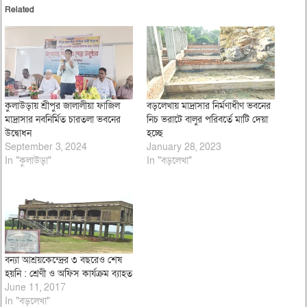
Related
কুলাউড়ায় শ্রীপুর জালালীয়া ফাজিল
বড়লেখায় মাদ্রাসার নির্মণাধীণ ভবনের
মাদ্রাসার নবনির্মিত চারতলা ভবনের
নিচ ভরাটে বালুর পরিবর্তে মাটি দেয়া
উদ্বোধন
হচ্ছে
September 3, 2024
January 28, 2023
In "কুলাউড়া"
In "বড়লেখা"
বন্যা আশ্রয়কেন্দ্রের ৩ বছরেও শেষ
হয়নি : শ্রেণী ও অফিস কার্যক্রম ব্যাহত
June 11, 2017
In "বড়লেখা"