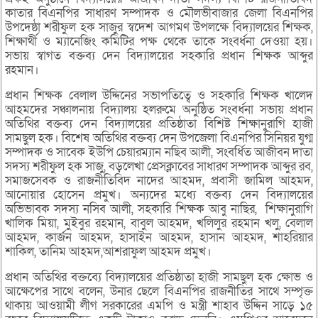
কাতার বিএনপির সাধারণ সম্পাদক ও মৌলভীবাজার জেলা বিএনপির
উপদেষ্ঠা শরীফুল হক সাজুর স্বদেশ আগমণ উপলক্ষে বিদ্যালয়ের শিক্ষক,
শিক্ষার্থী ও ম্যানেজিং কমিটির পক্ষ থেকে তাকে সংবর্ধনা দেওয়া হয়।
সভায় স্বাগত বক্তব্য দেন বিদ্যালয়ের সহকারি প্রধান শিক্ষক আব্দুর
রহমান।
প্রধান শিক্ষক বেলাল উদ্দিনের সভাপতিত্বে ও সহকারি শিক্ষক খালেদ
আহমদের সঞ্চালনায় বিদ্যালয় হলরুমে অনুষ্ঠিত সংবর্ধনা সভায় প্রধান
অতিথির বক্তব্য দেন বিদ্যালয়ের প্রতিষ্ঠাতা বিশিষ্ট শিক্ষানুরাগি হাজী
সামছুল হক। বিশেষ অতিথির বক্তব্য দেন উপজেলা বিএনপির সিনিয়র যুগ্ম
সম্পাদক ও সাবেক ইউপি চেয়ারম্যান নছিব আলী, সংবর্ধিত আজীবন দাতা
সদস্য শরীফুল হক সাজু, বড়লেখা প্রেসক্লাবের সাধারণ সম্পাদক আব্দুর রব,
সমাজসেবক ও রাজনীতিবিদ নাদের আহমদ, প্রবাসী জামিল আহমদ,
আনোয়ার হোসেন প্রমুখ। অন্যদের মধ্যে বক্তব্য দেন বিদ্যালয়ের
অভিভাবক সদস্য নসিব আলী, সহকারি শিক্ষক আবু নাছির, শিক্ষানুরাগি
খালিক মিয়া, মুইবুর রহমান, বাবুল আহমদ, খলিলুর রহমান খলু, বেলাল
আহমদ, কার্জন আহমদ, হাসাইন আহমদ, হাসান আহমদ, শাহরিয়ার
শাকিল, তানিম আহমদ,আশরাফুল আহমদ প্রমুখ।
প্রধান অতিথির বক্তব্যে বিদ্যালয়ের প্রতিষ্ঠাতা হাজী সামছুল হক ক্ষোভ ও
আক্ষেপের সাথে বলেন, উনার ছেলে বিএনপির রাজনীতির সাথে সম্পৃক্ত
থাকায় আওয়ামী লীগ সরকারের এমপি ও মন্ত্রী শাহাব উদ্দিন সাড়ে ১৫