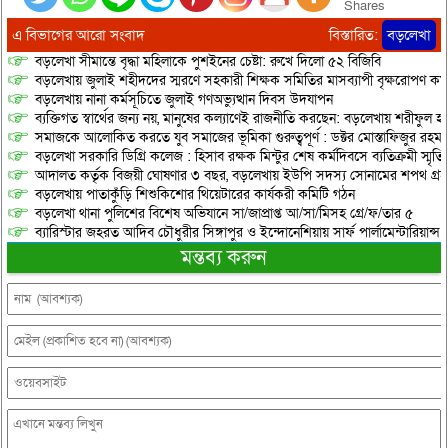
Shares
এ বিভাগের আরো সংবাদ
বিস্তারিত:
বড়লেখা
বড়লেখা সীমান্তে বৃদ্ধা মহিলাকে পুশইনের চেষ্টা: রুখে দিলো ৫২ বিজিবি
বড়লেখায় জুলাই শহীদদের স্মরণে সহকারী শিক্ষক সমিতির মাসব্যাপী বৃক্ষরোপণ কর্ম
বড়লেখায় নানা কর্মসূচিতে জুলাই গণঅভ্যুত্থান দিবস উদযাপন
ব্যক্তিগত স্বার্থের জন্য নয়, মানুষের কল্যাণেই রাজনীতি করছেন: বড়লেখায় শরীফুল হ
সমাজকে আলোকিত করতে যুব সমাজের ভূমিকা গুরুত্বপূর্ণ : ডক্টর মোস্তাফিজুর রহম
বড়লেখা সরকারি ডিগ্রি কলেজ : হিসাব রক্ষক মিন্টুর শেষ কর্মদিবসে ব্যতিক্রমী স্মৃ
আদালত কর্তৃক বিজয়ী ঘোষণার ৩ বছর, বড়লেখায় ইউপি সদস্য সোনামের শপথ গ্র
বড়লেখায় পাতাকুঁড়ি শিশুকিশোর থিয়েটারের কার্যকরী কমিটি গঠন
বড়লেখা থানা পুলিশের বিশেষ অভিযানে সা/জাপ্রাপ্ত আ/সা/মিসহ গ্রে/ফ/তার ৫
ব্যারিস্টার জহরত আদিব চৌধুরীর সিঙ্গাপুর ও ইন্দোনেশিয়ায় সার্ফ পার্লামেন্টারিয়ান্স স্
মন্তব্য করুন