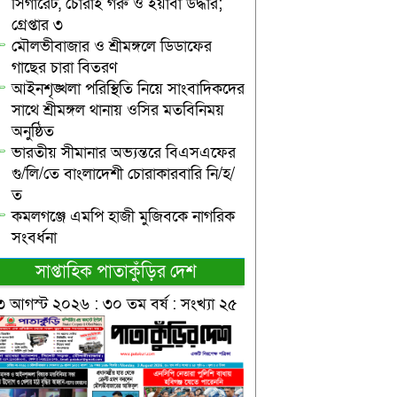
সিগারেট, চোরাই গরু ও ইয়াবা উদ্ধার;
গ্রেপ্তার ৩
মৌলভীবাজার ও শ্রীমঙ্গলে ডিডাফের
গাছের চারা বিতরণ
আইনশৃঙ্খলা পরিস্থিতি নিয়ে সাংবাদিকদের
সাথে শ্রীমঙ্গল থানায় ওসির মতবিনিময়
অনুষ্ঠিত
ভারতীয় সীমানার অভ্যন্তরে বিএসএফের
গু/লি/তে বাংলাদেশী চোরাকারবারি নি/হ/
ত
কমলগঞ্জে এমপি হাজী মুজিবকে নাগরিক
সংবর্ধনা
সাপ্তাহিক পাতাকুঁড়ির দেশ
৩ আগস্ট ২০২৬ : ৩০ তম বর্ষ : সংখ্যা ২৫