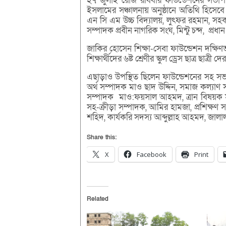
২৭ জুলাই রোজ রবিবার ফাউন্ডেশনের সভাপত
ইসলামের সঞ্চালনায় অনুষ্ঠানে অতিথি হিসেবে 
এন সি এম উচ্চ বিদ্যালয়, লুৎফর রহমান, সহকার
সম্পাদক প্রবীন নাগরিক সংঘ, মিন্টু চন্দ, প্রধা
জাকির হোসেন শিক্ষা-সেবা ফাউন্ডেশন দক্ষিণভ
শিক্ষার্থীদের ৬ষ্ট শ্রেণীর স্কুল ড্রেস ছাত্র ছাত্র
এছাড়াও উপস্থিত ছিলেন ফাউন্ডেশনের সহ সভা
অর্থ সম্পাদক মাও ছাদ উদ্দিন, সমাজ কল্যাণ
সম্পাদক মাও:ফয়সাল আহমদ, ত্রান বিষয়ক স
সহ-ক্রীড়া সম্পাদক, আমির হামজা, প্রশিক্ষণ 
শহিদ, কার্যকরি সদস্য আব্দুল্লাহ আহমদ, জালা
Share this:
X
Facebook
Print
Related