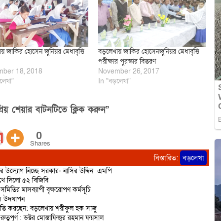
য় জাকির হোসেন জুনিয়র মেধাবৃত্তি
বড়লেখায় জাকির হোসেনজুনিয়র মেধাবৃত্তি
পরীক্ষার পুরস্কার বিতরণ
ber 18, 2018
November 26, 2017
লেখা"
In "বড়লেখা"
িয় শেয়ার বাটনটিতে ক্লিক করুন”
0
Shares
বিস্তারিত:
বড়লেখা
ণের উদ্যোগ নিচ্ছে সরকার- নাসির উদ্দিন এমপি
রুখে দিলো ৫২ বিজিবি
মিতির মাসব্যাপী বৃক্ষরোপণ কর্মসূচি
িবস উদযাপন
রাজনীতি করছেন: বড়লেখায় শরীফুল হক সাজু
বপূর্ণ : ডক্টর মোস্তাফিজুর রহমান ফয়সাল