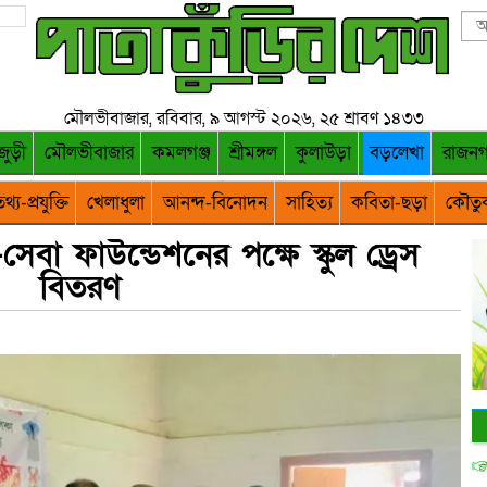
মৌলভীবাজার, রবিবার, ৯ আগস্ট ২০২৬, ২৫ শ্রাবণ ১৪৩৩
জুড়ী
মৌলভীবাজার
কমলগঞ্জ
শ্রীমঙ্গল
কুলাউড়া
বড়লেখা
রাজন
থ্য-প্রযুক্তি
খেলাধুলা
আনন্দ-বিনোদন
সাহিত্য
কবিতা-ছড়া
কৌতু
েবা ফাউন্ডেশনের পক্ষে স্কুল ড্রেস
বিতরণ