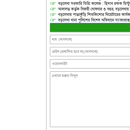
বড়লেখা সরকারি ডিগ্রি কলেজ : হিসাব রক্ষক মিন্টু
আদালত কর্তৃক বিজয়ী ঘোষণার ৩ বছর, বড়লেখায়
বড়লেখায় পাতাকুঁড়ি শিশুকিশোর থিয়েটারের কার্য
বড়লেখা থানা পুলিশের বিশেষ অভিযানে সা/জাপ্রাপ্