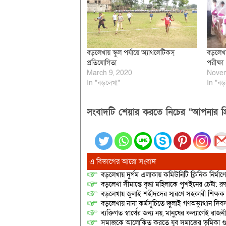
বড়লেখায় স্কুল পর্যায়ে অ্যাথলেটিকস্
বড়লেখা
প্রতিযোগিতা
পরীক্ষা
March 9, 2020
Novem
In "বড়লেখা"
In "বড়
সংবাদটি শেয়ার করতে নিচের “আপনার প্র
এ বিভাগের আরো সংবাদ
বড়লেখায় দুর্গম এলাকায় কমিউনিটি ক্লিনিক নির্মা
বড়লেখা সীমান্তে বৃদ্ধা মহিলাকে পুশইনের চেষ্টা: 
বড়লেখায় জুলাই শহীদদের স্মরণে সহকারী শিক্ষক স
বড়লেখায় নানা কর্মসূচিতে জুলাই গণঅভ্যুত্থান দ
ব্যক্তিগত স্বার্থের জন্য নয়, মানুষের কল্যাণেই 
সমাজকে আলোকিত করতে যুব সমাজের ভূমিকা গুরুত্