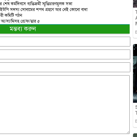
র শেষ কর্মদিবসে ব্যতিক্রমী স্মৃতিচারণমুলক সভা
 ইউপি সদস্য সোনামের শপথ গ্রহণে আর নেই কোনো বাধা
করী কমিটি গঠন
ত আ/সা/মিসহ গ্রে/ফ/তার ৫
মন্তব্য করুন