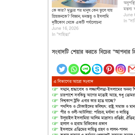
অনুপস্থ
মন্তব্
কে কার? মৃত্যুর পর মানুষ কেন ভুলে যায়
গীবত ও
June 
প্রিয়জনকে? বিজ্ঞান, মনস্তত্ত্ব ও ইসলামি
হয়েছে, 
In "সাহ
দৃষ্টিকোণ থেকে একটি পর্যালোচনা
মধ্যে 
June 16, 2026
শিক্ষা
In "সাহিত্য"
সংবাদটি শেয়ার করতে নিচের “আপনার প্র
এ বিভাগের আরো সংবাদ
সম্মান, শ্রদ্ধাবোধ ও লজ্জাশীলতা-ইসলামের অনন্য শি
চারপাশে সবকিছু আগের মতোই আছে, শুধু তোমরাই ন
বিশ্বকাপ ট্রফি এবার কার হতে যাচ্ছে?
পথশিশু ও টোকাইদের ভবিষ্যৎ: রাষ্ট্র, সমাজ ও মান
পীর ও ওলী-আউলিয়া: পরিচয়, মর্যাদা ও দায়িত্ব
উলুয়াইল ইসলামিয়া আলিম মাদ্রাসাঃ প্রতিষ্ঠা, ঐতিহ্য 
হালাল ও হারাম রিজিকের প্রভাব
ইসলামে এতিমের দায়িত্ব গ্রহণ ও লালন-পালন