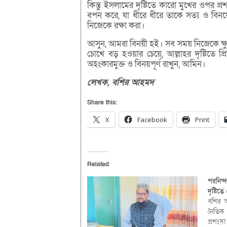
কিন্তু ইসলামের দৃষ্টিতে কারো মুখের ওপর প্
বপন করে, যা ধীরে ধীরে তাকে সত্য ও বি
নিজেকে রক্ষা করা।
আসুন, আমরা বিনয়ী হই। সব সময় নিজেকে ক্ষুদ্র
চোখে বড় হওয়ার চেয়ে, আল্লাহর দৃষ্টিতে 
অহংকারমুক্ত ও বিনয়পূর্ণ রাখুন, আমিন।
লেখক,
বশির
আহমদ
Share this:
X
Facebook
Print
Related
পরনিন্
দৃষ্টিত
বশির 
নৈতিক
প্রশংসা