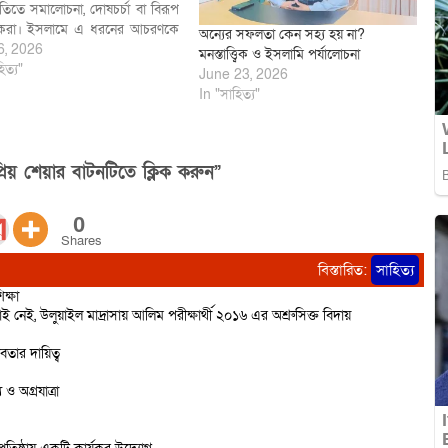
িতিতে সমালোচনা, দোষচর্চা বা বিরূপ
য করা। ইসলামে এ ধরনের আচরণকে
অন্যের সফলতা কেন সহ্য হয় না?
 দ্বিমুখী স্বভাব হিসেবে গণ্য করা
6, 2026
মনস্তাত্ত্বিক ও ইসলামি পর্যালোচনা
যা অত্যন্ত নিন্দনীয়। ইসলাম মানুষের
িত্য"
June 23, 2026
ভালোবাসা, ভ্রাতৃত্ব ও আন্তরিকতার
In "সাহিত্য"
 দেয়।…
িয় শেয়ার বাটনটিতে ক্লিক করুন”
0
Shares
বিস্তারিত:
সাহিত্য
ক্ষা
েই, উলুয়াইল মাদ্রাসায় আলিম পরীক্ষার্থী ২০১৬ এর অশ্রুসিক্ত বিদায়
বতার দায়িত্ব
ও অগ্রযাত্রা