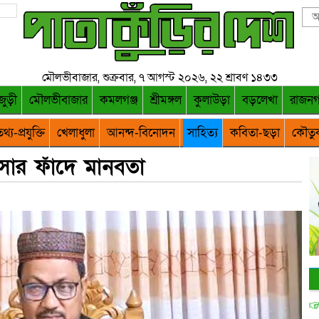
মৌলভীবাজার, শুক্রবার, ৭ আগস্ট ২০২৬, ২২ শ্রাবণ ১৪৩৩
জুড়ী
মৌলভীবাজার
কমলগঞ্জ
শ্রীমঙ্গল
কুলাউড়া
বড়লেখা
রাজন
থ্য-প্রযুক্তি
খেলাধুলা
আনন্দ-বিনোদন
সাহিত্য
কবিতা-ছড়া
কৌতু
ংসার ফাঁদে মানবতা