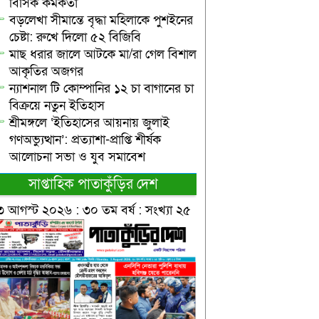
বিসিক কর্মকর্তা
বড়লেখা সীমান্তে বৃদ্ধা মহিলাকে পুশইনের
চেষ্টা: রুখে দিলো ৫২ বিজিবি
মাছ ধরার জালে আটকে মা/রা গেল বিশাল
আকৃতির অজগর
ন্যাশনাল টি কোম্পানির ১২ চা বাগানের চা
বিক্রয়ে নতুন ইতিহাস
শ্রীমঙ্গলে ‘ইতিহাসের আয়নায় জুলাই
গণঅভ্যুত্থান’: প্রত্যাশা-প্রাপ্তি শীর্ষক
আলোচনা সভা ও যুব সমাবেশ
সাপ্তাহিক পাতাকুঁড়ির দেশ
৩ আগস্ট ২০২৬ : ৩০ তম বর্ষ : সংখ্যা ২৫