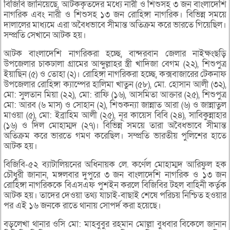
বিজিবি জানিয়েছে, আটককৃতদের মধ্যে নারী ও শিশুসহ ৩ জন বাংলাদেশি
নাগরিক এবং নারী ও শিশুসহ ১৩ জন রোহিঙ্গা নাগরিক। বিভিন্ন সময়ে
দালালের মাধ্যমে এরা অবৈধভাবে সীমান্ত অতিক্রম করে ভারতে গিয়েছিল।
সম্প্রতি সেখানে আটক হয়।
আটক বাংলাদেশি নাগরিকরা হচ্ছে, বান্দরবান জেলার নাইক্ষংছড়ি
উপজেলার চাকঢালা গ্রামের আব্দুল্লাহর স্ত্রী খাদিজা বেগম (২২), শিশুপুত্র
ইয়াছিন (৫) ও তোহা (২)। রোহিঙ্গা নাগরিকরা হচ্ছে, কক্সবাজারের টেকনাফ
উপজেলার রোহিঙ্গা ক্যাম্পের হালিমা খাতুন (৫৮), মো. হোসান আলী (৩২),
মো: সুলতান মিয়া (২২), মো: রাফি (১৬), আসমিতা আক্তার (২৫), শিশুপুত্র
মো: আরব (৬ মাস) ও সোহান (২), শিশুকন্যা জান্নাত আরা (৬) ও জান্নাতুল
মাওয়া (৫), মো: ইব্রাহিম আলী (২৫), নূর কায়েস বিবি (২৪), সাবিকুন্নাহার
(১৬) ও দিল মোহাম্মদ (২৭)। বিভিন্ন সময়ে তারা অবৈধভাবে সীমান্ত
অতিক্রম করে ভারতে গমণ করেছিল। সম্প্রতি ভারতীয় পুলিশের হাতে
আটক হয়।
বিজিবি-৫২ ব্যাটালিয়নের অধিনায়ক লে. কর্ণেল মোহাম্মদ আরিফুল হক
চৌধুরী জানান, মঙ্গলবার দুপুরে ৩ জন বাংলাদেশি নাগরিক ও ১৩ জন
রোহিঙ্গা নাগরিককে বিএসএফ পুশইন করলে বিজিবির টহল বাহিনী কর্তৃক
আটক হয়। তাদের দেওয়া তথ্য যাচাই-বাছাই শেষে পরিচয় নিশ্চিত হওয়ার
পর এই ১৬ জনকে রাতে থানায় সোপর্দ করা হয়েছে।
বড়লেখা থানার ওসি মো: মাহবুবুর রহমান মোল্লা বুধবার বিকেলে জানান