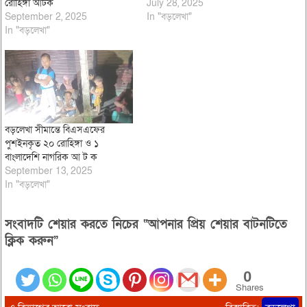
রোহিঙ্গা আটক
July 28, 2025
September 2, 2025
In "বড়লেখা"
In "বড়লেখা"
বড়লেখা সীমান্তে বিএসএফের
পুশইনকৃত ২০ রোহিঙ্গা ও ১
বাংলাদেশি নাগরিক আ ট ক
September 13, 2025
In "বড়লেখা"
সংবাদটি শেয়ার করতে নিচের “আপনার প্রিয় শেয়ার বাটনটিতে
ক্লিক করুন”
0
Shares