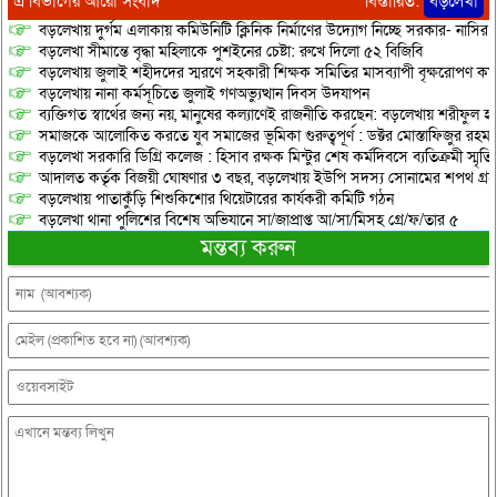
এ বিভাগের আরো সংবাদ
বিস্তারিত:
বড়লেখা
বড়লেখায় দুর্গম এলাকায় কমিউনিটি ক্লিনিক নির্মাণের উদ্যোগ নিচ্ছে সরকার- নাসির
বড়লেখা সীমান্তে বৃদ্ধা মহিলাকে পুশইনের চেষ্টা: রুখে দিলো ৫২ বিজিবি
বড়লেখায় জুলাই শহীদদের স্মরণে সহকারী শিক্ষক সমিতির মাসব্যাপী বৃক্ষরোপণ কর্ম
বড়লেখায় নানা কর্মসূচিতে জুলাই গণঅভ্যুত্থান দিবস উদযাপন
ব্যক্তিগত স্বার্থের জন্য নয়, মানুষের কল্যাণেই রাজনীতি করছেন: বড়লেখায় শরীফুল হ
সমাজকে আলোকিত করতে যুব সমাজের ভূমিকা গুরুত্বপূর্ণ : ডক্টর মোস্তাফিজুর রহম
বড়লেখা সরকারি ডিগ্রি কলেজ : হিসাব রক্ষক মিন্টুর শেষ কর্মদিবসে ব্যতিক্রমী স্মৃ
আদালত কর্তৃক বিজয়ী ঘোষণার ৩ বছর, বড়লেখায় ইউপি সদস্য সোনামের শপথ গ্র
বড়লেখায় পাতাকুঁড়ি শিশুকিশোর থিয়েটারের কার্যকরী কমিটি গঠন
বড়লেখা থানা পুলিশের বিশেষ অভিযানে সা/জাপ্রাপ্ত আ/সা/মিসহ গ্রে/ফ/তার ৫
মন্তব্য করুন