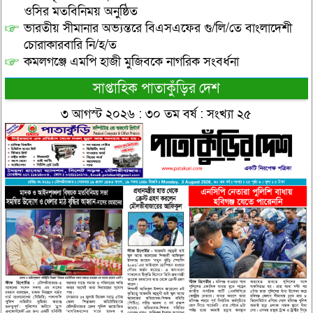
ওসির মতবিনিময় অনুষ্ঠিত
ভারতীয় সীমানার অভ্যন্তরে বিএসএফের গু/লি/তে বাংলাদেশী
চোরাকারবারি নি/হ/ত
কমলগঞ্জে এমপি হাজী মুজিবকে নাগরিক সংবর্ধনা
সাপ্তাহিক পাতাকুঁড়ির দেশ
৩ আগস্ট ২০২৬ : ৩০ তম বর্ষ : সংখ্যা ২৫