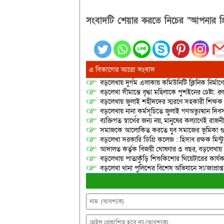
গণবিস্ফোরণের মাধ্যমে একতরফা ভূয়া
নির্বাচন প্রতিহত করা হবে। তিনি…
সংবাদটি শেয়ার করতে নিচের “আপনার প্র
এ বিভাগের আরো সংবাদ
বড়লেখায় দুর্গম এলাকায় কমিউনিটি ক্লিনিক নির্মা
বড়লেখা সীমান্তে বৃদ্ধা মহিলাকে পুশইনের চেষ্টা: 
বড়লেখায় জুলাই শহীদদের স্মরণে সহকারী শিক্ষক স
বড়লেখায় নানা কর্মসূচিতে জুলাই গণঅভ্যুত্থান দ
ব্যক্তিগত স্বার্থের জন্য নয়, মানুষের কল্যাণেই 
সমাজকে আলোকিত করতে যুব সমাজের ভূমিকা গুরুত্
বড়লেখা সরকারি ডিগ্রি কলেজ : হিসাব রক্ষক মিন্টু
আদালত কর্তৃক বিজয়ী ঘোষণার ৩ বছর, বড়লেখায়
বড়লেখায় পাতাকুঁড়ি শিশুকিশোর থিয়েটারের কার্য
বড়লেখা থানা পুলিশের বিশেষ অভিযানে সা/জাপ্রাপ্