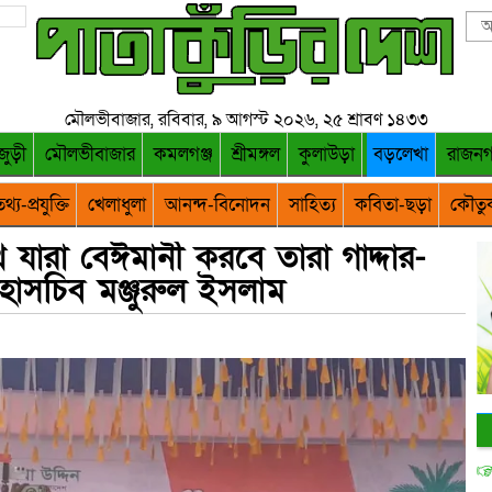
মৌলভীবাজার, রবিবার, ৯ আগস্ট ২০২৬, ২৫ শ্রাবণ ১৪৩৩
জুড়ী
মৌলভীবাজার
কমলগঞ্জ
শ্রীমঙ্গল
কুলাউড়া
বড়লেখা
রাজন
থ্য-প্রযুক্তি
খেলাধুলা
আনন্দ-বিনোদন
সাহিত্য
কবিতা-ছড়া
কৌতু
 যারা বেঈমানী করবে তারা গাদ্দার-
াসচিব মঞ্জুরুল ইসলাম