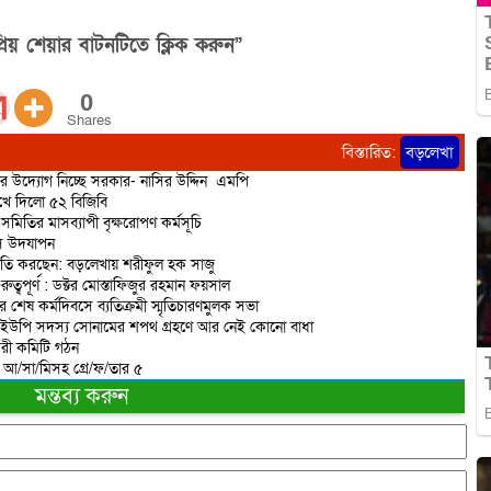
বাস্তবায়ন কমিটির কেন্দ্রীয় মহাসচিব এশিয়া
মহাদেশের…
িয় শেয়ার বাটনটিতে ক্লিক করুন”
0
Shares
বিস্তারিত:
বড়লেখা
ণের উদ্যোগ নিচ্ছে সরকার- নাসির উদ্দিন এমপি
রুখে দিলো ৫২ বিজিবি
মিতির মাসব্যাপী বৃক্ষরোপণ কর্মসূচি
িবস উদযাপন
রাজনীতি করছেন: বড়লেখায় শরীফুল হক সাজু
বপূর্ণ : ডক্টর মোস্তাফিজুর রহমান ফয়সাল
র শেষ কর্মদিবসে ব্যতিক্রমী স্মৃতিচারণমুলক সভা
 ইউপি সদস্য সোনামের শপথ গ্রহণে আর নেই কোনো বাধা
করী কমিটি গঠন
ত আ/সা/মিসহ গ্রে/ফ/তার ৫
মন্তব্য করুন