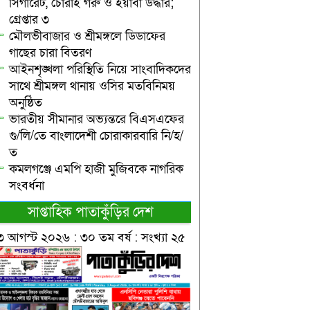
সিগারেট, চোরাই গরু ও ইয়াবা উদ্ধার;
গ্রেপ্তার ৩
মৌলভীবাজার ও শ্রীমঙ্গলে ডিডাফের
গাছের চারা বিতরণ
আইনশৃঙ্খলা পরিস্থিতি নিয়ে সাংবাদিকদের
সাথে শ্রীমঙ্গল থানায় ওসির মতবিনিময়
অনুষ্ঠিত
ভারতীয় সীমানার অভ্যন্তরে বিএসএফের
গু/লি/তে বাংলাদেশী চোরাকারবারি নি/হ/
ত
কমলগঞ্জে এমপি হাজী মুজিবকে নাগরিক
সংবর্ধনা
সাপ্তাহিক পাতাকুঁড়ির দেশ
৩ আগস্ট ২০২৬ : ৩০ তম বর্ষ : সংখ্যা ২৫