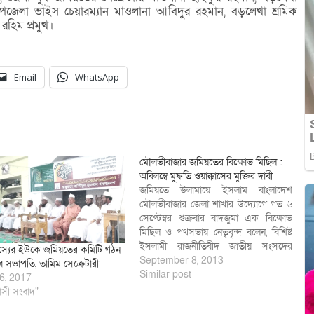
েলা ভাইস চেয়ারম্যান মাওলানা আবিদুর রহমান, বড়লেখা শ্রমিক
রহিম প্রমুখ।
Email
WhatsApp
মৌলভীবাজার জমিয়তের বিক্ষোভ মিছিল :
অবিলম্বে মুফতি ওয়াক্কাসের মুক্তির দাবী
জমিয়তে উলামায়ে ইসলাম বাংলাদেশ
মৌলভীবাজার জেলা শাখার উদ্যোগে গত ৬
সেপ্টেম্বর শুক্রবার বাদজুমা এক বিক্ষোভ
মিছিল ও পথসভায় নেতৃবৃন্দ বলেন, বিশিষ্ট
ইসলামী রাজনীতিবীদ জাতীয় সংসদের
্যের ইউকে জমিয়তের কমিটি গঠন
সাবেক এম.পি, হুইপ ও মন্ত্রী জমিয়তে
September 8, 2013
ব সভাপতি, তামিম সেক্রেটারী
উলামায়ে ইসলাম বাংলাদেশের সংগ্রামী
Similar post
6, 2017
মহাসচিব, হেফাজতে ইসলাম বাংলাদেশের
বাসী সংবাদ"
কেন্দ্রীয় নায়েবে আমীর, ইসলামী আইন