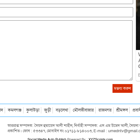
াদ
কমলগঞ্জ
কুলাউড়া
জুড়ী
বড়লেখা
মৌলভীবাজার
রাজনগর
শ্রীমঙ্গল
প্রব
ভারপ্রাপ্ত সম্পাদক: সৈয়দ হুমায়েদ আলী শাহীন, নির্বাহী সম্পাদক: এস এম উমেদ আলী, সৈয়
প্রকাশিত। ফোন : ৫৩৩৪৭, মোবাইল নং ০১৭১১-৮১৪০০৩, E-mail : umedntv@gmail
Social Media Auto Publish
Powered By :
XYZScripts.com