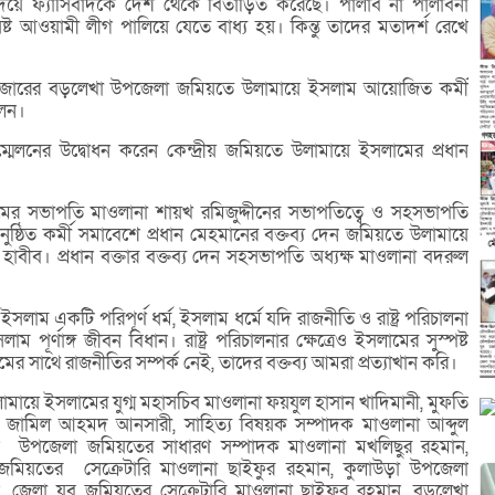
িয়ে ফ্যাসিবাদকে দেশ থেকে বিতাড়িত করেছে। পালাব না পালাবনা
ষ্ট আওয়ামী লীগ পালিয়ে যেতে বাধ্য হয়। কিন্তু তাদের মতাদর্শ রেখে
াজারের বড়লেখা উপজেলা জমিয়তে উলামায়ে ইসলাম আয়োজিত কর্মী
লেন।
ম্মেলনের উদ্বোধন করেন কেন্দ্রীয় জমিয়তে উলামায়ে ইসলামের প্রধান
র সভাপতি মাওলানা শায়খ রমিজুদ্দীনের সভাপতিত্বে ও সহসভাপতি
নুষ্ঠিত কর্মী সমাবেশে প্রধান মেহমানের বক্তব্য দেন জমিয়তে উলামায়ে
ীব। প্রধান বক্তার বক্তব্য দেন সহসভাপতি অধ্যক্ষ মাওলানা বদরুল
াম একটি পরিপূর্ণ ধর্ম, ইসলাম ধর্মে যদি রাজনীতি ও রাষ্ট্র পরিচালনা
 পূর্ণাঙ্গ জীবন বিধান। রাষ্ট্র পরিচালনার ক্ষেত্রেও ইসলামের সুস্পষ্ট
ের সাথে রাজনীতির সম্পর্ক নেই, তাদের বক্তব্য আমরা প্রত্যাখান করি।
মায়ে ইসলামের যুগ্ম মহাসচিব মাওলানা ফয়যুল হাসান খাদিমানী, মুফতি
 জামিল আহমদ আনসারী, সাহিত্য বিষয়ক সম্পাদক মাওলানা আব্দুল
 দেন উপজেলা জমিয়তের সাধারণ সম্পাদক মাওলানা মখলিছুর রহমান,
া জমিয়তের সেক্রেটারি মাওলানা ছাইফুর রহমান, কুলাউড়া উপজেলা
ন, জেলা যুব জমিয়তের সেক্রেটারি মাওলানা ছাইফুর রহমান, বড়লেখা