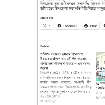
উপজেলা যুব জমিয়তের সভাপতি সাবেক উপজ
জমিয়তের উপজেলা সভাপতি ইঞ্জিনিয়ার আব্দুর 
Share this:
X
Facebook
Print
Related
জমিয়তে উলামায়ে ইসলাম বাংলাদেশ
ইফতার মাহফিলে আওয়ামী লীগ ক্ষমতায়
থাকার জন্য নীলনকশা করছে —-এম নাসের
রহমান
বিএনপির জাতীয় নির্বাহী কমিটির সদস্য ও
মৌলভীবাজার জেলা বিএনপির সভাপতি এম
নাসের রহমান বলেছেন, আওয়ামী লীগ
৭১ সদস
ক্ষমতায় থাকার জন্য নীলনকশা করছে। কিন্তু
: শুয়াই
দেশের মানুষ এ দুঃশাসন থেকে বিদায় চায়।
July 1
তাই আগামী জাতীয় সংসদ নির্বাচন দলীয়
July 29, 2013
In "প্র
সরকারের অধীনে হতে দেয়া হবে না।
In "কুলাউড়া"