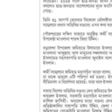
দিয়েছেন। ২০২৪ সালে ছাত্র-জনতা জীবন দ
বললেও ছাত্র-জনতার আন্দোলনের মূখে ফ্যাসি
গেছে।
তিনি ৩১ আগস্ট রোববার বিকেলে মৌলভীব
সম্মেলনে প্রধান অতিথির বক্তব্যে এসব কথা ব
পৌরশহরের দক্ষিণ বাজারে অনুষ্ঠিত কর্মী স
উপদেষ্ঠা মাওলানা শায়খ জিয়া উদ্দিন।
বড়লেখা উপজেলা জমিয়তে উলামায়ে ইসলামে
মাওলানা আব্দুল্লাহ আল মামুনের সঞ্চালনায় অ
ইসলামের সহসভাপতি মাওলানা জুনাইদ আল হাব
ইসলাম।
কর্মী সম্মেলনে জমিয়ত মহাসচিব আরো বলেন, ইসল
না থাকে তাহলে এটি পরিপূর্ণ ধর্ম হতনা। ইসলাম
নীতিমালা ও নির্দেশনা রয়েছে। যারা বলে ইসলাম
সভায় বিশেষ অতিথির বক্তব্য দেন জমিয়তে উলা
খায়রুল ইসলাম, সহকারি মহাসচিব মাওলানা
মালিক ক্বাসিমী। অন্যদের মধ্যে বক্তব্য
প্রতিষ্ঠাকালিন সভাপতি মঈন উদ্দিন, জেল
জমিয়তের সেক্রেটারি মাওলানা নিজাম উদ্দি