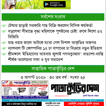
সর্বশেষ সংবাদ
টেন্ডার ছাড়াই সরকারি গাছ বিক্রি করলেন বিসিক কর্মকর্তা
বড়লেখা সীমান্তে বৃদ্ধা মহিলাকে পুশইনের চেষ্টা: রুখে দিলো ৫২
বিজিবি
মাছ ধরার জালে আটকে মা/রা গেল বিশাল আকৃতির অজগর
ন্যাশনাল টি কোম্পানির ১২ চা বাগানের চা বিক্রয়ে নতুন ইতিহাস
শ্রীমঙ্গলে ‘ইতিহাসের আয়নায় জুলাই গণঅভ্যুত্থান’: প্রত্যাশা-প্রাপ্তি
শীর্ষক আলোচনা সভা ও যুব সমাবেশ
সাপ্তাহিক পাতাকুঁড়ির দেশ
৩ আগস্ট ২০২৬ : ৩০ তম বর্ষ : সংখ্যা ২৫