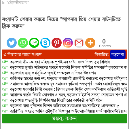
In "মৌলভীবাজার"
সংবাদটি শেয়ার করতে নিচের “আপনার প্রিয় শেয়ার বাটনটিতে
ক্লিক করুন”
0
Shares
এ বিভাগের আরো সংবাদ
বিস্তারিত:
বড়লেখা
বড়লেখা সীমান্তে বৃদ্ধা মহিলাকে পুশইনের চেষ্টা: রুখে দিলো ৫২ বিজিবি
বড়লেখায় জুলাই শহীদদের স্মরণে সহকারী শিক্ষক সমিতির মাসব্যাপী বৃক্ষরোপণ কর্ম
বড়লেখায় নানা কর্মসূচিতে জুলাই গণঅভ্যুত্থান দিবস উদযাপন
ব্যক্তিগত স্বার্থের জন্য নয়, মানুষের কল্যাণেই রাজনীতি করছেন: বড়লেখায় শরীফুল হ
সমাজকে আলোকিত করতে যুব সমাজের ভূমিকা গুরুত্বপূর্ণ : ডক্টর মোস্তাফিজুর রহম
বড়লেখা সরকারি ডিগ্রি কলেজ : হিসাব রক্ষক মিন্টুর শেষ কর্মদিবসে ব্যতিক্রমী স্মৃ
আদালত কর্তৃক বিজয়ী ঘোষণার ৩ বছর, বড়লেখায় ইউপি সদস্য সোনামের শপথ গ্র
বড়লেখায় পাতাকুঁড়ি শিশুকিশোর থিয়েটারের কার্যকরী কমিটি গঠন
বড়লেখা থানা পুলিশের বিশেষ অভিযানে সা/জাপ্রাপ্ত আ/সা/মিসহ গ্রে/ফ/তার ৫
ব্যারিস্টার জহরত আদিব চৌধুরীর সিঙ্গাপুর ও ইন্দোনেশিয়ায় সার্ফ পার্লামেন্টারিয়ান্স স্
মন্তব্য করুন