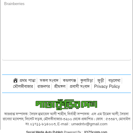
প্রথম পাতা
সকল সংবাদ
কমলগঞ্জ
কুলাউড়া
জুড়ী
বড়লেখা
মৌলভীবাজার
রাজনগর
শ্রীমঙ্গল
প্রবাসী সংবাদ
Privacy Policy
ভারপ্রাপ্ত সম্পাদক: সৈয়দ হুমায়েদ আলী শাহীন, নির্বাহী সম্পাদক: এস এম উমেদ আলী, সৈয়দা
রাবেয়া ম্যানশন, সিলেট সড়ক, মৌলভীবাজার-৩২০০ থেকে প্রকাশিত। ফোন : ৫৩৩৪৭, মোবাইল
নং ০১৭১১-৮১৪০০৩, E-mail : umedntv@gmail.com
Social Media Auto Publish
Powered By :
XYZScripts.com