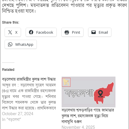
দেখছে পুলিশ। ময়নাতদন্ত প্রতিবেদন পাওয়ার পর মৃত্যুর প্রকৃত কারণ
নিশ্চিত হওয়া যাবে।
Share this:
X
Facebook
Print
Email
WhatsApp
Related
বড়লেখায় রাজমিস্ত্রীর ঝুলন্ত লাশ উদ্ধার
আব্দুর রব : বড়লেখায় সুহেল আহমদ
(৩০) নামে এক রাজমিস্ত্রীর রহস্যজনক
মৃত্যুর খবর পাওয়া গেছে। শনিবার
বিকেলে শয়নকক্ষ থেকে তার ঝুলন্ত
লাশ উদ্ধার করা হয়েছে। প্রাথমিকভাবে
বড়লেখায় শ্বশুড়বাড়ির গাছে জামাতার
ধারণা করা হচ্ছে, মানষিক কোনো
October 27, 2024
ঝুলন্ত লাশ, রহস্যজনক মৃত্যু নিয়ে
চাপে তিনি আত্মহত্যা করেছেন। তবে,
In "বড়লেখা"
নানামুখি গুঞ্জন
ঘটনাটি পরিকল্পিত কোনো হত্যাকান্ড
November 4, 2025