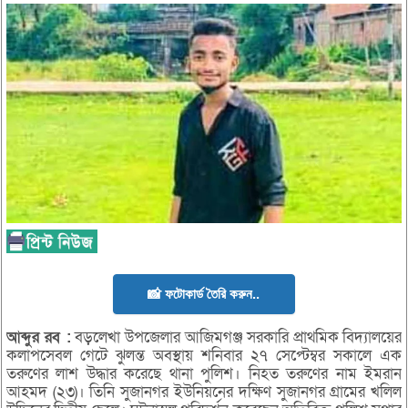
📸 ফটোকার্ড তৈরি করুন..
আব্দুর
রব :
বড়লেখা উপজেলার আজিমগঞ্জ সরকারি প্রাথমিক বিদ্যালয়ের
কলাপসেবল গেটে ঝুলন্ত অবস্থায় শনিবার ২৭ সেপ্টেম্বর সকালে এক
তরুণের লাশ উদ্ধার করেছে থানা পুলিশ। নিহত তরুণের নাম ইমরান
আহমদ (২৩)। তিনি সুজানগর ইউনিয়নের দক্ষিণ সুজানগর গ্রামের খলিল