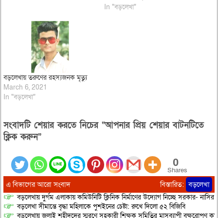
নাকি আত্মহত্যা এ নিয়ে এলাকায় নানা
In "বড়লেখা"
জল্পনা-কল্পনা চলছে। রোববার
সকালে…
বড়লেখায় তরুণের রহস্যজনক মৃত্যু
March 6, 2021
In "বড়লেখা"
সংবাদটি শেয়ার করতে নিচের “আপনার প্রিয় শেয়ার বাটনটিতে
ক্লিক করুন”
0
Shares
এ বিভাগের আরো সংবাদ
বিস্তারিত:
বড়লেখা
বড়লেখায় দুর্গম এলাকায় কমিউনিটি ক্লিনিক নির্মাণের উদ্যোগ নিচ্ছে সরকার- নাসির
বড়লেখা সীমান্তে বৃদ্ধা মহিলাকে পুশইনের চেষ্টা: রুখে দিলো ৫২ বিজিবি
বড়লেখায় জুলাই শহীদদের স্মরণে সহকারী শিক্ষক সমিতির মাসব্যাপী বৃক্ষরোপণ কর্ম