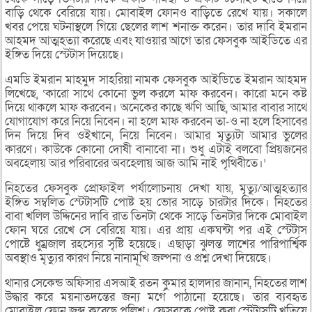
বাড়ি থেকে বেরিয়ে যায়। মোবাইল ফোনও বাড়িতে রেখে যায়। সকালে
খবর পেয়ে ঘটনাস্থলে গিয়ে ছেলের লাশ শনাক্ত করেন। তার দাবি ইমরান
আহমদ আত্মহত্যা করেছে এবং যাওয়ার আগে তার ফেসবুক আইডিতে এর
ইঙ্গিত দিয়ে স্টেটাস দিয়েছে।
এমডি ইমরান মাহমুদ সাহরিয়া নামক ফেসবুক আইডিতে ইমরান আহমদ
লিখেছে, ‘কারো সাথে কোনো ভুল করলে মাফ করবেন। কারো মনে কষ্ট
দিয়ে থাকলে মাফ করবেন। অনেকের কাছে ঋণি আছি, আমার বাবার সাথে
যোগাযোগ করে নিয়ে নিবেন। না হলে মাফ করবেন তা-ও না হলে হিসাবের
দিন দিয়ে দিব ওইখানে, নিয়ে নিবেন। আমার মৃত্যুটা আমার ভুলের
কারণে। কাউকে কোনো দোষী বানাবো না। শুধু এটাই বলবো প্রিয়জনের
অবহেলায় আর পরিবারের অবহেলায় আজ আমি নাই পৃথিবীতে।’
নিহতের ফেসবুক প্রোফাইল পর্যালোচনায় দেখা যায়, মৃত্যু/আত্মহত্যার
ইঙ্গিত সম্বলিত স্টেটাসটি পোষ্ট হয় ভোর সাড়ে চারটার দিকে। নিহতের
বাবা খলিল উদ্দিনের দাবি রাত তিনটা থেকে সাড়ে তিনটার দিকে মোবাইল
ফোন ঘরে রেখে সে বেরিয়ে যায়। এর প্রায় একঘন্টা পর এই স্টেটাস
পোষ্টে ধুম্রজাল রহস্যের সৃষ্টি হয়েছে। এছাড়া ঝুলন্ত লাশের পারিপার্শ্বিক
অবস্থাও মৃত্যুর কারণ নিয়ে নানামূখি জল্পনা ও প্রশ্ন দেখা দিয়েছে।
থানার সেকেন্ড অফিসার এসআই রতন কুমার হালদার জানান, নিহতের লাশ
উদ্ধার করে ময়নাতদন্তের জন্য মর্গে পাঠানো হয়েছে। তার ব্যবহৃত
মোবাইল ফোন জব্দ করেছে পুলিশ। ফেসবুকে পোষ্ট করা স্টেটাসটি খতিয়ে