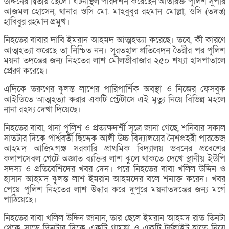
উদ্দিনের দ্বিতীয় ছেলে। ঘটনাস্থল পরিদর্শন করেছেন অতিরিক্ত পুলিশ সুপার
আজমল হোসেন, থানার ওসি মো. মাহবুবুর রহমান মোল্লা, ওসি (তদন্ত)
হাবিবুর রহমান প্রমুখ।
নিহতের বাবার দাবি ইমরান আহমদ আত্মহত্যা করেছে। তবে, কী কারণে
আত্মহত্যা করেছে তা নিশ্চিত নন। সুরতহাল প্রতিবেদন তৈরীর পর পুলিশ
ময়না তদন্তের জন্য নিহতের লাশ মৌলভীবাজার ২৫০ শয্যা হাসপাতালে
প্রেরণ করেছে।
এদিকে তরুণের ঝুলন্ত লাশের পারিপার্শিক অবস্থা ও নিজের ফেসবুক
আইডিতে আত্মহত্যা করার একটি স্ট্রেটাসে এই মৃত্যু নিয়ে বিভিন্ন মহলে
নানা রহস্য দেখা দিয়েছে।
নিহতের বাবা, থানা পুলিশ ও প্রত্যক্ষদর্শী সূত্রে জানা গেছে, শনিবার সকাল
সাতটার দিকে পার্শ্ববর্তী ছিদ্দেক আলী উচ্চ বিদ্যালয়ের নৈশপ্রহরী পারভেজ
আহমদ আজিমগঞ্জ সরকারি প্রাথমিক বিদ্যালয় ভবনের প্রবেশের
কলাপসেবল গেটে অজ্ঞাত ব্যক্তির লাশ ঝুলে থাকতে দেখে স্থানীয় ইউপি
সদস্য ও প্রতিবেশিদের খবর দেন। পরে নিহতের বাবা খলিল উদ্দিন ও
হাসান আহমদ ঝুলন্ত লাশ ইমরান আহমদের বলে শনাক্ত করেন। খবর
পেয়ে পুলিশ নিহতের লাশ উদ্ধার করে দুপুরে ময়নাতদন্তের জন্য মর্গে
পাঠিয়েছে।
নিহতের বাবা খলিল উদ্দিন জানান, তার ছেলে ইমরান আহমদ রাত তিনটা
থেকে সাড়ে তিনটার দিকে একটি গামছা ও একটি টর্চলাইট হাতে নিয়ে