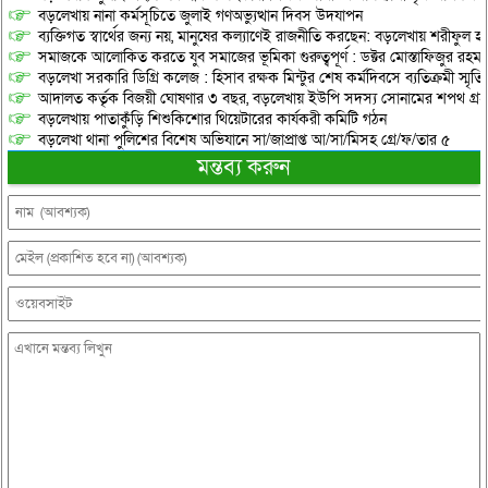
বড়লেখায় নানা কর্মসূচিতে জুলাই গণঅভ্যুত্থান দিবস উদযাপন
ব্যক্তিগত স্বার্থের জন্য নয়, মানুষের কল্যাণেই রাজনীতি করছেন: বড়লেখায় শরীফুল হ
সমাজকে আলোকিত করতে যুব সমাজের ভূমিকা গুরুত্বপূর্ণ : ডক্টর মোস্তাফিজুর রহম
বড়লেখা সরকারি ডিগ্রি কলেজ : হিসাব রক্ষক মিন্টুর শেষ কর্মদিবসে ব্যতিক্রমী স্মৃ
আদালত কর্তৃক বিজয়ী ঘোষণার ৩ বছর, বড়লেখায় ইউপি সদস্য সোনামের শপথ গ্র
বড়লেখায় পাতাকুঁড়ি শিশুকিশোর থিয়েটারের কার্যকরী কমিটি গঠন
বড়লেখা থানা পুলিশের বিশেষ অভিযানে সা/জাপ্রাপ্ত আ/সা/মিসহ গ্রে/ফ/তার ৫
মন্তব্য করুন