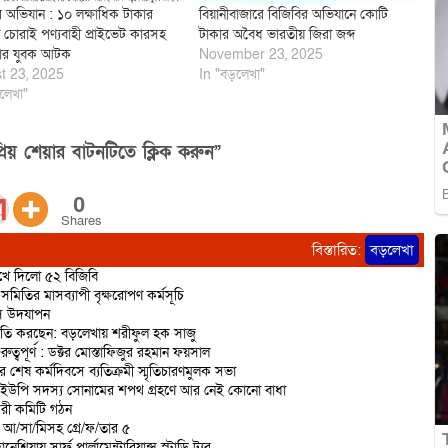
র অভিযান : ১০ লক্ষাধিক টাকার
বিয়ানীবাজারে বিজিবির অভিযানে কোটি
 চোরাই পণ্যবাহী প্রাইভেট কারসহ
টাকার অবৈধ ভারতীয় জিরা জব্দ
ার যুবক আটক
November 23, 2025
t 23, 2025
In "বড়লেখা"
লেখা"
িয় শেয়ার বাটনটিতে ক্লিক করুন”
0
Shares
বিস্তারিত:
বড়লেখা
রুখে দিলো ৫২ বিজিবি
মিতির মাসব্যাপী বৃক্ষরোপণ কর্মসূচি
িবস উদযাপন
রাজনীতি করছেন: বড়লেখায় শরীফুল হক সাজু
বপূর্ণ : ডক্টর মোস্তাফিজুর রহমান ফয়সাল
র শেষ কর্মদিবসে ব্যতিক্রমী স্মৃতিচারণমুলক সভা
 ইউপি সদস্য সোনামের শপথ গ্রহণে আর নেই কোনো বাধা
করী কমিটি গঠন
ত আ/সা/মিসহ গ্রে/ফ/তার ৫
িয়ায় সার্ফ পার্লামেন্টারিয়ান্স স্টাডি ট্যুর