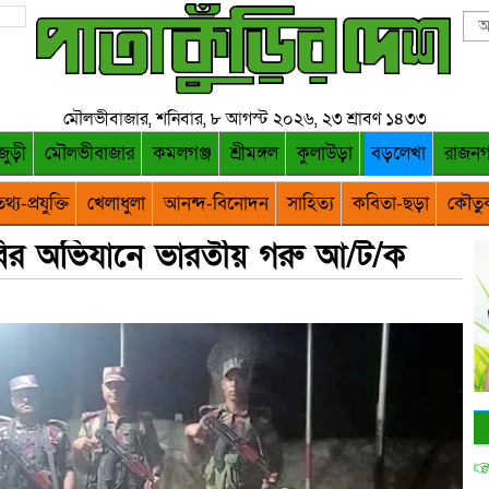
মৌলভীবাজার, শনিবার, ৮ আগস্ট ২০২৬, ২৩ শ্রাবণ ১৪৩৩
জুড়ী
মৌলভীবাজার
কমলগঞ্জ
শ্রীমঙ্গল
কুলাউড়া
বড়লেখা
রাজন
থ্য-প্রযুক্তি
খেলাধুলা
আনন্দ-বিনোদন
সাহিত্য
কবিতা-ছড়া
কৌতু
িবির অভিযানে ভারতীয় গরু আ/ট/ক