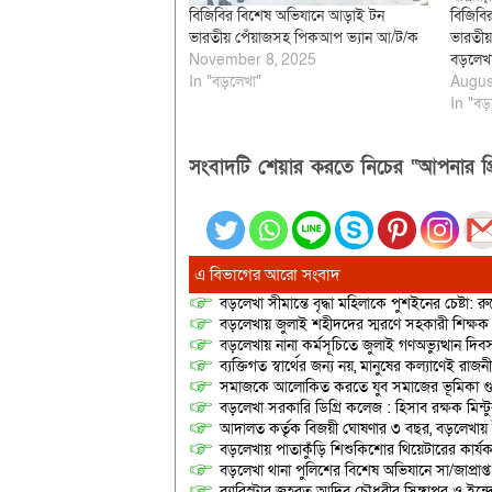
বিজিবির বিশেষ অভিযানে আড়াই টন
বিজিবি
ভারতীয় পেঁয়াজসহ পিকআপ ভ্যান আ/ট/ক
ভারতীয়
November 8, 2025
বড়লেখ
In "বড়লেখা"
Augus
In "বড়
সংবাদটি শেয়ার করতে নিচের “আপনার প্র
এ বিভাগের আরো সংবাদ
বড়লেখা সীমান্তে বৃদ্ধা মহিলাকে পুশইনের চেষ্টা: 
বড়লেখায় জুলাই শহীদদের স্মরণে সহকারী শিক্ষক স
বড়লেখায় নানা কর্মসূচিতে জুলাই গণঅভ্যুত্থান দ
ব্যক্তিগত স্বার্থের জন্য নয়, মানুষের কল্যাণেই 
সমাজকে আলোকিত করতে যুব সমাজের ভূমিকা গুরুত্
বড়লেখা সরকারি ডিগ্রি কলেজ : হিসাব রক্ষক মিন্টু
আদালত কর্তৃক বিজয়ী ঘোষণার ৩ বছর, বড়লেখায়
বড়লেখায় পাতাকুঁড়ি শিশুকিশোর থিয়েটারের কার্য
বড়লেখা থানা পুলিশের বিশেষ অভিযানে সা/জাপ্রাপ্
ব্যারিস্টার জহরত আদিব চৌধুরীর সিঙ্গাপুর ও ইন্দোনেশ