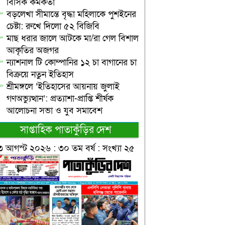
বিসিক কর্মকর্তা
বড়লেখা সীমান্তে বৃদ্ধা মহিলাকে পুশইনের
চেষ্টা: রুখে দিলো ৫২ বিজিবি
মাছ ধরার জালে আটকে মা/রা গেল বিশাল
আকৃতির অজগর
ন্যাশনাল টি কোম্পানির ১২ চা বাগানের চা
বিক্রয়ে নতুন ইতিহাস
শ্রীমঙ্গলে ‘ইতিহাসের আয়নায় জুলাই
গণঅভ্যুত্থান’: প্রত্যাশা-প্রাপ্তি শীর্ষক
আলোচনা সভা ও যুব সমাবেশ
সাপ্তাহিক পাতাকুঁড়ির দেশ
৩ আগস্ট ২০২৬ : ৩০ তম বর্ষ : সংখ্যা ২৫