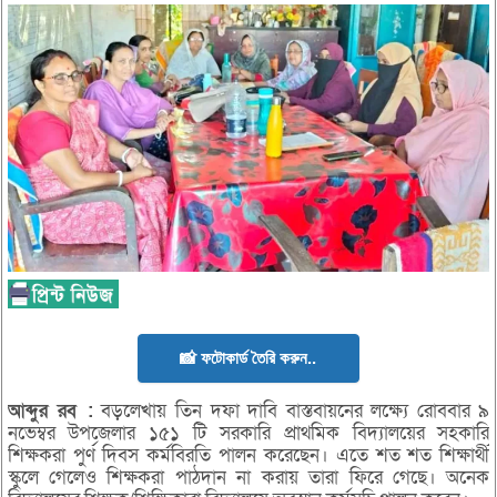
📸 ফটোকার্ড তৈরি করুন..
আব্দুর
রব :
বড়লেখায় তিন দফা দাবি বাস্তবায়নের লক্ষ্যে রোববার ৯
নভেম্বর উপজেলার ১৫১ টি সরকারি প্রাথমিক বিদ্যালয়ের সহকারি
শিক্ষকরা পুর্ণ দিবস কর্মবিরতি পালন করেছেন। এতে শত শত শিক্ষার্থী
স্কুলে গেলেও শিক্ষকরা পাঠদান না করায় তারা ফিরে গেছে। অনেক