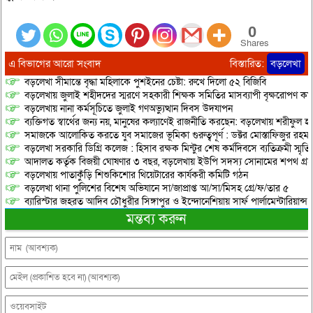
0
Shares
এ বিভাগের আরো সংবাদ
বিস্তারিত:
বড়লেখা
বড়লেখা সীমান্তে বৃদ্ধা মহিলাকে পুশইনের চেষ্টা: রুখে দিলো ৫২ বিজিবি
বড়লেখায় জুলাই শহীদদের স্মরণে সহকারী শিক্ষক সমিতির মাসব্যাপী বৃক্ষরোপণ কর্ম
বড়লেখায় নানা কর্মসূচিতে জুলাই গণঅভ্যুত্থান দিবস উদযাপন
ব্যক্তিগত স্বার্থের জন্য নয়, মানুষের কল্যাণেই রাজনীতি করছেন: বড়লেখায় শরীফুল হ
সমাজকে আলোকিত করতে যুব সমাজের ভূমিকা গুরুত্বপূর্ণ : ডক্টর মোস্তাফিজুর রহম
বড়লেখা সরকারি ডিগ্রি কলেজ : হিসাব রক্ষক মিন্টুর শেষ কর্মদিবসে ব্যতিক্রমী স্মৃ
আদালত কর্তৃক বিজয়ী ঘোষণার ৩ বছর, বড়লেখায় ইউপি সদস্য সোনামের শপথ গ্র
বড়লেখায় পাতাকুঁড়ি শিশুকিশোর থিয়েটারের কার্যকরী কমিটি গঠন
বড়লেখা থানা পুলিশের বিশেষ অভিযানে সা/জাপ্রাপ্ত আ/সা/মিসহ গ্রে/ফ/তার ৫
ব্যারিস্টার জহরত আদিব চৌধুরীর সিঙ্গাপুর ও ইন্দোনেশিয়ায় সার্ফ পার্লামেন্টারিয়ান্স স্
মন্তব্য করুন