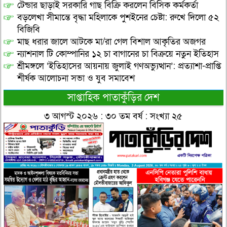
টেন্ডার ছাড়াই সরকারি গাছ বিক্রি করলেন বিসিক কর্মকর্তা
বড়লেখা সীমান্তে বৃদ্ধা মহিলাকে পুশইনের চেষ্টা: রুখে দিলো ৫২
বিজিবি
মাছ ধরার জালে আটকে মা/রা গেল বিশাল আকৃতির অজগর
ন্যাশনাল টি কোম্পানির ১২ চা বাগানের চা বিক্রয়ে নতুন ইতিহাস
শ্রীমঙ্গলে ‘ইতিহাসের আয়নায় জুলাই গণঅভ্যুত্থান’: প্রত্যাশা-প্রাপ্তি
শীর্ষক আলোচনা সভা ও যুব সমাবেশ
সাপ্তাহিক পাতাকুঁড়ির দেশ
৩ আগস্ট ২০২৬ : ৩০ তম বর্ষ : সংখ্যা ২৫