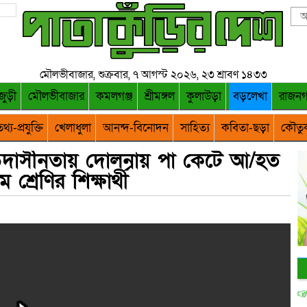
মৌলভীবাজার, শুক্রবার, ৭ আগস্ট ২০২৬, ২৩ শ্রাবণ ১৪৩৩
জুড়ী
মৌলভীবাজার
কমলগঞ্জ
শ্রীমঙ্গল
কুলাউড়া
বড়লেখা
রাজন
থ্য-প্রযুক্তি
খেলাধুলা
আনন্দ-বিনোদন
সাহিত্য
কবিতা-ছড়া
কৌতু
উদাসীনতায় দোলনায় পা কেটে আ/হত
ম শ্রেণির শিক্ষার্থী