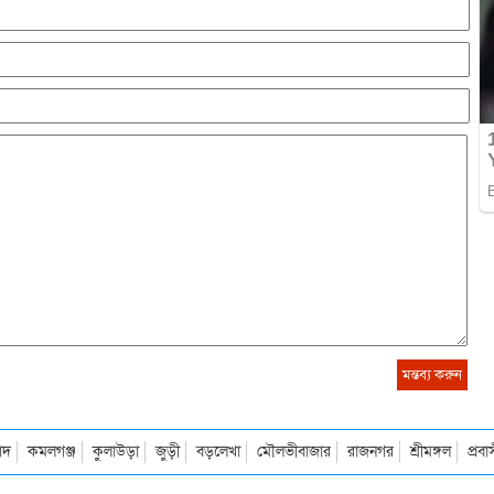
াদ
কমলগঞ্জ
কুলাউড়া
জুড়ী
বড়লেখা
মৌলভীবাজার
রাজনগর
শ্রীমঙ্গল
প্রব