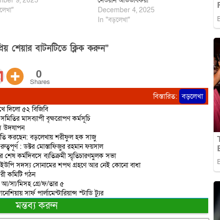
ber 9, 2025
নেওয়ান অভিভাবকরা
লেখা"
December 4, 2025
In "বড়লেখা"
িয় শেয়ার বাটনটিতে ক্লিক করুন”
0
Shares
বিস্তারিত:
বড়লেখা
রুখে দিলো ৫২ বিজিবি
মিতির মাসব্যাপী বৃক্ষরোপণ কর্মসূচি
িবস উদযাপন
রাজনীতি করছেন: বড়লেখায় শরীফুল হক সাজু
বপূর্ণ : ডক্টর মোস্তাফিজুর রহমান ফয়সাল
র শেষ কর্মদিবসে ব্যতিক্রমী স্মৃতিচারণমুলক সভা
 ইউপি সদস্য সোনামের শপথ গ্রহণে আর নেই কোনো বাধা
করী কমিটি গঠন
ত আ/সা/মিসহ গ্রে/ফ/তার ৫
িয়ায় সার্ফ পার্লামেন্টারিয়ান্স স্টাডি ট্যুর
মন্তব্য করুন