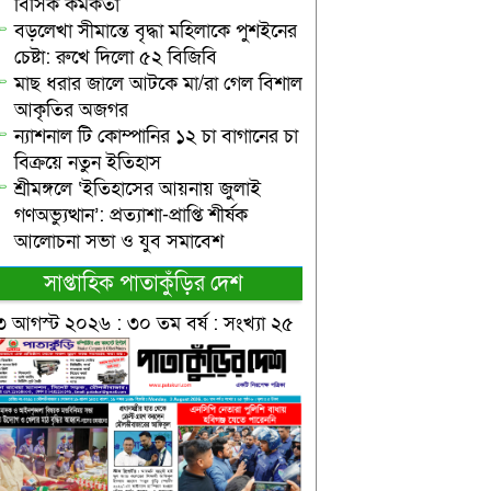
বিসিক কর্মকর্তা
বড়লেখা সীমান্তে বৃদ্ধা মহিলাকে পুশইনের
চেষ্টা: রুখে দিলো ৫২ বিজিবি
মাছ ধরার জালে আটকে মা/রা গেল বিশাল
আকৃতির অজগর
ন্যাশনাল টি কোম্পানির ১২ চা বাগানের চা
বিক্রয়ে নতুন ইতিহাস
শ্রীমঙ্গলে ‘ইতিহাসের আয়নায় জুলাই
গণঅভ্যুত্থান’: প্রত্যাশা-প্রাপ্তি শীর্ষক
আলোচনা সভা ও যুব সমাবেশ
সাপ্তাহিক পাতাকুঁড়ির দেশ
৩ আগস্ট ২০২৬ : ৩০ তম বর্ষ : সংখ্যা ২৫