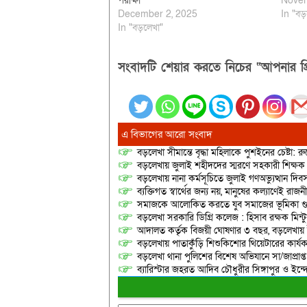
পরীক্ষা
Novem
December 2, 2025
In "বড়
In "বড়লেখা"
সংবাদটি শেয়ার করতে নিচের “আপনার প্র
এ বিভাগের আরো সংবাদ
বড়লেখা সীমান্তে বৃদ্ধা মহিলাকে পুশইনের চেষ্টা: 
বড়লেখায় জুলাই শহীদদের স্মরণে সহকারী শিক্ষক স
বড়লেখায় নানা কর্মসূচিতে জুলাই গণঅভ্যুত্থান দ
ব্যক্তিগত স্বার্থের জন্য নয়, মানুষের কল্যাণেই 
সমাজকে আলোকিত করতে যুব সমাজের ভূমিকা গুরুত্
বড়লেখা সরকারি ডিগ্রি কলেজ : হিসাব রক্ষক মিন্টু
আদালত কর্তৃক বিজয়ী ঘোষণার ৩ বছর, বড়লেখায়
বড়লেখায় পাতাকুঁড়ি শিশুকিশোর থিয়েটারের কার্য
বড়লেখা থানা পুলিশের বিশেষ অভিযানে সা/জাপ্রাপ্
ব্যারিস্টার জহরত আদিব চৌধুরীর সিঙ্গাপুর ও ইন্দোনেশ