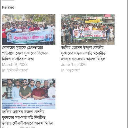
Related
মোনায়েম মুন্নাকে গ্রেফতারের
জাকির হোসেন উজ্জ্বল কেন্দ্রীয়
প্রতিবাদে জেলা যুবদলের বিক্ষোভ
যুবদলের সহ-সভাপতি মনোনীত
মিছিল ও প্রতিবাদ সভা
হওয়ায় বড়লেখায় আনন্দ মিছিল
March 9, 2023
June 15, 2026
In "মৌলভীবাজার"
In "বড়লেখা"
জাকির হোসেন উজ্জল কেন্দ্রীয়
যুবদলের সহ-সভাপতি নির্বাচিত
হওয়ায় মৌলভীবাজারে আনন্দ মিছিল