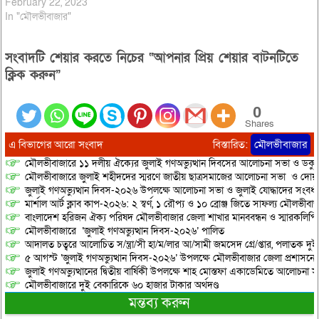
February 22, 2023
In "মৌলভীবাজার"
সংবাদটি শেয়ার করতে নিচের “আপনার প্রিয় শেয়ার বাটনটিতে
ক্লিক করুন”
0
Shares
এ বিভাগের আরো সংবাদ
বিস্তারিত:
মৌলভীবাজার
মৌলভীবাজারে ১১ দলীয় ঐক্যের জুলাই গণঅভ্যুত্থান দিবসের আলোচনা সভা ও ডকুমেন্
মৌলভীবাজারে জুলাই শহীদদের স্মরণে জাতীয় ছাত্রসমাজের আলোচনা সভা ও দোয়
জুলাই গণঅভ্যুত্থান দিবস-২০২৬ উপলক্ষে আলোচনা সভা ও জুলাই যোদ্ধাদের সংবর্ধ
মার্শাল আর্ট ক্লাব কাপ-২০২৬: ২ স্বর্ণ, ১ রৌপ্য ও ১০ ব্রোঞ্জ জিতে সাফল্য মৌলভীবাজ
বাংলাদেশ হরিজন ঐক্য পরিষদ মৌলভীবাজার জেলা শাখার মানববন্ধন ও স্মারকলিপি প
মৌলভীবাজারে ‘জুলাই গণঅভ্যুত্থান দিবস-২০২৬’ পালিত
আদালত চত্বরে আলোচিত স/ন্ত্রা/সী হা/ম/লার আ/সামী জমসেদ গ্রে/প্তার, পলাতক দুই
৫ আগস্ট ‘জুলাই গণঅভ্যুত্থান দিবস-২০২৬’ উপলক্ষে মৌলভীবাজার জেলা প্রশাসনের 
জুলাই গণঅভ্যুত্থানের দ্বিতীয় বার্ষিকী উপলক্ষে শাহ মোস্তফা একাডেমিতে আলোচনা সভ
মৌলভীবাজারে দুই বেকারিকে ৬০ হাজার টাকার অর্থদণ্ড
মন্তব্য করুন