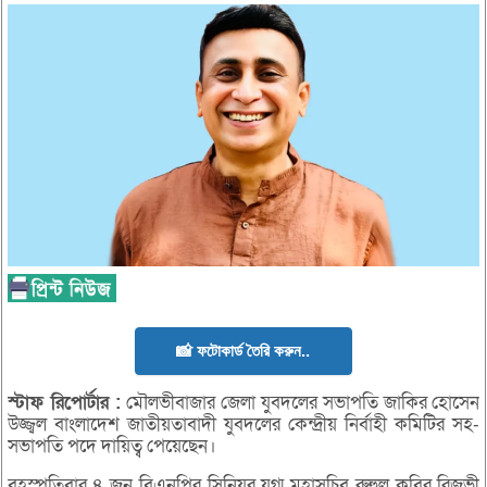
📸 ফটোকার্ড তৈরি করুন..
স্টাফ
রিপোর্টার :
মৌলভীবাজার জেলা যুবদলের সভাপতি জাকির হোসেন
উজ্জ্বল বাংলাদেশ জাতীয়তাবাদী যুবদলের কেন্দ্রীয় নির্বাহী কমিটির সহ-
সভাপতি পদে দায়িত্ব পেয়েছেন।
বৃহস্পতিবার ৪ জুন বিএনপির সিনিয়র যুগ্ম মহাসচিব রুহুল কবির রিজভী