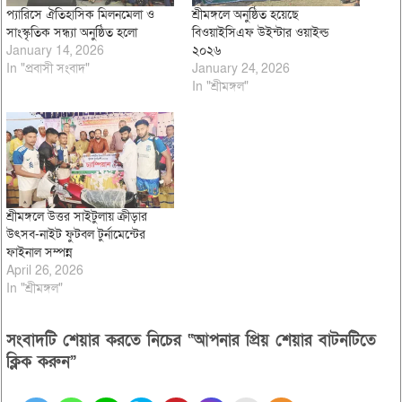
প্যারিসে ঐতিহাসিক মিলনমেলা ও
শ্রীমঙ্গলে অনুষ্ঠিত হয়েছে
সাংস্কৃতিক সন্ধ্যা অনুষ্ঠিত হলো
বিওয়াইসিএফ উইন্টার ওয়াইল্ড
January 14, 2026
২০২৬
In "প্রবাসী সংবাদ"
January 24, 2026
In "শ্রীমঙ্গল"
শ্রীমঙ্গলে উত্তর সাইটুলায় ক্রীড়ার
উৎসব-নাইট ফুটবল টুর্নামেন্টের
ফাইনাল সম্পন্ন
April 26, 2026
In "শ্রীমঙ্গল"
সংবাদটি শেয়ার করতে নিচের “আপনার প্রিয় শেয়ার বাটনটিতে
ক্লিক করুন”