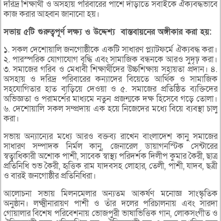
দরিদ্র শিক্ষার্থী ও অসহায় পরিবারের পাশে দাঁড়াতে সবাইকে ঐক্যবদ্ধভাবে
কাজ করার আহ্বান জানানো হয়।
সভায়
৫টি
গুরুত্বপূর্ণ
লক্ষ্য
ও
উদ্দেশ্য
বাস্তবায়নের
অঙ্গীকার
করা
হয়:
১. সকল দেশোয়ালি জনগোষ্ঠীকে একটি সাধারণ প্ল্যাটফর্মে ঐক্যবদ্ধ করা।
২. পারস্পরিক যোগাযোগ বৃদ্ধি এবং সামাজিক বন্ধনকে আরও সুদৃঢ় করা।
৩. সমাজের গরিব ও মেধাবী শিক্ষার্থীদের উচ্চশিক্ষায় সহায়তা প্রদান। ৪.
অসহায় ও দরিদ্র পরিবারের কন্যাদের বিয়েতে আর্থিক ও সামাজিক
সহযোগিতার হাত বাড়িয়ে দেওয়া ও ৫. সমাজের প্রতিষ্ঠিত ব্যক্তিদের
অভিজ্ঞতা ও পরামর্শের মাধ্যমে নতুন প্রজন্মকে দক্ষ হিসেবে গড়ে তোলা।
৬. দেশোয়ালি সকল সম্প্রদায় এক হয়ে নিজেদের মধ্যে বিয়ে ব্যবস্থা চালু
করা।
সভায় অন্যান্যের মধ্যে আরও বক্তব্য রাখেন বাংলাদেশ কানু সমাজের
সাধারণ সম্পাদক নির্মল কানু, জেনারেল ডায়াগনস্টিক সেন্টারের
স্বত্বাধিকারী অশোক পাশী, সাবেক স্বাস্থ্য পরিদর্শক দিলীপ কুমার কৈরী, ছাত্র
প্রতিনিধি শুভ কৈরী, হৃত্তিক রাম যাদবসহ লোহার, তেলী, পাশী, যাদব, ছত্রী
ও বারই জনগোষ্ঠীর প্রতিনিধিরা।
আলোচনা সভায় মিলনমেলার অন্যতম আকর্ষণ মনোজ্ঞ সাংস্কৃতিক
অনুষ্ঠান। লক্ষ্মীনারায়ণ পাশী ও তাঁর দলের পরিচালনায় এবং সারদা
গোয়ালার বিশেষ পরিবেশনায় ভোজপুরী ভাষাভিত্তিক গান, লোকসংগীত ও