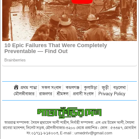
প্রথম পাতা
সকল সংবাদ
কমলগঞ্জ
কুলাউড়া
জুড়ী
বড়লেখা
মৌলভীবাজার
রাজনগর
শ্রীমঙ্গল
প্রবাসী সংবাদ
Privacy Policy
ভারপ্রাপ্ত সম্পাদক: সৈয়দ হুমায়েদ আলী শাহীন, নির্বাহী সম্পাদক: এস এম উমেদ আলী, সৈয়দা
রাবেয়া ম্যানশন, সিলেট সড়ক, মৌলভীবাজার-৩২০০ থেকে প্রকাশিত। ফোন : ৫৩৩৪৭, মোবাইল
নং ০১৭১১-৮১৪০০৩, E-mail : umedntv@gmail.com