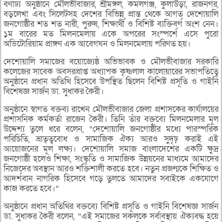
বর্ণাঢ্য অনুষ্ঠানে মৌলভীবাজার, শ্রীমঙ্গল, কমলগঞ্জ, কুলাউড়া, রাজনগর,
বড়লেখা এবং সিলেটসহ দেশের বিভিন্ন প্রান্ত থেকে আগত দেশোয়ালি
জনগোষ্ঠীর শত শত নারী, পুরুষ, শিক্ষার্থী ও বিশিষ্ট ব্যক্তিবর্গ অংশ নেন।
১ম বারের মত মিলনমেলায় একে অপরের সংস্পর্শে এসে পুরো
অডিটোরিয়াম প্রাঙ্গণ এক আবেগঘন ও মিলনমেলায় পরিণত হয়।
দেশোয়ালি সমাজের বয়োজ্যেষ্ঠ অভিভাবক ও মৌলভীবাজার সরকারি
কলেজের সাবেক অবসরপ্রাপ্ত অধ্যাপক কৃষ্ণলাল কালোয়ারের সভাপতিত্বে
অনুষ্ঠানে প্রধান অতিথি হিসেবে উপস্থিত ছিলেন বিশিষ্ট প্রসূতি ও গাইনি
বিশেষজ্ঞ সার্জন ডা. সুধাকর কৈরী।
অনুষ্ঠানে স্বাগত বক্তব্য রাখেন মৌলভীবাজার জেলা প্রশাসকের কার্যালয়ের
প্রশাসনিক কর্মকর্তা রাজেন কৈরী। তিনি তাঁর বক্তব্যে মিলনমেলার মূল
উদ্দেশ্য তুলে ধরে বলেন, “দেশোয়ালি জনগোষ্ঠীর মধ্যে পারস্পরিক
পরিচিতি, ভ্রাতৃত্ববোধ ও সামাজিক ঐক্য আরও সুদৃঢ় করাই এই
আয়োজনের মূল লক্ষ্য। দেশোয়ালি সমাজ বাংলাদেশের একটি ক্ষুদ্র
জনগোষ্ঠী হলেও শিক্ষা, সংস্কৃতি ও সামাজিক উন্নয়নের মাধ্যমে আমাদের
নিজেদের অবস্থান আরও শক্তিশালী করতে হবে। নতুন প্রজন্মকে শিক্ষিত ও
আদর্শবান নাগরিক হিসেবে গড়ে তুলতে আমাদের সবাইকে একযোগে
কাজ করতে হবে।”
অনুষ্ঠানে প্রধান অতিথির বক্তব্যে বিশিষ্ট প্রসূতি ও গাইনি বিশেষজ্ঞ সার্জন
ডা. সুধাকর কৈরী বলেন, “এই সমাজের সকলকে সর্বাবস্থায় ঐক্যবদ্ধ হয়ে