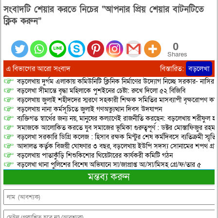
সংবাদটি শেয়ার করতে নিচের “আপনার প্রিয় শেয়ার বাটনটিতে
ক্লিক করুন”
0
Shares
এ বিভাগের আরো সংবাদ
বিস্তারিত:
বড়লেখা
বড়লেখায় দুর্গম এলাকায় কমিউনিটি ক্লিনিক নির্মাণের উদ্যোগ নিচ্ছে সরকার- নাসির
বড়লেখা সীমান্তে বৃদ্ধা মহিলাকে পুশইনের চেষ্টা: রুখে দিলো ৫২ বিজিবি
বড়লেখায় জুলাই শহীদদের স্মরণে সহকারী শিক্ষক সমিতির মাসব্যাপী বৃক্ষরোপণ কর্ম
বড়লেখায় নানা কর্মসূচিতে জুলাই গণঅভ্যুত্থান দিবস উদযাপন
ব্যক্তিগত স্বার্থের জন্য নয়, মানুষের কল্যাণেই রাজনীতি করছেন: বড়লেখায় শরীফুল হ
সমাজকে আলোকিত করতে যুব সমাজের ভূমিকা গুরুত্বপূর্ণ : ডক্টর মোস্তাফিজুর রহম
বড়লেখা সরকারি ডিগ্রি কলেজ : হিসাব রক্ষক মিন্টুর শেষ কর্মদিবসে ব্যতিক্রমী স্মৃ
আদালত কর্তৃক বিজয়ী ঘোষণার ৩ বছর, বড়লেখায় ইউপি সদস্য সোনামের শপথ গ্র
বড়লেখায় পাতাকুঁড়ি শিশুকিশোর থিয়েটারের কার্যকরী কমিটি গঠন
বড়লেখা থানা পুলিশের বিশেষ অভিযানে সা/জাপ্রাপ্ত আ/সা/মিসহ গ্রে/ফ/তার ৫
মন্তব্য করুন