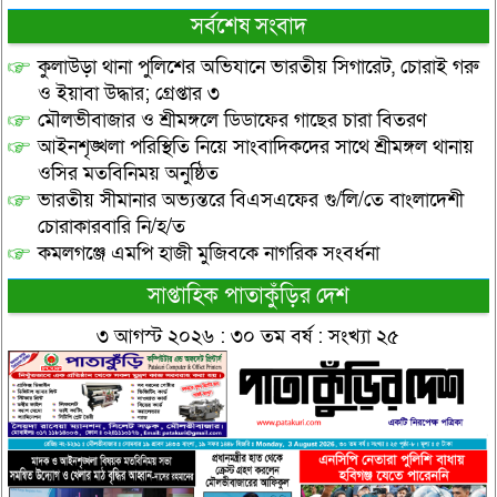
সর্বশেষ সংবাদ
কুলাউড়া থানা পুলিশের অভিযানে ভারতীয় সিগারেট, চোরাই গরু
ও ইয়াবা উদ্ধার; গ্রেপ্তার ৩
মৌলভীবাজার ও শ্রীমঙ্গলে ডিডাফের গাছের চারা বিতরণ
আইনশৃঙ্খলা পরিস্থিতি নিয়ে সাংবাদিকদের সাথে শ্রীমঙ্গল থানায়
ওসির মতবিনিময় অনুষ্ঠিত
ভারতীয় সীমানার অভ্যন্তরে বিএসএফের গু/লি/তে বাংলাদেশী
চোরাকারবারি নি/হ/ত
কমলগঞ্জে এমপি হাজী মুজিবকে নাগরিক সংবর্ধনা
সাপ্তাহিক পাতাকুঁড়ির দেশ
৩ আগস্ট ২০২৬ : ৩০ তম বর্ষ : সংখ্যা ২৫