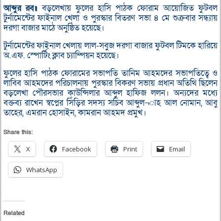
আব্দুর
রব॥
বড়লেখায় ফুলের হাসি পাঠক ফোরাম আয়োজিত ফুটবল
টুর্নামেন্টের ফাইনাল খেলা ও পুরস্কার বিতরণ সভা ৪ মে শুক্রবার সন্ধ্যায়
দরগা বাজার মাঠে অনুষ্ঠিত হয়েছে।
টুর্নামেন্টের ফাইনাল খেলায় লাল-সবুজ দরগা বাজার ফুটবল টিমকে হারিয়ে
অ.এফ. স্পোর্টিং ক্লাব চ্যাম্পিয়ন হয়েছে।
ফুলের হাসি পাঠক ফোরামের সভাপতি তানিম আহমদের সভাপতিত্বে ও
লাবিব আহমদের পরিচালনায় পুরস্কার বিকরণ সভায় প্রধান অতিথি ছিলেন
বড়লেখা পৌরসভার কাউন্সিলার আব্দুল হাফিজ ললন। অন্যদের মধ্যে
বক্তব্য রাখেন স্বপ্নের সিঁড়ির সদস্য সচিব আব্দুল¬াহ আল নোমান, আবু
তাহের, এমরান হোসাইন, কামরান আহমদ প্রমুখ।
Share this:
X
Facebook
Print
Email
WhatsApp
Related