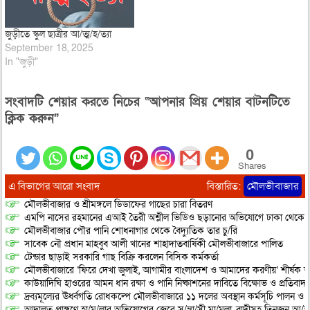
জুড়ীতে স্কুল ছাত্রীর আ/ত্ম/হ/ত্যা
September 18, 2025
In "জুড়ী"
সংবাদটি শেয়ার করতে নিচের “আপনার প্রিয় শেয়ার বাটনটিতে
ক্লিক করুন”
0
Shares
এ বিভাগের আরো সংবাদ
বিস্তারিত:
মৌলভীবাজার
মৌলভীবাজার ও শ্রীমঙ্গলে ডিডাফের গাছের চারা বিতরণ
এমপি নাসের রহমানের এআই তৈরী অশ্লীল ভিডিও ছড়ানোর অভিযোগে ঢাকা থেকে আ/সা
মৌলভীবাজার পৌর পানি শোধনাগার থেকে বৈদ্যুতিক তার চু/রি
সাবেক নৌ প্রধান মাহবুব আলী খানের শাহাদাতবার্ষিকী মৌলভীবাজারে পালিত
টেন্ডার ছাড়াই সরকারি গাছ বিক্রি করলেন বিসিক কর্মকর্তা
মৌলভীবাজারে ‘ফিরে দেখা জুলাই, আগামীর বাংলাদেশ ও আমাদের করণীয়’ শীর্ষক আ
কাউয়াদিঘি হাওরের আমন ধান রক্ষা ও পানি নিষ্কাশনের দাবিতে বিক্ষোভ ও প্রতিবাদ
দ্রব্যমূল্যের ঊর্ধ্বগতি রোধকল্পে মৌলভীবাজারে ১১ দলের অবস্থান কর্মসূচি পালন ও স
আদালত প্রাঙ্গণে হা/ম/লার অভিযোগের জেরে স/ন্ত্রা/সী মা/মলা, বাদীসহ তিনজন আ/হ