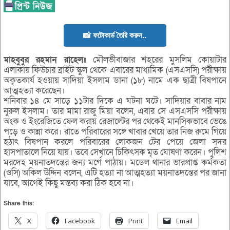
📸 ফটোকার্ড তৈরি করুন..
মাহবুবুর রহমান রাহেল॥
মৌলভীবাজার শহরের মুসলিম কোয়াটার
এলাকায় ফিউচার ব্রাইট স্কুল থেকে এবারের মাধ্যমিক (এসএসসি) পরীক্ষায়
অকৃতকার্য হওয়ায় সাদিয়া ইসলাম ডানা (১৮) নামে এক ছাত্রী বিষপানে
আত্মহত্যা করেছেন।
শনিবার ১৪ মে সাড়ে ১১টার দিকে এ ঘটনা ঘটে। সাদিয়ার বাবার নাম
নুরুল ইসলাম। তার মামা রাজু মিয়া বলেন, এবার সে এসএসসি পরীক্ষায়
অংক ও ইংরেজিতে ফেল করায় রেজাল্টের পর থেকেই মানসিকভাবে ভেঙে
পড়ে ও কান্না করে। রাতে পরিবারের সঙ্গে খাবার খেয়ে তার নিজ রুমে গিয়ে
হঠাৎ বিষপান করলে পরিবারের লোকজন টের পেয়ে জেলা সদর
হাসপাতালে নিয়ে যায়। তবে সেখানে চিকিৎসক মৃত ঘোষণা করেন। পুলিশ
মরদেহ ময়নাতদন্তের জন্য মর্গে পাঠায়। মডেল থানার ভারপ্রাপ্ত কর্মকতা
(ওসি) অকিল উদ্দিন বলেন, এটি হত্যা না আত্মহত্যা ময়নাতদন্তের পর জানা
যাবে, আগেই কিছু মন্তব্য করা ঠিক হবে না।
Share this:
X
Facebook
Print
Email