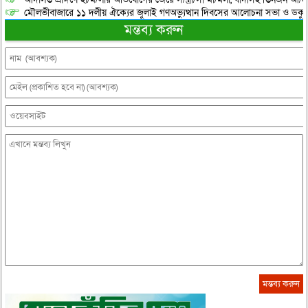
মৌলভীবাজারে ১১ দলীয় ঐক্যের জুলাই গণঅভ্যুত্থান দিবসের আলোচনা সভা ও ডকুমেন্
মন্তব্য করুন