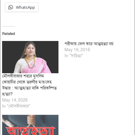
WhatsApp
Related
পরীক্ষায় ফেল করে আত্মহত্যা নয়
May 16, 2016
In "সাহিত্য"
মৌলভীবাজার শহরে মুসলিম
কোয়ার্টার থেকে তরুণীর ম/র/দেহ
উদ্ধার : আ/ত্মহ/ত্যা নাকি পরিকল্পিত
হ/ত্যা?
May 14, 2026
In "মৌলভীবাজার"