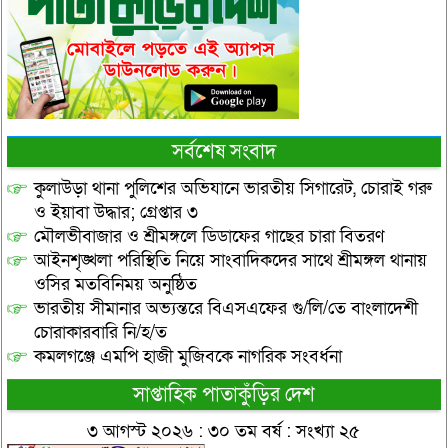
সর্বশেষ সংবাদ
কুলাউড়া থানা পুলিশের অভিযানে ভারতীয় সিগারেট, চোরাই গরু
ও ইয়াবা উদ্ধার; গ্রেপ্তার ৩
মৌলভীবাজার ও শ্রীমঙ্গলে ডিডাফের গাছের চারা বিতরণ
আইনশৃঙ্খলা পরিস্থিতি নিয়ে সাংবাদিকদের সাথে শ্রীমঙ্গল থানায়
ওসির মতবিনিময় অনুষ্ঠিত
ভারতীয় সীমানার অভ্যন্তরে বিএসএফের গু/লি/তে বাংলাদেশী
চোরাকারবারি নি/হ/ত
কমলগঞ্জে এমপি হাজী মুজিবকে নাগরিক সংবর্ধনা
সাপ্তাহিক পাতাকুঁড়ির দেশ
৩ আগস্ট ২০২৬ : ৩০ তম বর্ষ : সংখ্যা ২৫