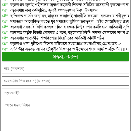
বড়লেখায় জুলাই শহীদদের স্মরণে সহকারী শিক্ষক সমিতির মাসব্যাপী বৃক্ষরোপণ কর্ম
বড়লেখায় নানা কর্মসূচিতে জুলাই গণঅভ্যুত্থান দিবস উদযাপন
ব্যক্তিগত স্বার্থের জন্য নয়, মানুষের কল্যাণেই রাজনীতি করছেন: বড়লেখায় শরীফুল হ
সমাজকে আলোকিত করতে যুব সমাজের ভূমিকা গুরুত্বপূর্ণ : ডক্টর মোস্তাফিজুর রহম
বড়লেখা সরকারি ডিগ্রি কলেজ : হিসাব রক্ষক মিন্টুর শেষ কর্মদিবসে ব্যতিক্রমী স্মৃ
আদালত কর্তৃক বিজয়ী ঘোষণার ৩ বছর, বড়লেখায় ইউপি সদস্য সোনামের শপথ গ্র
বড়লেখায় পাতাকুঁড়ি শিশুকিশোর থিয়েটারের কার্যকরী কমিটি গঠন
বড়লেখা থানা পুলিশের বিশেষ অভিযানে সা/জাপ্রাপ্ত আ/সা/মিসহ গ্রে/ফ/তার ৫
ব্যারিস্টার জহরত আদিব চৌধুরীর সিঙ্গাপুর ও ইন্দোনেশিয়ায় সার্ফ পার্লামেন্টারিয়ান্স স্
মন্তব্য করুন