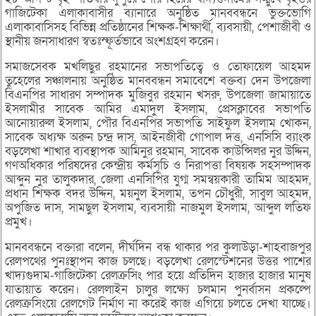
গাজিটেকা এলাকাবাসীর ব্যানারে অনুষ্ঠিত মানববন্ধনে ভুক্তভোগি
এলাকাবাসিসহ বিভিন্ন প্রতিষ্ঠানের শিক্ষক-শিক্ষার্থী, ব্যবসায়ী, পেশাজীবী ও
স্থানীয় জনসাধারণ স্বতঃস্ফূর্তভাবে অংশগ্রহণ করেন।
সমাজসেবক মখলিছুর রহমানের সভাপতিত্বে ও তোফায়েল আহমদ
তুহেলের সঞ্চালনায় অনুষ্ঠিত মানববন্ধন সমাবেশে বক্তব্য দেন উপজেলা
বিএনপির সাধারণ সম্পাদক মুজিবুর রহমান খসরু, উপজেলা জামায়াতে
ইসলামীর সাবেক আমির এমাদুল ইসলাম, প্রেসক্লাবের সভাপতি
আনোয়ারুল ইসলাম, পৌর বিএনপির সভাপতি সাইফুল ইসলাম খোকন,
সাবেক অধ্যক্ষ অরুন চন্দ্র দাস, আইনজীবী গোপাল দত্ত, এনসিসি ব্যাংক
বড়লেখা শাখার ব্যবস্থাপক আমিনুর রহমান, সাবেক কাউন্সিলর নুর উদ্দিন,
গণঅধিকার পরিষদের কেন্দ্রীয় কর্মসূচি ও নিরাপত্তা বিষয়ক সহসম্পাদক
আব্দুন নুর তালুকদার, জেলা এনসিপির যুগ্ম সমন্বয়কারী তামিম আহমদ,
প্রধান শিক্ষক বদর উদ্দিন, ময়নুল ইসলাম, তপন চৌধুরী, সাবুল আহমদ,
অপুজিত দাস, সামছুল ইসলাম, ব্যবসায়ী নাজমুল ইসলাম, আব্দুল লতিফ
প্রমুখ।
মানববন্ধনে বক্তারা বলেন, দীর্ঘদিন বন্ধ থাকার পর কুলাউড়া-শাহবাজপুর
রেলপথের পুনঃস্থাপন কাজ চলছে। বড়লেখা রেলস্টেশনের উত্তর পাশের
খাদ্যগুদাম-গাজিটেকা রেলক্রসিং পার হয়ে প্রতিদিন হাজার হাজার মানুষ
যাতায়াত করেন। রেললাইন চালুর লক্ষ্যে চলমান পুনর্বাসন প্রকল্পে
রেলক্রসিংয়ে রেলগেট নির্মাণ না করেই কাজ এগিয়ে চলতে দেখা যাচ্ছে।