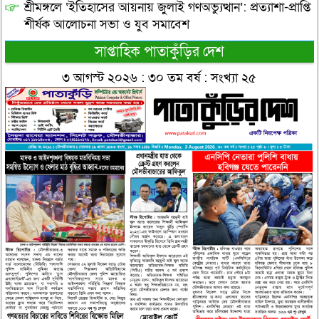
শ্রীমঙ্গলে ‘ইতিহাসের আয়নায় জুলাই গণঅভ্যুত্থান’: প্রত্যাশা-প্রাপ্তি
শীর্ষক আলোচনা সভা ও যুব সমাবেশ
সাপ্তাহিক পাতাকুঁড়ির দেশ
৩ আগস্ট ২০২৬ : ৩০ তম বর্ষ : সংখ্যা ২৫