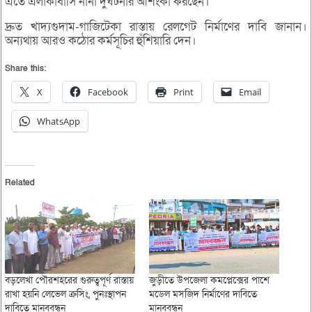
এতে এলাকাবাসি নানা দুর্ঘটনার আশংকা করছেন।
দ্রুত খাদ্যগুদাম-গাজিটেকা রাস্তায় রেলগেট নির্মাণের দাবি জানান।
অন্যথায় আরও কঠোর কর্মসূচির হুঁশিয়ারি দেন।
Share this:
X
Facebook
Print
Email
WhatsApp
Related
বড়লেখা পৌরশহরের গুরুত্বপূর্ণ রাস্তায়
জুড়ীতে উপজেলা কমপ্লেক্সের পাশে
রাখা হয়নি লেভেল ক্রসিং, পুনঃস্থাপন
মডেল মসজিদ নির্মাণের দাবিতে
দাবিতে মানববন্ধন
মানববন্ধন