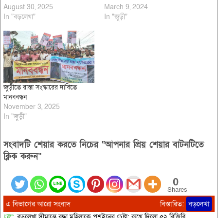
August 30, 2025
March 9, 2024
In "বড়লেখা"
In "জুড়ী"
জুড়ীতে রাস্তা সংস্কারের দাবিতে
মানববন্ধন
November 3, 2025
In "জুড়ী"
সংবাদটি শেয়ার করতে নিচের “আপনার প্রিয় শেয়ার বাটনটিতে
ক্লিক করুন”
0
Shares
এ বিভাগের আরো সংবাদ
বিস্তারিত:
বড়লেখা
বড়লেখা সীমান্তে বৃদ্ধা মহিলাকে পুশইনের চেষ্টা: রুখে দিলো ৫২ বিজিবি