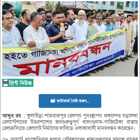
📸 ফটোকার্ড তৈরি করুন..
আব্দুর
রব :
কুলাউড়া-শাহবাজপুর রেলপথ পুনঃস্থাপন প্রকল্পের বড়লেখা
রেলস্টেশনের উত্তরপাশের জনগুরুত্বপূর্ণ খাদ্যগুদাম-গাজিটেকা রাস্তায়
রেলক্রসিংয়ে রেলগেট নির্মাণের দাবিতে এলাকাবাসী মানববন্ধন করেছেন।
২৮ আগস্ট বৃহস্পতিবার দুপুরে পৌরশহরের খাদ্যগুদামের সম্মুখে বৃহত্তর