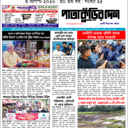
৩ আগস্ট ২০২৬ : ৩০ তম বর্ষ : সংখ্যা ২৫