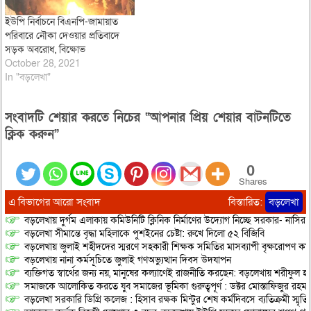
ইউপি নির্বাচনে বিএনপি-জামায়াত
পরিবারে নৌকা দেওয়ার প্রতিবাদে
সড়ক অবরোধ, বিক্ষোভ
October 28, 2021
In "বড়লেখা"
সংবাদটি শেয়ার করতে নিচের “আপনার প্রিয় শেয়ার বাটনটিতে
ক্লিক করুন”
0
Shares
এ বিভাগের আরো সংবাদ
বিস্তারিত:
বড়লেখা
বড়লেখায় দুর্গম এলাকায় কমিউনিটি ক্লিনিক নির্মাণের উদ্যোগ নিচ্ছে সরকার- নাসির
বড়লেখা সীমান্তে বৃদ্ধা মহিলাকে পুশইনের চেষ্টা: রুখে দিলো ৫২ বিজিবি
বড়লেখায় জুলাই শহীদদের স্মরণে সহকারী শিক্ষক সমিতির মাসব্যাপী বৃক্ষরোপণ কর্ম
বড়লেখায় নানা কর্মসূচিতে জুলাই গণঅভ্যুত্থান দিবস উদযাপন
ব্যক্তিগত স্বার্থের জন্য নয়, মানুষের কল্যাণেই রাজনীতি করছেন: বড়লেখায় শরীফুল হ
সমাজকে আলোকিত করতে যুব সমাজের ভূমিকা গুরুত্বপূর্ণ : ডক্টর মোস্তাফিজুর রহম
বড়লেখা সরকারি ডিগ্রি কলেজ : হিসাব রক্ষক মিন্টুর শেষ কর্মদিবসে ব্যতিক্রমী স্মৃ