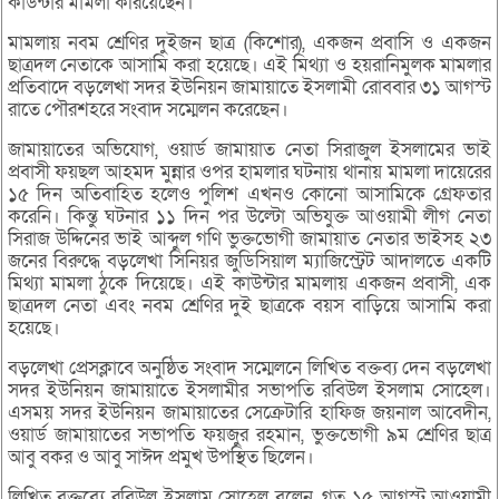
কাউন্টার মামলা করিয়েছেন।
মামলায় নবম শ্রেণির দুইজন ছাত্র (কিশোর), একজন প্রবাসি ও একজন
ছাত্রদল নেতাকে আসামি করা হয়েছে। এই মিথ্যা ও হয়রানিমুলক মামলার
প্রতিবাদে বড়লেখা সদর ইউনিয়ন জামায়াতে ইসলামী রোববার ৩১ আগস্ট
রাতে পৌরশহরে সংবাদ সম্মেলন করেছেন।
জামায়াতের অভিযোগ, ওয়ার্ড জামায়াত নেতা সিরাজুল ইসলামের ভাই
প্রবাসী ফয়ছল আহমদ মুন্নার ওপর হামলার ঘটনায় থানায় মামলা দায়েরের
১৫ দিন অতিবাহিত হলেও পুলিশ এখনও কোনো আসামিকে গ্রেফতার
করেনি। কিন্তু ঘটনার ১১ দিন পর উল্টো অভিযুক্ত আওয়ামী লীগ নেতা
সিরাজ উদ্দিনের ভাই আব্দুল গণি ভুক্তভোগী জামায়াত নেতার ভাইসহ ২৩
জনের বিরুদ্ধে বড়লেখা সিনিয়র জুডিসিয়াল ম্যাজিস্ট্রেট আদালতে একটি
মিথ্যা মামলা ঠুকে দিয়েছে। এই কাউন্টার মামলায় একজন প্রবাসী, এক
ছাত্রদল নেতা এবং নবম শ্রেণির দুই ছাত্রকে বয়স বাড়িয়ে আসামি করা
হয়েছে।
বড়লেখা প্রেসক্লাবে অনুষ্ঠিত সংবাদ সম্মেলনে লিখিত বক্তব্য দেন বড়লেখা
সদর ইউনিয়ন জামায়াতে ইসলামীর সভাপতি রবিউল ইসলাম সোহেল।
এসময় সদর ইউনিয়ন জামায়াতের সেক্রেটারি হাফিজ জয়নাল আবেদীন,
ওয়ার্ড জামায়াতের সভাপতি ফয়জুর রহমান, ভুক্তভোগী ৯ম শ্রেণির ছাত্র
আবু বকর ও আবু সাঈদ প্রমুখ উপস্থিত ছিলেন।
লিখিত বক্তব্যে রবিউল ইসলাম সোহেল বলেন, গত ১৫ আগস্ট আওয়ামী