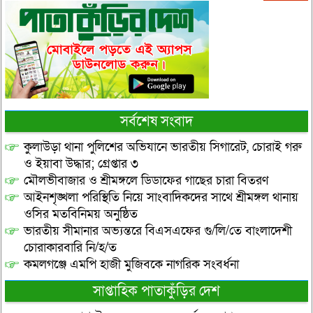
সর্বশেষ সংবাদ
কুলাউড়া থানা পুলিশের অভিযানে ভারতীয় সিগারেট, চোরাই গরু
ও ইয়াবা উদ্ধার; গ্রেপ্তার ৩
মৌলভীবাজার ও শ্রীমঙ্গলে ডিডাফের গাছের চারা বিতরণ
আইনশৃঙ্খলা পরিস্থিতি নিয়ে সাংবাদিকদের সাথে শ্রীমঙ্গল থানায়
ওসির মতবিনিময় অনুষ্ঠিত
ভারতীয় সীমানার অভ্যন্তরে বিএসএফের গু/লি/তে বাংলাদেশী
চোরাকারবারি নি/হ/ত
কমলগঞ্জে এমপি হাজী মুজিবকে নাগরিক সংবর্ধনা
সাপ্তাহিক পাতাকুঁড়ির দেশ