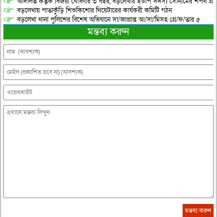
আদালত কর্তৃক বিজয়ী ঘোষণার ৩ বছর, বড়লেখায় ইউপি সদস্য সোনামের শপথ গ্র
বড়লেখায় পাতাকুঁড়ি শিশুকিশোর থিয়েটারের কার্যকরী কমিটি গঠন
বড়লেখা থানা পুলিশের বিশেষ অভিযানে সা/জাপ্রাপ্ত আ/সা/মিসহ গ্রে/ফ/তার ৫
মন্তব্য করুন