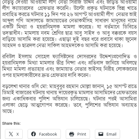
নেতৃত্ব দেওয়া আওয়ামী লীগ নেতা সিরাজ উদ্দিন এবং জড়িত আওয়ামী
লীগ ক্যাডারদের গ্রেফতার করেনি। উল্টো প্রকৃত ঘটনাকে ভিন্ন খাতে
প্রবাহিত করতে ঘটনার ১১ দিন পর ২৬ আগস্ট আওয়ামী লীগ নেতার ভাই
আব্দুল গণি আদালতে জামায়াতের নেতাকর্মীসহ সাধারণ মানুষের নামে
একটি মিথ্যা ও হয়রানিমূলক মামলা করেছে। যা বর্তমানে ডিবিতে
তদন্তাধীন। মামলায় নবম শ্রেণির ছাত্র আবু সাইদ ও আবু বক্করকে বয়স
বাড়িয়ে আসামি করা হয়েছে। এছাড়া দুই বছর ধরে প্রবাসে থাকা জুনেদ
আহমদ ও ছাত্রদল নেতা সাকিল আহমদকেও আসামি করা হয়েছে।
রবিউল ইসলাম সোহেল ফ্যাসিষ্টদের দোসরদের উদ্দেশ্যপ্রণোদিত ও
হয়রানিমূলক মিথ্যা মামলার তীব্র নিন্দা এবং প্রতিবাদ জানিয়ে অবিলম্বে
মিথ্যা মামলা প্রত্যাহার এবং জামায়াত নেতার ভাইসহ নিরীহ লোকজনের
ওপর হামলাকারীদের দ্রুত গ্রেফতার দাবি করেন।
বড়লেখা থানার ওসি মো: মাহবুবুর রহমান মোল্লা জানান, ১৫ আগস্ট রাতে
ডিমাই বাজারের ঘটনায় থানায় দায়েরকৃত মামলার আসামিদের গ্রেফতারের
জন্য একাধিকবার পুলিশ অভিযান চালিয়েছে। ঘটনার পরই আসামিরা
এলাকা ছেড়ে আত্মগোপন করেছে। তবে, পুলিশের অভিযান অব্যাহত
আছে।
Share this:
X
Facebook
Print
Email