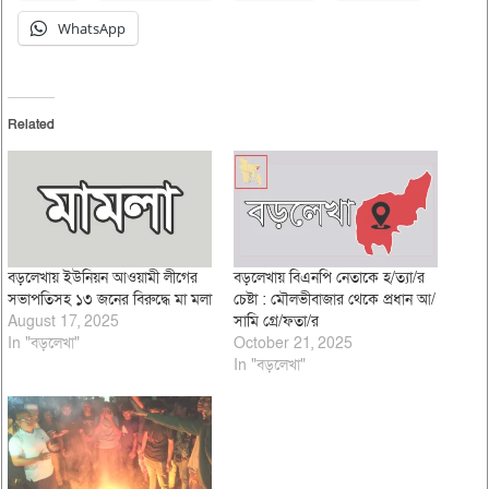
WhatsApp
Related
বড়লেখায় ইউনিয়ন আওয়ামী লীগের
বড়লেখায় বিএনপি নেতাকে হ/ত্যা/র
সভাপতিসহ ১৩ জনের বিরুদ্ধে মা মলা
চেষ্টা : মৌলভীবাজার থেকে প্রধান আ/
August 17, 2025
সামি গ্রে/ফতা/র
In "বড়লেখা"
October 21, 2025
In "বড়লেখা"