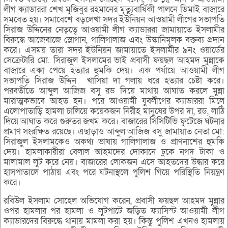
লীগ ক্যাডাররা শেখ মুজিবুর রহমানের মৃত্যুবার্ষিকী পালনে ডিমাই বাজারে
সমবেত হয়। সমাবেশে বড়লেখা সদর ইউনিয়ন আওয়ামী লীগের সভাপতি
সিরাজ উদ্দিনের নেতৃত্বে আওয়ামী লীগ ক্যাডাররা জামায়াতে ইসলামীর
বিরুদ্ধে আজেবাজে স্লোগান, গালিগালাজ এবং উস্কানিমূলক বক্তব্য প্রদান
করে। এসময় তারা সদর ইউনিয়ন জামায়াতে ইসলামীর ৯নং ওয়ার্ডের
সেক্রেটারি মো. সিরাজুল ইসলামের ভাই প্রবাসী ফয়ছল আহমদ মুন্নাকে
বাজারে একা পেয়ে হত্যার হুমকি দেয়। এক পর্যায়ে আওয়ামী লীগ
সভাপতি সিরাজ উদ্দিন খাসিয়া দা গলায় ধরে হত্যার চেষ্টা করে।
পরবর্তীতে আব্দুল আজিজ বসু রড দিয়ে মাথায় আঘাত করলে মুন্না
মারাত্মকভাবে আহত হন। পরে আওয়ামী যুবলীগের ক্যাডাররা মিলে
এলোপাতাড়ি হামলা চালিয়ে কয়েকজন নিরীহ মানুষের উপর দা, রড, লাঠি
দিয়ে আঘাত করে গুরুতর জখম করে। বাজারের সিসিটিভি ফুটেজে ঘটনার
প্রমাণ সংরক্ষিত রয়েছে। এছাড়াও আব্দুল আজিজ বসু জামায়াত নেতা মো:
সিরাজুল ইসলামকেও অকথ্য ভাষায় গালিগালাজ ও প্রাণনাশের হুমকি
দেয়। হামলাকারীরা বেলাল আহমদের দোকানে ঢুকে নগদ টাকা ও
মালামাল লুট করে নেয়। বাজারের লোকজন এসে আহতদের উদ্ধার করে
হাসপাতালে পাঠায় এবং পরে ঘটনাস্থলে পুলিশ গিয়ে পরিস্থিতি নিয়ন্ত্রণ
করে।
রবিউল ইসলাম সোহেল অভিযোগ করেন, প্রবাসী ফয়ছল আহমদ মুন্নার
ওপর হামলার পর হামলা ও লুটপাটে জড়িত ফ্যাসিস্ট আওয়ামী লীগ
ক্যাডারদের বিরুদ্ধে থানায় মামলা করা হয়। কিন্তু পুলিশ এখনও হামলায়