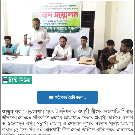
📸 ফটোকার্ড তৈরি করুন..
আব্দুর
রব :
বড়লেখায় সদর ইউনিয়ন আওয়ামী লীগের সভাপতি সিরাজ
উদ্দিনের নেতৃত্বে পরিকল্পিতভাবে জামায়াত নেতার প্রবাসী ভাইসহ দলের
ও স্বজনদের ওপর সন্ত্রাসী হামলা ও দোকান লুটের ঘটনায় থানায় মামলা
করার ১১ দিন পর ওই আওয়ামী লীগ নেতা ভাইকে বাদি করে আদালতে