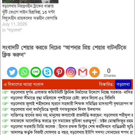
বড়লেখায় নিয়ন্ত্রণহীন ট্রাকের ধাক্কায়
খুঁটি ভেংগে লাইন ছিন্নভিন্ন, ১৩ ঘন্টা
বিদ্যুৎহীন গ্রাহকদের অন্তহীন ভোগান্তি
July 11, 2026
In "বড়লেখা"
সংবাদটি শেয়ার করতে নিচের “আপনার প্রিয় শেয়ার বাটনটিতে
ক্লিক করুন”
0
Shares
এ বিভাগের আরো সংবাদ
বিস্তারিত:
বড়লেখা
বড়লেখায় দুর্গম এলাকায় কমিউনিটি ক্লিনিক নির্মাণের উদ্যোগ নিচ্ছে সরকার- নাসির
বড়লেখা সীমান্তে বৃদ্ধা মহিলাকে পুশইনের চেষ্টা: রুখে দিলো ৫২ বিজিবি
বড়লেখায় জুলাই শহীদদের স্মরণে সহকারী শিক্ষক সমিতির মাসব্যাপী বৃক্ষরোপণ কর্ম
বড়লেখায় নানা কর্মসূচিতে জুলাই গণঅভ্যুত্থান দিবস উদযাপন
ব্যক্তিগত স্বার্থের জন্য নয়, মানুষের কল্যাণেই রাজনীতি করছেন: বড়লেখায় শরীফুল হ
সমাজকে আলোকিত করতে যুব সমাজের ভূমিকা গুরুত্বপূর্ণ : ডক্টর মোস্তাফিজুর রহম
বড়লেখা সরকারি ডিগ্রি কলেজ : হিসাব রক্ষক মিন্টুর শেষ কর্মদিবসে ব্যতিক্রমী স্মৃ
আদালত কর্তৃক বিজয়ী ঘোষণার ৩ বছর, বড়লেখায় ইউপি সদস্য সোনামের শপথ গ্র