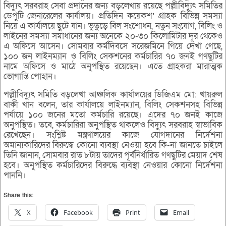
বিদ্যুৎ সরবরাহ সেবা প্রদানের জন্য বড়লেখায় রয়েছে পল্লীবিদ্যুৎ সমিতির
ডেপুটি জেনারেলের কার্যালয়। প্রতিদিন কয়েকশ’ গ্রাহক বিভিন্ন সমস্যা
নিয়ে এ কার্যালয়ে ছুটে যান। ভুতুড়ে বিল সংশোধন, নতুন সংযোগ, বিলিং ও
লাইনের সমস্যা সমাধানের জন্য অনেকে ২০-৩০ কিলোমিটার দূর থেকেও
এ অফিসে আসেন। সোমবার কর্মদিবসে সরেজমিনে গিয়ে দেখা গেছে,
১০০ জন লাইনম্যান ও বিলিং সেকশনের কর্মচারির ৭০ জনই গণছুটির
নামে অফিসে ও মাঠে অনুপস্থিত রয়েছেন। এতে গ্রাহকরা মারাত্মক
ভোগান্তি পোহান।
পল্লীবিদ্যুৎ সমিতি বড়লেখা আঞ্চলিক কার্যালয়ের ডিজিএম মো: খায়রুল
বাকী খান বলেন, তার কার্যালয়ে লাইনম্যান, বিলিং সেকশনসহ বিভিন্ন
পর্যায়ে ১০০ জনের মতো কর্মচারি রয়েছে। এদের ৭০ জনই কাজে
অনুপস্থিত। তবে, কর্মচারিরা অনুপস্থিত থাকলেও বিদ্যুৎ সরবরাহ স্বাভাবিক
রেখেছেন। সংশ্লিষ্ট মন্ত্রণালয়ের কাজে যোগদানের নির্দেশনা
অমান্যকারিদের বিরুদ্ধে কোনো ব্যবস্থা নেওয়া হবে কি-না জানতে চাইলে
তিনি জানান, সোমবার রাত ৮টায় তাদের পূর্বনির্ধারিত গণছুটির মেয়াদ শেষ
হবে। অনুপস্থিত কর্মচারিদের বিরুদ্ধে ব্যবস্থা নেওয়ার কোনো নির্দেশনা
পাননি।
Share this:
X
Facebook
Print
Email