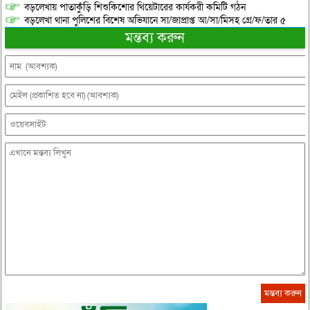
বড়লেখায় পাতাকুঁড়ি শিশুকিশোর থিয়েটারের কার্যকরী কমিটি গঠন
বড়লেখা থানা পুলিশের বিশেষ অভিযানে সা/জাপ্রাপ্ত আ/সা/মিসহ গ্রে/ফ/তার ৫
মন্তব্য করুন