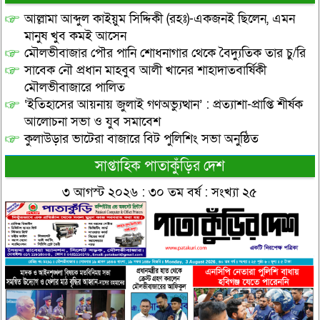
আল্লামা আব্দুল কাইয়ুম সিদ্দিকী (রহঃ)-একজনই ছিলেন, এমন
মানুষ খুব কমই আসেন
মৌলভীবাজার পৌর পানি শোধনাগার থেকে বৈদ্যুতিক তার চু/রি
সাবেক নৌ প্রধান মাহবুব আলী খানের শাহাদাতবার্ষিকী
মৌলভীবাজারে পালিত
‘ইতিহাসের আয়নায় জুলাই গণঅভ্যুত্থান’ : প্রত্যাশা-প্রাপ্তি শীর্ষক
আলোচনা সভা ও যুব সমাবেশ
কুলাউড়ার ভাটেরা বাজারে বিট পুলিশিং সভা অনুষ্ঠিত
সাপ্তাহিক পাতাকুঁড়ির দেশ
৩ আগস্ট ২০২৬ : ৩০ তম বর্ষ : সংখ্যা ২৫