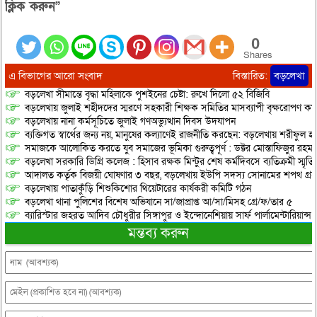
ক্লিক করুন”
0
Shares
এ বিভাগের আরো সংবাদ
বিস্তারিত:
বড়লেখা
বড়লেখা সীমান্তে বৃদ্ধা মহিলাকে পুশইনের চেষ্টা: রুখে দিলো ৫২ বিজিবি
বড়লেখায় জুলাই শহীদদের স্মরণে সহকারী শিক্ষক সমিতির মাসব্যাপী বৃক্ষরোপণ কর্ম
বড়লেখায় নানা কর্মসূচিতে জুলাই গণঅভ্যুত্থান দিবস উদযাপন
ব্যক্তিগত স্বার্থের জন্য নয়, মানুষের কল্যাণেই রাজনীতি করছেন: বড়লেখায় শরীফুল হ
সমাজকে আলোকিত করতে যুব সমাজের ভূমিকা গুরুত্বপূর্ণ : ডক্টর মোস্তাফিজুর রহম
বড়লেখা সরকারি ডিগ্রি কলেজ : হিসাব রক্ষক মিন্টুর শেষ কর্মদিবসে ব্যতিক্রমী স্মৃ
আদালত কর্তৃক বিজয়ী ঘোষণার ৩ বছর, বড়লেখায় ইউপি সদস্য সোনামের শপথ গ্র
বড়লেখায় পাতাকুঁড়ি শিশুকিশোর থিয়েটারের কার্যকরী কমিটি গঠন
বড়লেখা থানা পুলিশের বিশেষ অভিযানে সা/জাপ্রাপ্ত আ/সা/মিসহ গ্রে/ফ/তার ৫
ব্যারিস্টার জহরত আদিব চৌধুরীর সিঙ্গাপুর ও ইন্দোনেশিয়ায় সার্ফ পার্লামেন্টারিয়ান্স স্
মন্তব্য করুন