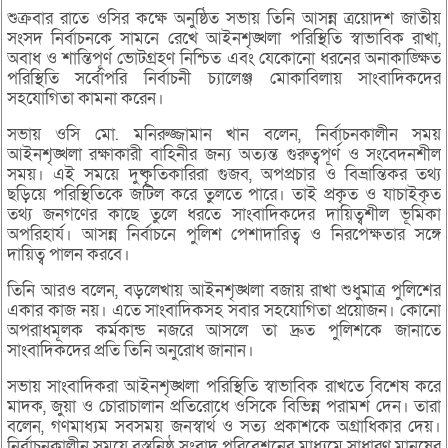
শুক্রবার রাতে ওসির কক্ষে অনুষ্ঠিত সভায় তিনি আসন্ন ত্রয়োদশ জাতীয়
সংসদ নির্বাচনকে সামনে রেখে আইনশৃঙ্খলা পরিস্থিতি স্বাভাবিক রাখা,
অবাধ ও শান্তিপূর্ণ ভোটগ্রহণ নিশ্চিত এবং যেকোনো ধরনের অনাকাঙ্ক্ষিত
পরিস্থিতি সর্বোপরি নির্বাচনী চ্যালেঞ্জ মোকাবিলায় সাংবাদিকদের
সহযোগিতা কামনা করেন।
সভায় ওসি মো. মনিরুজ্জামান খান বলেন, নির্বাচনকালীন সময়
আইনশৃঙ্খলা রক্ষাকারী বাহিনীর জন্য অত্যন্ত গুরুত্বপূর্ণ ও সংবেদনশীল
সময়। এই সময়ে দুষ্কৃতিকারিরা গুজব, অপপ্রচার ও বিভ্রান্তিকর তথ্য
ছড়িয়ে পরিস্থিতিকে জটিল করে তুলতে পারে। তাই প্রকৃত ও যাচাইকৃত
তথ্য জনগণের কাছে তুলে ধরতে সাংবাদিকদের দায়িত্বশীল ভূমিকা
অপরিহার্য। আসন্ন নির্বাচনে পুলিশ পেশাদারিত্ব ও নিরপেক্ষতার সঙ্গে
দায়িত্ব পালন করবে।
তিনি আরও বলেন, বড়লেখায় আইনশৃঙ্খলা বজায় রাখা শুধুমাত্র পুলিশের
একার কাজ নয়। এতে সাংবাদিকসহ সবার সহযোগিতা প্রয়োজন। কোনো
অপরাধমূলক কর্মকান্ড নজরে আসলে তা দ্রুত পুলিশকে জানাতে
সাংবাদিকদের প্রতি তিনি অনুরোধ জানান।
সভায় সাংবাদিকরা আইনশৃঙ্খলা পরিস্থিতি স্বাভাবিক রাখতে বিশেষ করে
মাদক, জুয়া ও চোরাচালান প্রতিরোধে ওসিকে বিভিন্ন পরামর্শ দেন। তারা
বলেন, গণমাধ্যম সবসময় জনস্বার্থ ও সত্য প্রকাশকে অগ্রাধিকার দেয়।
নির্বাচনকালীন সময়ে বস্তনিষ্ঠ সংবাদ পরিবেশনের মাধ্যমে সাধারণ মানুষের