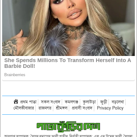
প্রথম পাতা
সকল সংবাদ
কমলগঞ্জ
কুলাউড়া
জুড়ী
বড়লেখা
মৌলভীবাজার
রাজনগর
শ্রীমঙ্গল
প্রবাসী সংবাদ
Privacy Policy
ভারপ্রাপ্ত সম্পাদক: সৈয়দ হুমায়েদ আলী শাহীন, নির্বাহী সম্পাদক: এস এম উমেদ আলী, সৈয়দা