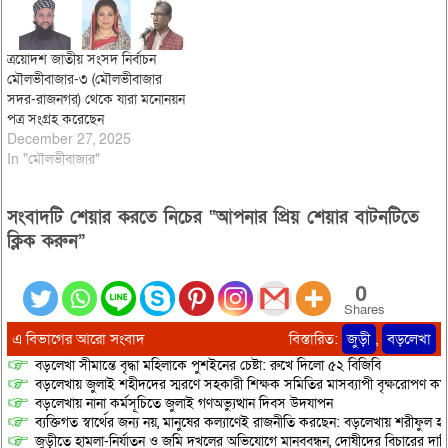
ত্রয়োদশ জাতীয় সংসদ নির্বাচন
মৌলভীবাজার-৩ (মৌলভীবাজার
সদর-রাজনগর) থেকে যারা মনোনয়ন
পত্র সংগ্রহ করেছেন
December 27, 2025
In "মৌলভীবাজার"
সংবাদটি শেয়ার করতে নিচের “আপনার প্রিয় শেয়ার বাটনটিতে
ক্লিক করুন”
0
Shares
এ বিভাগের আরো সংবাদ
বিস্তারিত:
জুড়ী
,
বড়লেখা
বড়লেখা সীমান্তে বৃদ্ধা মহিলাকে পুশইনের চেষ্টা: রুখে দিলো ৫২ বিজিবি
বড়লেখায় জুলাই শহীদদের স্মরণে সহকারী শিক্ষক সমিতির মাসব্যাপী বৃক্ষরোপণ কর্ম
বড়লেখায় নানা কর্মসূচিতে জুলাই গণঅভ্যুত্থান দিবস উদযাপন
ব্যক্তিগত স্বার্থের জন্য নয়, মানুষের কল্যাণেই রাজনীতি করছেন: বড়লেখায় শরীফুল হ
জুড়ীতে হামলা-নির্যাতন ও জমি দখলের অভিযোগে মানববন্ধন, দোষীদের বিচারের দাব