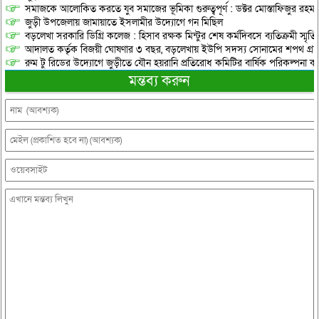
সমাজকে আলোকিত করতে যুব সমাজের ভূমিকা গুরুত্বপূর্ণ : ডক্টর মোস্তাফিজুর রহম
জুড়ী উপজেলায় জামায়াতে ইসলামীর উদ্যোগে গন মিছিল
বড়লেখা সরকারি ডিগ্রি কলেজ : হিসাব রক্ষক মিন্টুর শেষ কর্মদিবসে ব্যতিক্রমী স্মৃ
আদালত কর্তৃক বিজয়ী ঘোষণার ৩ বছর, বড়লেখায় ইউপি সদস্য সোনামের শপথ গ্র
রুম টু রিডের উদ্যোগে জুড়ীতে যৌন হয়রানি প্রতিরোধ কমিটির বার্ষিক পরিকল্পনা কর
মন্তব্য করুন