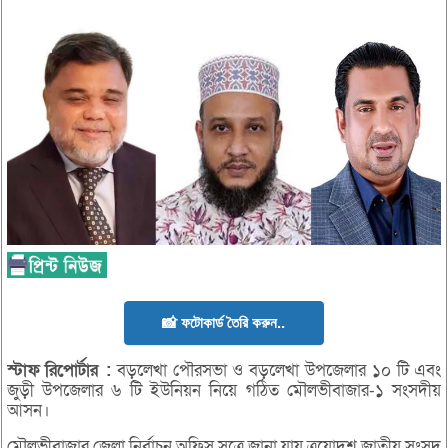
📸 ফটোকার্ড তৈরি করুন..
স্টাফ
রিপোর্টার
:
বড়লেখা পৌরসভা ও বড়লেখা উপজেলার ১০ টি এবং
জুড়ী উপজেলার ৬ টি ইউনিয়ন নিয়ে গঠিত মৌলভীবাজার-১ সংসদীয়
আসন।
মৌলভীবাজার জেলা নির্বাচন অফিস সূত্রে জানা যায় ত্রয়োদশ জাতীয় সংসদ