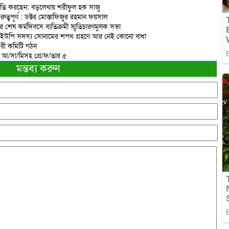
রাজনীতি করছেন: বড়লেখায় শরীফুল হক সাজু
বপূর্ণ : ডক্টর মোস্তাফিজুর রহমান ফয়সাল
র শেষ কর্মদিবসে ব্যতিক্রমী স্মৃতিচারণমুলক সভা
 ইউপি সদস্য সোনামের শপথ গ্রহণে আর নেই কোনো বাধা
করী কমিটি গঠন
ত আ/সা/মিসহ গ্রে/ফ/তার ৫
মন্তব্য করুন