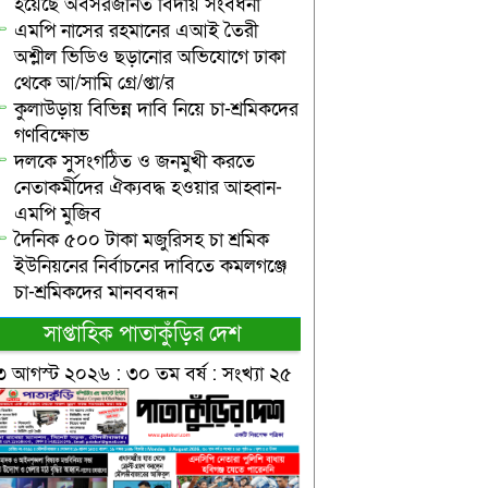
হয়েছে অবসরজনিত বিদায় সংবর্ধনা
এমপি নাসের রহমানের এআই তৈরী
অশ্লীল ভিডিও ছড়ানোর অভিযোগে ঢাকা
থেকে আ/সামি গ্রে/প্তা/র
কুলাউড়ায় বিভিন্ন দাবি নিয়ে চা-শ্রমিকদের
গণবিক্ষোভ
দলকে সুসংগঠিত ও জনমুখী করতে
নেতাকর্মীদের ঐক্যবদ্ধ হওয়ার আহ্বান-
এমপি মুজিব
দৈনিক ৫০০ টাকা মজুরিসহ চা শ্রমিক
ইউনিয়নের নির্বাচনের দাবিতে কমলগঞ্জে
চা-শ্রমিকদের মানববন্ধন
সাপ্তাহিক পাতাকুঁড়ির দেশ
৩ আগস্ট ২০২৬ : ৩০ তম বর্ষ : সংখ্যা ২৫