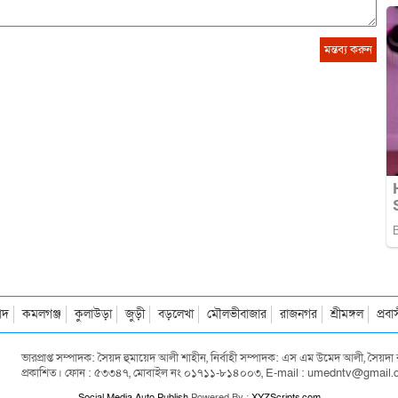
াদ
কমলগঞ্জ
কুলাউড়া
জুড়ী
বড়লেখা
মৌলভীবাজার
রাজনগর
শ্রীমঙ্গল
প্রব
ভারপ্রাপ্ত সম্পাদক: সৈয়দ হুমায়েদ আলী শাহীন, নির্বাহী সম্পাদক: এস এম উমেদ আলী, সৈয়
প্রকাশিত। ফোন : ৫৩৩৪৭, মোবাইল নং ০১৭১১-৮১৪০০৩, E-mail : umedntv@gmail
Social Media Auto Publish
Powered By :
XYZScripts.com