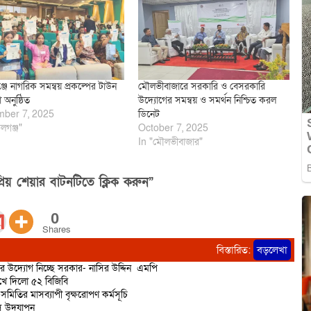
জে নাগরিক সমন্বয় প্রকল্পের টাউন
মৌলভীবাজারে সরকারি ও বেসরকারি
অনুষ্ঠিত
উদ্যোগের সমন্বয় ও সমর্থন নিশ্চিত করল
ber 7, 2025
ডিনেট
লগঞ্জ"
October 7, 2025
In "মৌলভীবাজার"
িয় শেয়ার বাটনটিতে ক্লিক করুন”
0
Shares
বিস্তারিত:
বড়লেখা
ণের উদ্যোগ নিচ্ছে সরকার- নাসির উদ্দিন এমপি
রুখে দিলো ৫২ বিজিবি
মিতির মাসব্যাপী বৃক্ষরোপণ কর্মসূচি
িবস উদযাপন