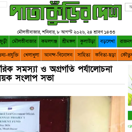
মৌলভীবাজার, শনিবার, ৮ আগস্ট ২০২৬, ২৪ শ্রাবণ ১৪৩৩
জুড়ী
মৌলভীবাজার
কমলগঞ্জ
শ্রীমঙ্গল
কুলাউড়া
বড়লেখা
রাজন
থ্য-প্রযুক্তি
খেলাধুলা
আনন্দ-বিনোদন
সাহিত্য
কবিতা-ছড়া
কৌতু
গরিক সমস্যা ও অগ্রগতি পর্যালোচনা
ষয়ক সংলাপ সভা