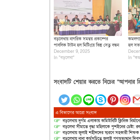
বড়লেখায় নাগরিক সমন্বয় প্রকল্পের
কমলগঞ্
পাবলিক টাউন হল মিটিংয়ে ভিন্ন সেতু বন্ধন
হল সভা 
December 9, 2025
Decem
In "বড়লেখা"
In "কম
সংবাদটি শেয়ার করতে নিচের “আপনার প্র
এ বিভাগের আরো সংবাদ
বড়লেখায় দুর্গম এলাকায় কমিউনিটি ক্লিনিক নির্মা
বড়লেখা সীমান্তে বৃদ্ধা মহিলাকে পুশইনের চেষ্টা: 
বড়লেখায় জুলাই শহীদদের স্মরণে সহকারী শিক্ষক স
বড়লেখায় নানা কর্মসূচিতে জুলাই গণঅভ্যুত্থান দ