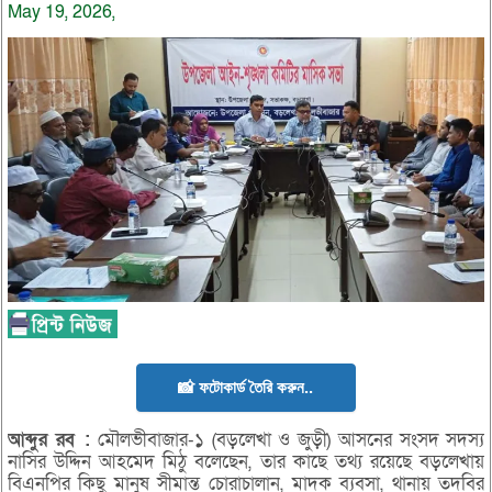
May 19, 2026,
📸 ফটোকার্ড তৈরি করুন..
আব্দুর
রব :
মৌলভীবাজার-১ (বড়লেখা ও জুড়ী) আসনের সংসদ সদস্য
নাসির উদ্দিন আহমেদ মিঠু বলেছেন, তার কাছে তথ্য রয়েছে বড়লেখায়
বিএনপির কিছু মানুষ সীমান্ত চোরাচালান, মাদক ব্যবসা, থানায় তদবির