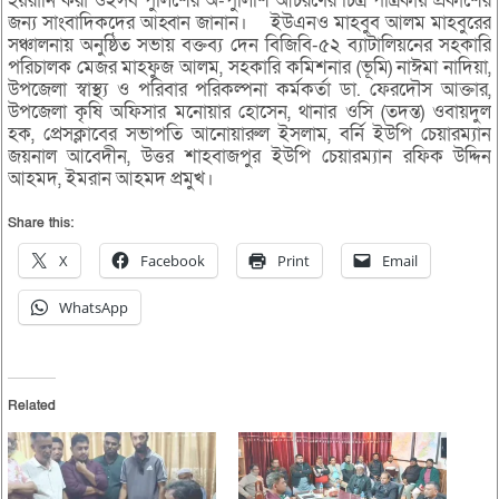
হয়রানি করা ওইসব পুলিশের অ-পুলিশি আচরণের চিত্র পত্রিকায় প্রকাশের
জন্য সাংবাদিকদের আহ্বান জানান। ইউএনও মাহবুব আলম মাহবুরের
সঞ্চালনায় অনুষ্ঠিত সভায় বক্তব্য দেন বিজিবি-৫২ ব্যাটালিয়নের সহকারি
পরিচালক মেজর মাহফুজ আলম, সহকারি কমিশনার (ভূমি) নাঈমা নাদিয়া,
উপজেলা স্বাস্থ্য ও পরিবার পরিকল্পনা কর্মকর্তা ডা. ফেরদৌস আক্তার,
উপজেলা কৃষি অফিসার মনোয়ার হোসেন, থানার ওসি (তদন্ত) ওবায়দুল
হক, প্রেসক্লাবের সভাপতি আনোয়ারুল ইসলাম, বর্নি ইউপি চেয়ারম্যান
জয়নাল আবেদীন, উত্তর শাহবাজপুর ইউপি চেয়ারম্যান রফিক উদ্দিন
আহমদ, ইমরান আহমদ প্রমুখ।
Share this:
X
Facebook
Print
Email
WhatsApp
Related