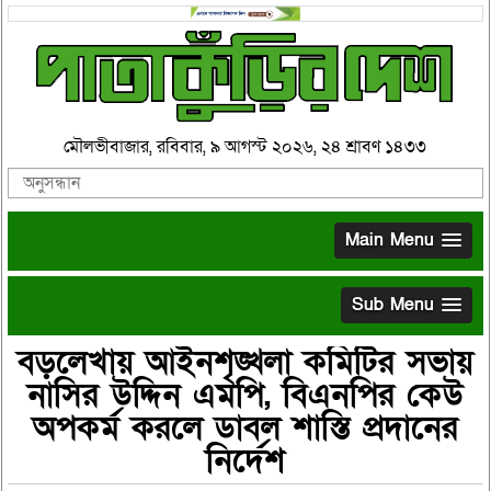
মৌলভীবাজার, রবিবার, ৯ আগস্ট ২০২৬, ২৪ শ্রাবণ ১৪৩৩
Main Menu
Sub Menu
বড়লেখায় আইনশৃঙ্খলা কমিটির সভায়
নাসির উদ্দিন এমপি, বিএনপির কেউ
অপকর্ম করলে ডাবল শাস্তি প্রদানের
নির্দেশ