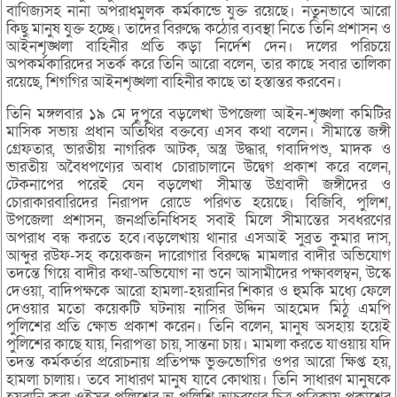
বাণিজ্যসহ নানা অপরাধমুলক কর্মকান্ডে যুক্ত রয়েছে। নতুনভাবে আরো
কিছু মানুষ যুক্ত হচ্ছে। তাদের বিরুদ্ধে কঠোর ব্যবস্থা নিতে তিনি প্রশাসন ও
আইনশৃঙ্খলা বাহিনীর প্রতি কড়া নির্দেশ দেন। দলের পরিচয়ে
অপকর্মকারিদের সতর্ক করে তিনি আরো বলেন, তার কাছে সবার তালিকা
রয়েছে, শিগগির আইনশৃঙ্খলা বাহিনীর কাছে তা হস্তান্তর করবেন।
তিনি মঙ্গলবার ১৯ মে দুপুরে বড়লেখা উপজেলা আইন-শৃঙ্খলা কমিটির
মাসিক সভায় প্রধান অতিথির বক্তব্যে এসব কথা বলেন। সীমান্তে জঙ্গী
গ্রেফতার, ভারতীয় নাগরিক আটক, অস্ত্র উদ্ধার, গবাদিপশু, মাদক ও
ভারতীয় অবৈধপণ্যের অবাধ চোরাচালানে উদ্বেগ প্রকাশ করে বলেন,
টেকনাপের পরেই যেন বড়লেখা সীমান্ত উগ্রবাদী জঙ্গীদের ও
চোরাকারবারিদের নিরাপদ রোডে পরিণত হয়েছে। বিজিবি, পুলিশ,
উপজেলা প্রশাসন, জনপ্রতিনিধিসহ সবাই মিলে সীমান্তের সবধরণের
অপরাধ বন্ধ করতে হবে।বড়লেখায় থানার এসআই সুব্রত কুমার দাস,
আব্দুর রউফ-সহ কয়েকজন দারোগার বিরুদ্ধে মামলার বাদীর অভিযোগ
তদন্তে গিয়ে বাদীর কথা-অভিযোগ না শুনে আসামীদের পক্ষাবলম্বন, উস্কে
দেওয়া, বাদিপক্ষকে আরো হামলা-হয়রানির শিকার ও হুমকি মধ্যে ফেলে
দেওয়ার মতো কয়েকটি ঘটনায় নাসির উদ্দিন আহমেদ মিঠু এমপি
পুলিশের প্রতি ক্ষোভ প্রকাশ করেন। তিনি বলেন, মানুষ অসহায় হয়েই
পুলিশের কাছে যায়, নিরাপত্তা চায়, সান্তনা চায়। মামলা করতে যাওয়ায় যদি
তদন্ত কর্মকর্তার প্ররোচনায় প্রতিপক্ষ ভুক্তভোগির ওপর আরো ক্ষিপ্ত হয়,
হামলা চালায়। তবে সাধারণ মানুষ যাবে কোথায়। তিনি সাধারণ মানুষকে