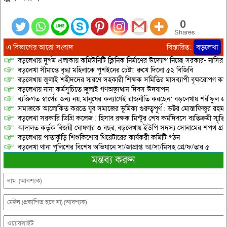
0
Shares
এ বিভাগের আরো সংবাদ
বিস্তারিত:
বড়লেখা
বড়লেখায় দুর্গম এলাকায় কমিউনিটি ক্লিনিক নির্মাণের উদ্যোগ নিচ্ছে সরকার- নাসির
বড়লেখা সীমান্তে বৃদ্ধা মহিলাকে পুশইনের চেষ্টা: রুখে দিলো ৫২ বিজিবি
বড়লেখায় জুলাই শহীদদের স্মরণে সহকারী শিক্ষক সমিতির মাসব্যাপী বৃক্ষরোপণ কর্ম
বড়লেখায় নানা কর্মসূচিতে জুলাই গণঅভ্যুত্থান দিবস উদযাপন
ব্যক্তিগত স্বার্থের জন্য নয়, মানুষের কল্যাণেই রাজনীতি করছেন: বড়লেখায় শরীফুল হ
সমাজকে আলোকিত করতে যুব সমাজের ভূমিকা গুরুত্বপূর্ণ : ডক্টর মোস্তাফিজুর রহম
বড়লেখা সরকারি ডিগ্রি কলেজ : হিসাব রক্ষক মিন্টুর শেষ কর্মদিবসে ব্যতিক্রমী স্মৃ
আদালত কর্তৃক বিজয়ী ঘোষণার ৩ বছর, বড়লেখায় ইউপি সদস্য সোনামের শপথ গ্র
বড়লেখায় পাতাকুঁড়ি শিশুকিশোর থিয়েটারের কার্যকরী কমিটি গঠন
বড়লেখা থানা পুলিশের বিশেষ অভিযানে সা/জাপ্রাপ্ত আ/সা/মিসহ গ্রে/ফ/তার ৫
মন্তব্য করুন