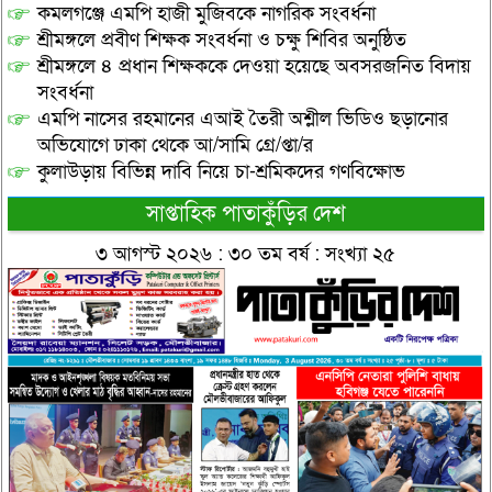
কমলগঞ্জে এমপি হাজী মুজিবকে নাগরিক সংবর্ধনা
শ্রীমঙ্গলে প্রবীণ শিক্ষক সংবর্ধনা ও চক্ষু শিবির অনুষ্ঠিত
শ্রীমঙ্গলে ৪ প্রধান শিক্ষককে দেওয়া হয়েছে অবসরজনিত বিদায়
সংবর্ধনা
এমপি নাসের রহমানের এআই তৈরী অশ্লীল ভিডিও ছড়ানোর
অভিযোগে ঢাকা থেকে আ/সামি গ্রে/প্তা/র
কুলাউড়ায় বিভিন্ন দাবি নিয়ে চা-শ্রমিকদের গণবিক্ষোভ
সাপ্তাহিক পাতাকুঁড়ির দেশ
৩ আগস্ট ২০২৬ : ৩০ তম বর্ষ : সংখ্যা ২৫