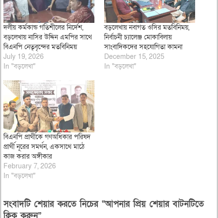
দলীয় কর্মকান্ড গতিশীলের নির্দেশ,
বড়লেখায় নবাগত ওসির মতবিনিময়,
বড়লেখায় নাসির উদ্দিন এমপির সাথে
নির্বাচনী চ্যালেঞ্জ মোকাবিলায়
বিএনপি নেতৃবৃন্দের মতবিনিময়
সাংবাদিকদের সহযোগিতা কামনা
July 19, 2026
December 15, 2025
In "বড়লেখা"
In "বড়লেখা"
বিএনপি প্রার্থীকে গণঅধিকার পরিষদ
প্রার্থী নূরের সমর্থন, একসাথে মাঠে
কাজ করার অঙ্গীকার
February 7, 2026
In "বড়লেখা"
সংবাদটি শেয়ার করতে নিচের “আপনার প্রিয় শেয়ার বাটনটিতে
ক্লিক করুন”