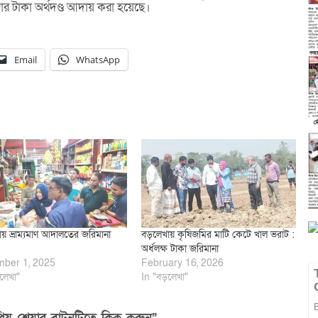
র টাকা অর্থদণ্ড আদায় করা হয়েছে।
Email
WhatsApp
য় ভ্রাম্যমাণ আদালতের জরিমানা
বড়লেখায় কৃষিজমির মাটি কেটে খাল ভরাট :
অর্ধলক্ষ টাকা জরিমানা
ber 1, 2025
February 16, 2026
লেখা"
In "বড়লেখা"