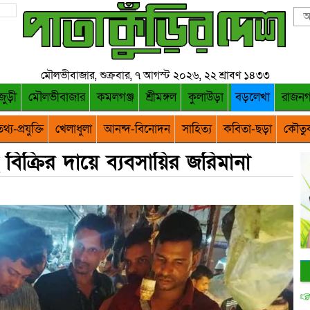
মৌলভীবাজার, শুক্রবার, ৭ আগস্ট ২০২৬, ২২ শ্রাবণ ১৪৩৩
জুড়ী
মৌলভীবাজার
কমলগঞ্জ
শ্রীমঙ্গল
কুলাউড়া
বড়লেখা
রাজন
থ্য-প্রযুক্তি
খেলাধুলা
আনন্দ-বিনোদন
সাহিত্য
কবিতা-ছড়া
কৌতু
িক্রির দায়ে ব্যবসায়ির জরিমানা