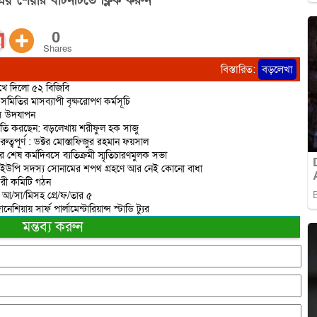
িয় শেয়ার বাটনটিতে ক্লিক করুন”
0
Shares
বিস্তারিত:
বড়লেখা
রুখে দিলো ৫২ বিজিবি
মিতির মাসব্যাপী বৃক্ষরোপণ কর্মসূচি
িবস উদযাপন
রাজনীতি করছেন: বড়লেখায় শরীফুল হক সাজু
বপূর্ণ : ডক্টর মোস্তাফিজুর রহমান ফয়সাল
র শেষ কর্মদিবসে ব্যতিক্রমী স্মৃতিচারণমুলক সভা
 ইউপি সদস্য সোনামের শপথ গ্রহণে আর নেই কোনো বাধা
করী কমিটি গঠন
ত আ/সা/মিসহ গ্রে/ফ/তার ৫
িয়ায় সার্ফ পার্লামেন্টারিয়ান্স স্টাডি ট্যুর
মন্তব্য করুন