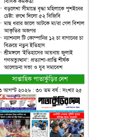
বিসিক কর্মকর্তা
বড়লেখা সীমান্তে বৃদ্ধা মহিলাকে পুশইনের
চেষ্টা: রুখে দিলো ৫২ বিজিবি
মাছ ধরার জালে আটকে মা/রা গেল বিশাল
আকৃতির অজগর
ন্যাশনাল টি কোম্পানির ১২ চা বাগানের চা
বিক্রয়ে নতুন ইতিহাস
শ্রীমঙ্গলে ‘ইতিহাসের আয়নায় জুলাই
গণঅভ্যুত্থান’: প্রত্যাশা-প্রাপ্তি শীর্ষক
আলোচনা সভা ও যুব সমাবেশ
সাপ্তাহিক পাতাকুঁড়ির দেশ
৩ আগস্ট ২০২৬ : ৩০ তম বর্ষ : সংখ্যা ২৫