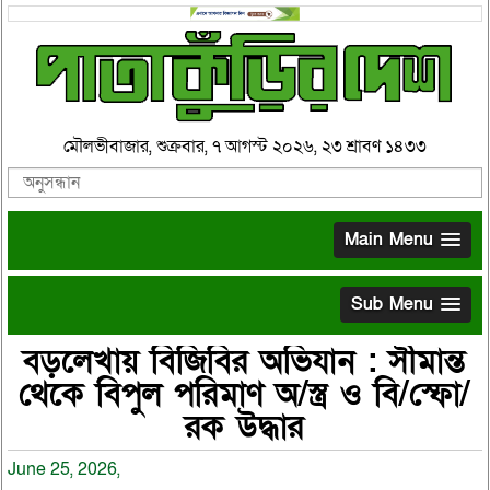
মৌলভীবাজার, শুক্রবার, ৭ আগস্ট ২০২৬, ২৩ শ্রাবণ ১৪৩৩
Main Menu
Sub Menu
বড়লেখায় বিজিবির অভিযান : সীমান্ত
থেকে বিপুল পরিমাণ অ/স্ত্র ও বি/স্ফো/
রক উদ্ধার
June 25, 2026,