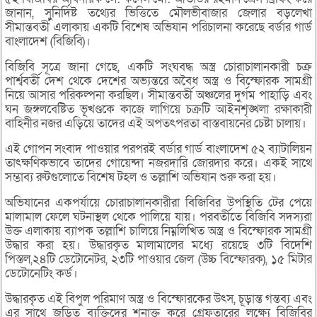
জানান, সুনির্দিষ্ট তথ্যের ভিত্তিতে মৌলভীবাজার জেলার বড়লেখা
সীমান্তবর্তী এলাকায় একটি বিশেষ অভিযান পরিচালনা করেছে বর্ডার গার্ড
বাংলাদেশ (বিজিবি)।
বিজিবি সূত্রে জানা গেছে, একটি সংঘবদ্ধ অস্ত্র চোরাচালানকারী চক্র
পার্শ্ববর্তী দেশ থেকে দেশের অভ্যন্তরে অবৈধ অস্ত্র ও বিস্ফোরক সামগ্রী
নিয়ে আসার পরিকল্পনা করছিল। সীমান্তবর্তী অঞ্চলের দুর্গম পাহাড়ি এবং
ঘন জঙ্গলবেষ্টিত ভূখণ্ডকে কাজে লাগিয়ে চক্রটি আইনশৃঙ্খলা রক্ষাকারী
বাহিনীর নজর এড়িয়ে তাদের এই অপতৎপরতা বাস্তবায়নের চেষ্টা চালায়।
এই গোপন সংবাদ পাওয়ার পরপরই বর্ডার গার্ড বাংলাদেশ ৫২ ব্যাটালিয়ন
তাৎক্ষণিকভাবে তাদের গোয়েন্দা নজরদারি জোরদার করে। একই সাথে
সম্ভাব্য রুটগুলোতে বিশেষ টহল ও তল্লাশি অভিযান শুরু করা হয়।
অভিযানের একপর্যায়ে চোরাচালানকারীরা বিজিবির উপস্থিতি টের পেয়ে
মালামাল ফেলে ঘটনাস্থল থেকে পালিয়ে যায়। পরবর্তীতে বিজিবি সদস্যরা
উক্ত এলাকায় ব্যাপক তল্লাশি চালিয়ে নিম্নলিখিত অস্ত্র ও বিস্ফোরক সামগ্রী
উদ্ধার করা হয়। উদ্ধারকৃত মালামালের মধ্যে রয়েছে ৩টি বিদেশি
পিস্তল,২৪টি ডেটোনেটর, ২৩টি পাওয়ার জেল (উচ্চ বিস্ফোরক), ১৫ মিটার
ডেটোনেটিং কর্ড।
উদ্ধারকৃত এই বিপুল পরিমাণ অস্ত্র ও বিস্ফোরকের উৎস, চূড়ান্ত গন্তব্য এবং
এর সাথে জড়িত ব্যক্তিদের শনাক্ত করে গ্রেফতারের লক্ষ্যে বিজিবির