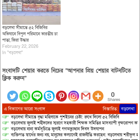
বড়লেখা সীমান্তে ৫২ বিজিবির
অভিযানে বিপুল পরিমানে ভারতীয় চা
পাতা, জিরা উদ্ধার
February 22, 2026
In "বড়লেখা"
সংবাদটি শেয়ার করতে নিচের “আপনার প্রিয় শেয়ার বাটনটিতে
ক্লিক করুন”
0
Shares
এ বিভাগের আরো সংবাদ
বিস্তারিত:
বড়লেখা
বড়লেখা সীমান্তে বৃদ্ধা মহিলাকে পুশইনের চেষ্টা: রুখে দিলো ৫২ বিজিবি
বড়লেখায় জুলাই শহীদদের স্মরণে সহকারী শিক্ষক সমিতির মাসব্যাপী বৃক্ষরোপণ কর্ম
বড়লেখায় নানা কর্মসূচিতে জুলাই গণঅভ্যুত্থান দিবস উদযাপন
ব্যক্তিগত স্বার্থের জন্য নয়, মানুষের কল্যাণেই রাজনীতি করছেন: বড়লেখায় শরীফুল হ