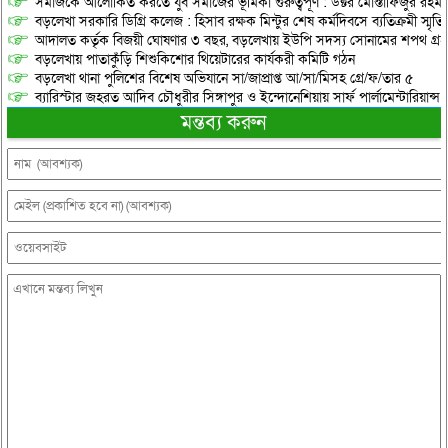
সমাজকে আলোকিত করতে যুব সমাজের ভূমিকা গুরুত্বপূর্ণ : ডক্টর মোস্তাফিজুর রহম
বড়লেখা সরকারি ডিগ্রি কলেজ : হিসাব রক্ষক মিন্টুর শেষ কর্মদিবসে ব্যতিক্রমী স্মৃ
আদালত কর্তৃক বিজয়ী ঘোষণার ৩ বছর, বড়লেখায় ইউপি সদস্য সোনামের শপথ গ্র
বড়লেখায় পাতাকুঁড়ি শিশুকিশোর থিয়েটারের কার্যকরী কমিটি গঠন
বড়লেখা থানা পুলিশের বিশেষ অভিযানে সা/জাপ্রাপ্ত আ/সা/মিসহ গ্রে/ফ/তার ৫
ব্যারিস্টার জহরত আদিব চৌধুরীর সিঙ্গাপুর ও ইন্দোনেশিয়ায় সার্ফ পার্লামেন্টারিয়ান্স স্
মন্তব্য করুন