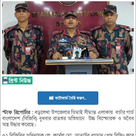
📸 ফটোকার্ড তৈরি করুন..
স্টাফ
রিপোর্টার :
বড়লেখা উপজেলার ডিমাই সীমান্ত এলাকায় বর্ডার গার্ড
বাংলাদেশ (বিজিবি) বুধবার রাতভর অভিযানে উচ্চ বিস্ফোরক ও অবৈধ
অস্ত্র উদ্ধার করেছে।
৫২ বিজিবির অধিনায়ক লে: কর্নেল মো: আতাউর রহমান প্রেস ব্রিফিং করে