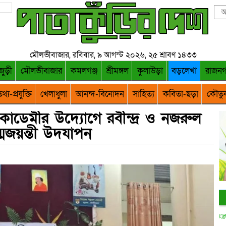
মৌলভীবাজার, রবিবার, ৯ আগস্ট ২০২৬, ২৫ শ্রাবণ ১৪৩৩
জুড়ী
মৌলভীবাজার
কমলগঞ্জ
শ্রীমঙ্গল
কুলাউড়া
বড়লেখা
রাজন
থ্য-প্রযুক্তি
খেলাধুলা
আনন্দ-বিনোদন
সাহিত্য
কবিতা-ছড়া
কৌতু
াডেমীর উদ্যোগে রবীন্দ্র ও নজরুল
্মজয়ন্তী উদযাপন