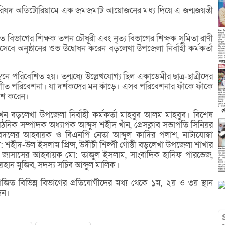
রিষদ অডিটোরিয়ামে এক জমজমাট আয়োজনের মধ্য দিয়ে এ জন্মজয়ন্তী
িভাগের শিক্ষক তপন চৌধূরী এবং নৃত্য বিভাগের শিক্ষক সুমিতা রাণী
 হিসেবে অনুষ্ঠানের শুভ উদ্বোধন করেন বড়লেখা উপজেলা নির্বাহী কর্মকর্তা
্বনে পরিবেশিত হয়। তন্মধ্যে উল্লেখযোগ্য ছিল একাডেমীর ছাত্র-ছাত্রীদের
্রসংগীত পরিবেশনা। যা দর্শকদের মন কাঁড়ে। এসব পরিবেশনার ফাঁকে ফাঁকে
রকাশ করেন।
াখেন বড়লেখা উপজেলা নির্বাহী কর্মকর্তা মাহবুব আলম মাহবুব। বিশেষ
নিক সম্পাদক অধ্যাপক আব্দুস শহীদ খাঁন, প্রেসক্লাব সভাপতি সিনিয়র
লের আহ্বায়ক ও বিএনপি নেতা আব্দুল কাদির পলাশ, নাট্যযোদ্ধা
 শহীদ-উল ইসলাম প্রিন্স, উদীচী শিল্পী গোষ্ঠী বড়লেখা উপজেলা শাখার
লা জাসাসের আহবায়ক মো: তাজুল ইসলাম, সাংবাদিক হানিফ পারভেজ,
হান মুজিব, সদস্য সচিব আব্দুল মালিক।
য়োজিত বিভিন্ন বিভাগের প্রতিযোগীদের মধ্য থেকে ১ম, ২য় ও ৩য় স্থান
দেন।