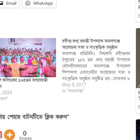
Email
WhatsApp
রবীন্দ্র জন্ম জয়ন্তী উপলক্ষে কমলগঞ্জে
আলোচনা সভা ও সাংস্কৃতিক অনুষ্ঠান
কমলগঞ্জ প্রতিনিধি॥ বিশ্বকবি রবীন্দ্রনাথ
ঠাকুরের ১৫৬ তম জন্ম জয়ন্তী উপলক্ষে
মৌলভীবাজারের কমলগঞ্জে উপজেলা
শিল্পকলা একাডেমীর আয়োজনে সভা ও
সাংস্কৃতিক অনুষ্ঠান অনুষ্ঠিত হয়। সোমবার ৮
গলে কবিগুরুর ১৬৩তম জন্মজয়ন্তী
মে বিকাল ৫টায় কমলগঞ্জ উপজেলা পরিষদ
May 9, 2017
ন
সম্মেলন কক্ষে অনুষ্ঠিত আলোচনা সভায়
In "কমলগঞ্জ"
, 2024
প্রধান অতিথি হিসাবে উপস্থিত ছিলেন
মঙ্গল"
কমলগঞ্জ উপজেলা পরিষদ চেয়ারম্যান
অধ্যাপক মো: রফিকুর রহমান। কমলগঞ্জ
উপজেলা…
িয় শেয়ার বাটনটিতে ক্লিক করুন”
0
Shares