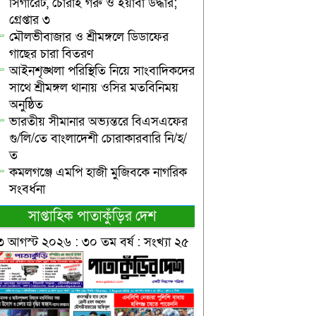
সিগারেট, চোরাই গরু ও ইয়াবা উদ্ধার;
গ্রেপ্তার ৩
মৌলভীবাজার ও শ্রীমঙ্গলে ডিডাফের
গাছের চারা বিতরণ
আইনশৃঙ্খলা পরিস্থিতি নিয়ে সাংবাদিকদের
সাথে শ্রীমঙ্গল থানায় ওসির মতবিনিময়
অনুষ্ঠিত
ভারতীয় সীমানার অভ্যন্তরে বিএসএফের
গু/লি/তে বাংলাদেশী চোরাকারবারি নি/হ/
ত
কমলগঞ্জে এমপি হাজী মুজিবকে নাগরিক
সংবর্ধনা
সাপ্তাহিক পাতাকুঁড়ির দেশ
৩ আগস্ট ২০২৬ : ৩০ তম বর্ষ : সংখ্যা ২৫