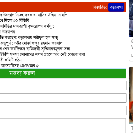
বিস্তারিত:
বড়লেখা
ণের উদ্যোগ নিচ্ছে সরকার- নাসির উদ্দিন এমপি
রুখে দিলো ৫২ বিজিবি
মিতির মাসব্যাপী বৃক্ষরোপণ কর্মসূচি
িবস উদযাপন
রাজনীতি করছেন: বড়লেখায় শরীফুল হক সাজু
বপূর্ণ : ডক্টর মোস্তাফিজুর রহমান ফয়সাল
র শেষ কর্মদিবসে ব্যতিক্রমী স্মৃতিচারণমুলক সভা
 ইউপি সদস্য সোনামের শপথ গ্রহণে আর নেই কোনো বাধা
করী কমিটি গঠন
ত আ/সা/মিসহ গ্রে/ফ/তার ৫
মন্তব্য করুন