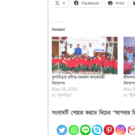
X
Facebook
Print
Related
কুলাউড়ায় রবীন্দ্র-নজরুল জন্মজয়ন্তী
শ্রীমঙ্
উদযাপন
উদযাপ
May 26, 2022
May 9
In "কুলাউড়া"
In "শ্রী
সংবাদটি শেয়ার করতে নিচের “আপনার প্র