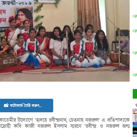
📸 ফটোকার্ড তৈরি করুন..
েমীর উদ্যোগে ‘হৃদয়ে রবীন্দ্রনাথ, চেতনায় নজরুল’ এ প্রতিপাদ্যকে
বিদ্রোহী কবি কাজী নজরুল ইসলাম স্মরণে ‘রবীন্দ্র ও নজরুল জন্ম