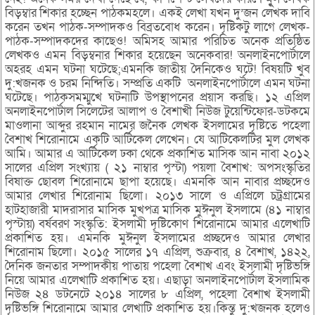
বিড়ম্বার শিকার হচ্ছেন পাঠকমহলে। একই লেখা যখন দু’জন লেখক দাবি
করেন তখন পাঠক-সম্পাদকও বিব্রতবোধ করেন। দৃষ্টিকটু লাগে লেখক-
পাঠক-সম্পাদকদের কাছেও! অমিসহ আমার পরিচিত অনেক প্রতিষ্ঠিত
লেখকও এমন বিড়ম্বনার শিকার হয়েছেন অনেকবার! অনলাইনপোর্টালে
অহরহ এমন ঘটনা ঘটেছে;এমনকি জাতীয় দৈনিকেও ঘটে! বিষয়টি খুব
দু:খজনক ও চরম নিন্দিতি। সম্প্রতি একটি অনলাইনপোর্টালে এমন ঘটনা
ঘটেছে। পাঠকসমম্মুখে ঘটনাটি উপস্থাপনের প্রয়াস করছি। ১২ এপ্রিল
অনলাইনপোর্টাল সিলেটের আলাপ ও বৈশাখী নিউজ টুয়েন্টিফোর-ডটকমে
মাওলানা আব্দুর রহমান নামের জনৈক লেখক ইসলামের দৃষ্টিতে পহেলা
বৈশাখ শিরোনামে একটি আর্টিকেল লেখেন। যে আটিকেলটির মুল লেখক
আমি। আমার এ আর্টিকেল ঢকা থেকে প্রকাশিত মাসিক আন নাবা ২০১২
সালের এপ্রিল সংখ্যায় ( ২১ নাম্বার পৃস্টা) পয়লা বৈশাখ: অপসংস্কৃতির
বিষাক্ত ছোবল শিরোনামে ছাপা হয়েছে। এমনকি আন নাবার প্রচ্ছদেও
আমার লেখার শিরোনাম ছিলো। ২০১৩ সালে ও এপ্রিলে চট্রগ্রামের
হাটহাজারী মাদরাসার মাসিক মুখপত্র মাসিক মুঈনুল ইসলামে (৪১ নাম্বার
পৃস্টায়) বর্ষবরণ সংস্কৃতি: ইসলামী দৃষ্টিকোণ শিরোনামে আমার এলেখাটি
প্রকাশিত হয়। এমনকি মুঈনুল ইসলামের প্রচ্ছদেও আমার লেখার
শিরোনাম ছিলো। ২০১৫ সালের ১৭ এপ্রিল, শুক্রবার, ৪ বৈশাখ, ১৪২২,
দৈনিক জনতার সম্পাদকীয় পাতায় পহেলা বৈশাখ এবং ইসলামী দৃষ্টিভঙ্গি
নিয়ে আমার এলেখাটি প্রকাশিত হয়। এছাড়া অনলাইনপোর্টাল ইসলামিক
নিউজ ২৪ ডটনেটে ২০১৪ সালের ৮ এপ্রিল, পহেলা বৈশাখ ইসলামী
দৃষ্টিভঙ্গি শিরোনামে আমার লেখাটি প্রকাশিত হয়।কিন্তু দু:খজনক হলেও