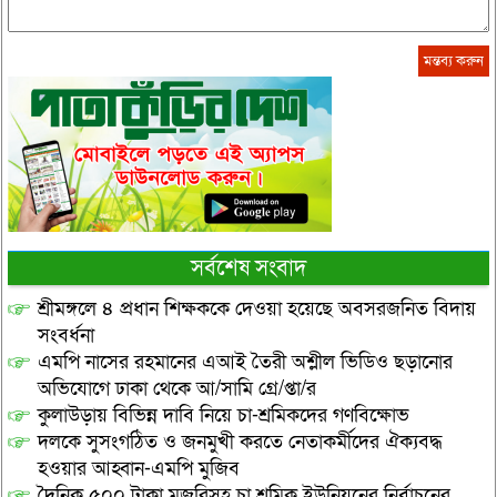
সর্বশেষ সংবাদ
শ্রীমঙ্গলে ৪ প্রধান শিক্ষককে দেওয়া হয়েছে অবসরজনিত বিদায়
সংবর্ধনা
এমপি নাসের রহমানের এআই তৈরী অশ্লীল ভিডিও ছড়ানোর
অভিযোগে ঢাকা থেকে আ/সামি গ্রে/প্তা/র
কুলাউড়ায় বিভিন্ন দাবি নিয়ে চা-শ্রমিকদের গণবিক্ষোভ
দলকে সুসংগঠিত ও জনমুখী করতে নেতাকর্মীদের ঐক্যবদ্ধ
হওয়ার আহ্বান-এমপি মুজিব
দৈনিক ৫০০ টাকা মজুরিসহ চা শ্রমিক ইউনিয়নের নির্বাচনের