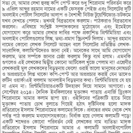
সত্য যে, আমার লেখা হুবহু কপি পেস্ট করে শুধু শিরোনাম পরিবর্তন করে
৯ এপ্রিল আব্দুর রহমান নামের একটি ফেসবুক পেইজ এবং সিলেটের দুটি
অনলাইন পোর্টাল সিলেটের আলাপ ও বৈশাখী নিউজ টুয়েন্টিফোর-ডটকমে
যখন দেখতে পেলাম। তখনই বিব্রতবোধ করলাম। পাঠকরাও বিব্রতবোধ
করলেন। এবিষয়ে সংশ্লিষ্ট সম্পাদকদের মুঠোফোন এবং ইমেইলে
যোগাযোগ করে আমার লেখার দাবির পক্ষে প্রকাশিত প্রিন্টমিডিয়া এবং
অনলাইন পোর্টালগুলোর লিঙ্ক, তথ্য-প্রমাণ স্ক্রিনশর্ট দিলাম। আব্দুর রহমান
নামের কোনো লেখক সিলেটে আছেন বলে সিলেটের প্রতিষ্ঠিত লেখক-
সাংবাদিক, কলামিস্টদেরও জানা নেই। অনেকের সাথে আমি যোগাযোগ
করলাম, তার সর্ম্পকে জানার চেষ্ঠা করলাম কিন্তু ব্যর্থ হলাম। এমনকি
গুগলেও এই লেখকের দ্বিত্বীয় কোনো আর্টিকেল খুঁজে পেলাম না! এশ্রেণীর
লেখকরাই মুল লেখকদের বিড়ম্বনায় ফেলে! ওরাই ভালো মানুষের দোষচর্চা
ও অপ্রপ্রচাওে লিপ্ত থাকে! কপি-পেস্ট আর অপ্রপ্রচার করাই যেন তাদেও
রুটিন ওয়ার্ক!এই বললাম আনলাইন বিড়ম্বনার কথা। প্রিন্টমিডিয়ায় যে হয়
না এমন না। প্রিন্টমিডিয়ারএকটি উদহারণ দিয়ে সামনে আগাবো। ৩
সেপ্টেম্বর ২০১৪। দৈনিক ইনকিলাবের মুক্তাঙ্গন পাতায় এনার্জি ড্রিংকস
শিরোনামে আমার কলাম ছাপা হয়। ওইদিনের পত্রিকাটি হাতে নিয়ে
মুক্তাঙ্গন পাতায় চোখ বুলাতে গিয়েই হঠাৎ দৃষ্টিনিবন্ধ হলো মাদক
প্রতিরোধে ইসলাম শিরোনামের কলামের দিকে। প্রবন্ধের প্রথম থেকে শেষ
পর্যন্ত পাঠ করলাম মনযোগসহকারে। নির্বাক হয়ে গেলাম কলামটি পড়ে!
একটি শব্দেরও কোনো পরিবর্তন নেই লেখকের নাম ব্যতিত! মাদক
প্রতিরোধে ইসলাম শিরোনামে আমার এ কলামটি অনলাইনপোর্টাল