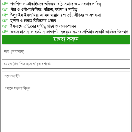
পথশিশু ও টোকাইদের ভবিষ্যৎ: রাষ্ট্র, সমাজ ও মানবতার দায়িত্ব
পীর ও ওলী-আউলিয়া: পরিচয়, মর্যাদা ও দায়িত্ব
উলুয়াইল ইসলামিয়া আলিম মাদ্রাসাঃ প্রতিষ্ঠা, ঐতিহ্য ও অগ্রযাত্রা
হালাল ও হারাম রিজিকের প্রভাব
ইসলামে এতিমের দায়িত্ব গ্রহণ ও লালন-পালন
করযে হাসানা ও বর্তমান প্রেক্ষাপট, সুদমুক্ত সমাজ প্রতিষ্ঠায় একটি কার্যকর উদ্যোগ
মন্তব্য করুন