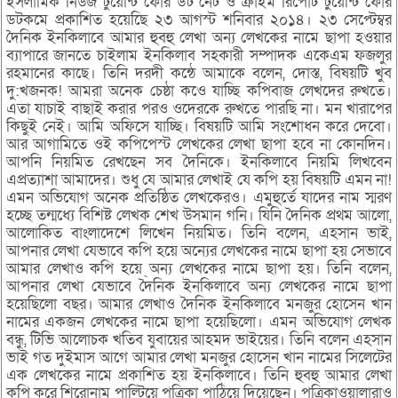
ইসলামিক নিউজ টুয়েন্টি ফোর ডট নেট ও ক্রাইম রিপোর্ট টুয়েন্টি ফোর
ডটকমে প্রকাশিত হয়েছিে ২৩ আগস্ট শনিবার ২০১৪। ২৩ সেপ্টেম্বর
দৈনিক ইনকিলাবে আমার হুবহু লেখা অন্য লেখকের নামে ছাপা হওয়ার
ব্যাপারে জানতে চাইলাম ইনকিলাব সহকারী সম্পাদক একেএম ফজলুর
রহমানের কাছে। তিনি দরদী কন্ঠে আমাকে বলেন, দোস্ত, বিষয়টি খুব
দু:খজনক! আমরা অনেক চেষ্ঠা কওে যাচ্ছি কপিবাজ লেখদের রুখতে।
এতা যাচাই বাছাই করার পরও ওদেরকে রুখতে পারছি না। মন খারাপের
কিছুই নেই। আমি অফিসে যাচ্ছি। বিষয়টি আমি সংশোধন করে দেবো।
আর আগামিতে ওই কপিপেস্ট লেখকের লেখা ছাপা হবে না কোনদিন।
আপনি নিয়মিত রেখছেন সব দৈনিকে। ইনকিলাবে নিয়মি লিখবেন
এপ্রত্যাশা আমাদের। শুধু যে আমার লেখাই যে কপি হয় বিষয়টি এমন না!
এমন অভিযোগ অনেক প্রতিষ্ঠিত লেখকেরও। এমুহুর্তে যাদের নাম স্মরণ
হচ্ছে তন্মধ্যে বিশিষ্ট লেখক শেখ উসমান গনি। যিনি দৈনিক প্রথম আলো,
আলোকিত বাংলাদেশে লিখেন নিয়মিত। তিনি বলেন, এহসান ভাই,
আপনার লেখা যেভাবে কপি হয়ে অন্যের লেখকের নামে ছাপা হয় সেভাবে
আমার লেখাও কপি হয়ে ্অন্য লেখকের নামে ছাপা হয়। তিনি বলেন,
আপনার লেখা যেভাবে দৈনিক ইনকিলাবে অন্য লেখকের নামে ছাপা
হয়েছিলো বছর। আমার লেখাও দৈনিক ইনকিলাবে মনজুর হোসেন খান
নামের একজন লেখকের নামে ছাপা হয়েছিলো। এমন অভিযোগ লেখক
বন্ধু, টিভি আলোচক খতিব যুবায়ের আহমদ ভাইয়ের। তিনি বলেন এহসান
ভাই গত দুইমাস আগে আমার লেখা মনজুর হোসেন খান নামের সিলেটের
এক লেখকের নামে প্রকাশিত হয় ইনকিলাবে। তিনি হুবহু আমার লেখা
কপি করে শিরোনাম পাল্টিয়ে পত্রিকা পাঠিয়ে দিয়েছেন। পত্রিকাওয়ালারাও