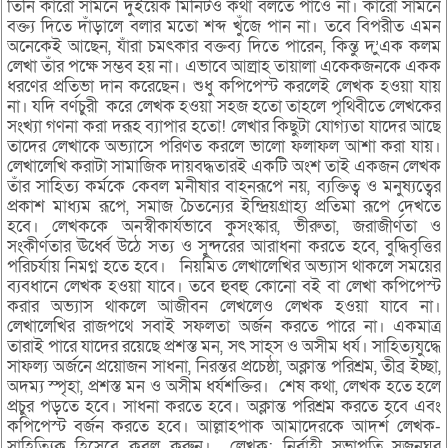
তিনি কারো সামনে দুইয়েক মিনিটও কথা বলতে পাওে না। কারো সামনে
বক্ত্য দিতে দাঁড়ালে বলার মতো শব্দ খুঁজে পান না। তবে বিপরীত এমন
অনেকেই আছেন, যাঁরা চমৎকার বক্তব্য দিতে পারেন, কিন্তু দ’ুএক কলম
লেখা তাঁর পক্ষে সম্ভব হয় না। এভাবে আল্রাহ তায়ালা একেকজনকে একক
ধরণের প্রতিভা দান করেছেন। শুধু কপিপেস্ট করলেই লেখক হওয়া যায়
না। যদি বর্ণচুরী করে লেখক হওয়া সহজ হতো তাহলে পৃথিবীতে লেখকের
সংখ্যা গণনা করা দরূহ ব্যাপার হতো! লেখার কিছুটা যোগ্যতা যাদের আছে
তাদের লেখাকে অভ্যাসে পরিণত করলে ভালো ফলাফল আশা করা যায়।
লেখালেখি করাটা সামাজিক দায়বদ্ধতারই একটি অংশ তাই একজন লেখক
তাঁর সাহিত্য কর্মকে কেবল মনীষার বাহনরূপে নয়, ব্যক্তিত্ব ও মনুষ্যত্বের
প্রকাশ মাধ্যম রূপে, সমাজ চৈতন্যের ইন্দ্রিয়গ্রাহ্য প্রতিমা রূপে দেখতে
হবে। লেখককে অনস্বীকার্যভাবে কুসংস্কার, ভীরুতা, জরাজীর্ণতা ও
সংকীর্ণতার ঊর্ধ্বে উঠে সত্য ও সুন্দরের আরাধনা করতে হবে, বুদ্ধিবৃত্তির
পরিচর্যায় নিমগ্ন হতে হবে। নিয়মিত লেখালেখির অভ্যাস থাকলে সময়ের
ব্যবধানে লেখক হওয়া যাবে। তবে হুবহু কোনো বই বা লেখা কপিপেস্ট
করার অভ্যাস থাকলে আজীবন লেখলেও লেখক হওয়া যাবে না।
লেখালেখির রাজপথে সবাই সফলতা অর্জন করতে পারে না। একমাত্র
তারাই পারে যাদের রয়েছে প্রশস্ত মন, সৎ সাহস ও অসীম ধর্য। সাহিত্যযুদ্ধে
সাফল্য অর্জনে প্রয়োজন সাধনা, নিরন্তর প্রচেষ্ঠা, অক্লান্ত পরিশ্রম, তীব্র ইচ্ছা,
অদম্য স্পৃহা, প্রশস্ত মন ও অসীম ধর্যশক্তির। শেষ কথা, লেখক হতে হলে
প্রচুর পড়তে হবে। সাধনা করতে হবে। অক্লান্ত পরিশ্রম করতে হবে এবং
কপিপেস্ট বর্জন করতে হবে। আল্লাহপাক আমাদেরকে আদর্শ লেখক-
সাহিত্যিক হিসেবে কবুল করুন। লেখক: নির্বাহী সভাপতি সৃজনঘর