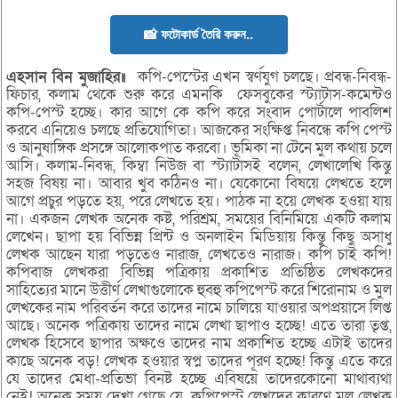
📸 ফটোকার্ড তৈরি করুন..
এহসান বিন মুজাহির॥
কপি-পেস্টের এখন স্বর্ণযুগ চলছে। প্রবন্ধ-নিবন্ধ-
ফিচার, কলাম থেকে শুরু করে এমনকি ফেসবুকের স্ট্যাটাস-কমেন্টও
কপি-পেস্ট হচ্ছে। কার আগে কে কপি করে সংবাদ পোর্টালে পাবলিশ
করবে এনিয়েও চলছে প্রতিযোগিতা। আজকের সংক্ষিপ্ত নিবন্ধে কপি পেস্ট
ও আনুষাঙ্গিক প্রসঙ্গে আলোকপাত করবো। ভূমিকা না টেনে মুল কথায় চলে
আসি। কলাম-নিবন্ধ, কিম্বা নিউজ বা স্ট্যাটাসই বলেন, লেখালেখি কিন্তু
সহজ বিষয় না। আবার খুব কঠিনও না। যেকোনো বিষয়ে লেখতে হলে
আগে প্রচুর পড়তে হয়, পরে লেখতে হয়। পাঠক না হয়ে লেখক হওয়া যায়
না। একজন লেখক অনেক কষ্ট, পরিশ্রম, সময়ের বিনিমিয়ে একটি কলাম
লেখেন। ছাপা হয় বিভিন্ন প্রিন্ট ও অনলাইন মিডিয়ায় কিন্তু কিছু অসাধু
লেখক আছেন যারা পড়তেও নারাজ, লেখতেও নারাজ। কপি চাই কপি!
কপিবাজ লেখকরা বিভিন্ন পত্রিকায় প্রকাশিত প্রতিষ্ঠিত লেখকদের
সাহিত্যের মানে উত্তীর্ণ লেখাগুলোকে হুবহু কপিপেস্ট করে শিরোনাম ও মুল
লেখকের নাম পরিবর্তন করে তাদের নামে চালিয়ে যাওয়ার অপপ্রয়াসে লিপ্ত
আছে। অনেক পত্রিকায় তাদের নামে লেখা ছাপাও হচ্ছে! এতে তারা তৃপ্ত,
লেখক হিসেবে ছাপার অক্ষওে তাদের নাম প্রকাশিত হচ্ছে এটাই তাদের
কাছে অনেক বড়! লেখক হওয়ার স্বপ্ন তাদের পূরণ হচ্ছে! কিন্তু এতে করে
যে তাদের মেধা-প্রতিভা বিনষ্ট হচ্ছে এবিষয়ে তাদেরকোনো মাথাব্যথা
নেই! অনেক সময় দেখা গেছে যে, কপিপেস্ট লেখদের কারণে মুূল লেখক