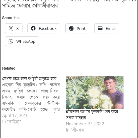
সাহিত্য ফোরাম, মৌলভীবাজার
Share this:
X
Facebook
Print
Email
WhatsApp
Related
লেখক হতে হলে বর্ণচুরী ছাড়তে হবে!
এহসান বিন মুজাহির॥ কপি-পেস্টের
এখন স্বর্ণযুগ চলছে। প্রবন্ধ-নিবন্ধ-
ফিচার, কলাম থেকে শুরু করে
এমনকি ফেসবুকের স্ট্যাটাস-
কমেন্টও কপি-পেস্ট হচ্ছে। কার
শ্রীমঙ্গলে আগাম ফুলকপি চাষ করে
আগে কে কপি করে সংবাদ পোর্টালে
April 17, 2016
সফল রায়হান
পাবলিশ করবে এনিয়েও চলছে
In "সাহিত্য"
November 27, 2022
প্রতিযোগিতা। আজকের সংক্ষিপ্ত
In "শ্রীমঙ্গল"
নিবন্ধে কপি পেস্ট ও আনুষাঙ্গিক